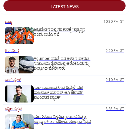
LATEST NEWS
ರಾಜ್ಯ
10:20 PM IST
ಅಧಿವೇಶನದಲ್ಲಿ ಸರಕಾರಕ್ಕೆ "ಪ್ರತ್ಯಸ್ತ್ರ':
ಇಂದು ಬಿಜೆಪಿ ಸಭೆ
ಶಿವಮೊಗ್ಗ
9:50 PM IST
Agumbe: ಸರಣಿ ದನ ಕಳ್ಳತನ ಪ್ರಕರಣ:
ಸಿನಿಮೀಯ ಶೈಲಿಯಲ್ಲಿ ಆರೋಪಿಯನ್ನು
ಬಂಧಿಸಿದ ಪೊಲೀಸರು
ಬಾಲಿವುಡ್‌
9:10 PM IST
ಸಾಲ ಮರುಪಾವತಿಸದ ಹಿನ್ನೆಲೆ: ನಟ
ರಾಜಪಾಲ್ ಯಾದವ್‌ ಆಸ್ತಿ ಹರಾಜಿಗೆ
ಮುಂದಾದ ಬ್ಯಾಂಕ್
ದಕ್ಷಿಣಕನ್ನಡ
8:28 PM IST
ಮಂಗಳೂರು ವಿಶ್ವವಿದ್ಯಾಲಯದ ನಿವೃತ್ತ
ಪ್ರಾಧ್ಯಾಪಕಿ ಡಾ. ವಹೀದಾ ಸುಲ್ತಾನಾ ನಿಧನ