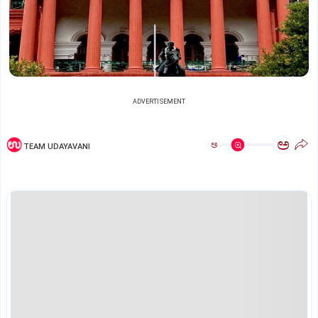
ADVERTISEMENT
ಅ
ಅ
TEAM UDAYAVANI