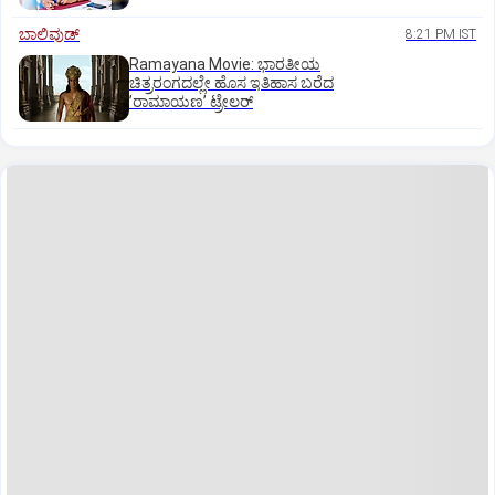
ಬಾಲಿವುಡ್‌
8:21 PM IST
Ramayana Movie: ಭಾರತೀಯ
ಚಿತ್ರರಂಗದಲ್ಲೇ ಹೊಸ ಇತಿಹಾಸ ಬರೆದ
ʼರಾಮಾಯಣʼ ಟ್ರೇಲರ್