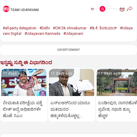
ಅ
ಅ
TEAM UDAYAVANI
#all-party delegation
#Delhi
#CM Dk shivakumar
#ಡಿ.ಕೆ. ಶಿವಕುಮಾರ್‌
#Udaya
vani Digital
#Udayavani Kannada
#Udayavani
ADVERTISEMENT
ಇನ್ನಷ್ಟು ಸುದ್ದಿ ಈ ವಿಭಾಗದಿಂದ
11 days ago
11 days ago
11 days ago
ನೇಮಕಾತಿ ಪರೀಕ್ಷೆಯ ಪಶ್ನೆ
ಎಸ್‌ಐಆರ್‌ನಿಂದ ಯಾರೂ
ಬಂಡೀಪುರ, ನಾಗರಹೊಳೆ
ಲೀಕ್‌ ಆದ್ರೆ ಅಧಿಕಾರಿಗಳೇ
ಮತದಾನದ
ಪ್ರವೇಶ, ಸಫಾರಿ ಶುಲ್ಕ
ಹೊಣೆ: ಸಿಎಂ
ಹಕ್ಕುಕಳೆದುಕೊಳ್ಳಲ್ಲ:
ಹೆಚ್ಚಳ
ಅನ್ಬುಕುಮಾರ್