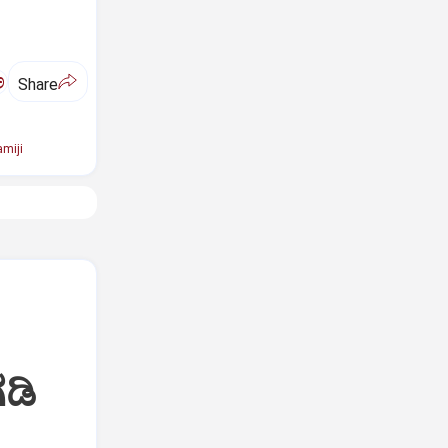
ಅ
Share
miji
ಡಿ