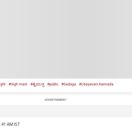
ight
#High mast
#ಹೈಮಾಸ್ಟ್‌
#public
#Gadaga
#Udayavani Kannada
ADVERTISEMENT
2:41 AM IST