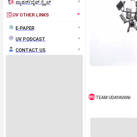
ಫ್ಯಾಶನ್/ಲೈಫ್‌ ಸ್ಟೈಲ್
UV OTHER LINKS
E-PAPER
UV PODCAST
CONTACT US
TEAM UDAYAVANI