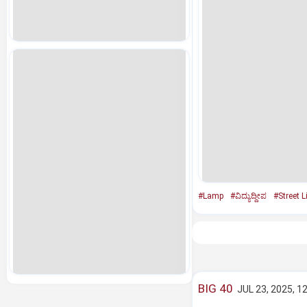
#Lamp
#ವಿದ್ಯುದ್ದೀಪ
#Street L
BIG 40
JUL 23, 2025, 1