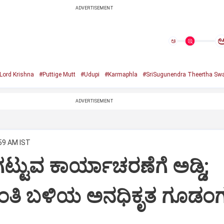
ADVERTISEMENT
ಅ
Lord Krishna
#Puttige Mutt
#Udupi
#Karmaphla
#SriSugunendra Theertha Swa
ADVERTISEMENT
:59 AM IST
ಟ್ಟುವ ಕಾರ್ಯಾಚರಣೆಗೆ ಅಡ್ಡಿ;
ಂತಿ ಬಳಿಯ ಅನಧಿಕೃತ ಗೂಡಂಗ