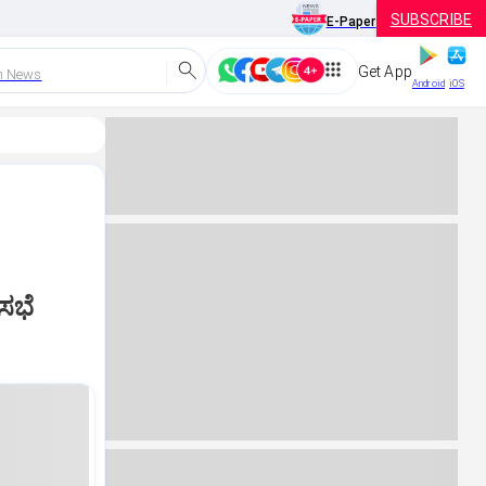
SUBSCRIBE
E-Paper
Get App
h News
Android
iOS
ರಸಭೆ