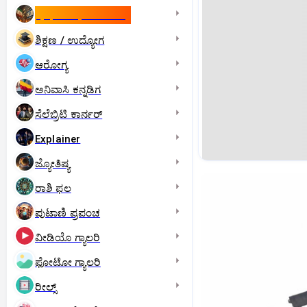
ಇಸ್ರೇಲ್- ಇರಾನ್‌ ಯುದ್ಧ
ಶಿಕ್ಷಣ / ಉದ್ಯೋಗ
ಆರೋಗ್ಯ
ಅನಿವಾಸಿ ಕನ್ನಡಿಗ
ಸೆಲೆಬ್ರಿಟಿ ಕಾರ್ನರ್‌
Explainer
ಜ್ಯೋತಿಷ್ಯ
ರಾಶಿ ಫಲ
ಪುಟಾಣಿ ಪ್ರಪಂಚ
ವೀಡಿಯೊ ಗ್ಯಾಲರಿ
ಫೋಟೋ ಗ್ಯಾಲರಿ
ರೀಲ್ಸ್