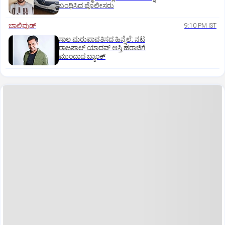
ಬಂಧಿಸಿದ ಪೊಲೀಸರು
ಬಾಲಿವುಡ್‌
9:10 PM IST
ಸಾಲ ಮರುಪಾವತಿಸದ ಹಿನ್ನೆಲೆ: ನಟ
ರಾಜಪಾಲ್ ಯಾದವ್‌ ಆಸ್ತಿ ಹರಾಜಿಗೆ
ಮುಂದಾದ ಬ್ಯಾಂಕ್