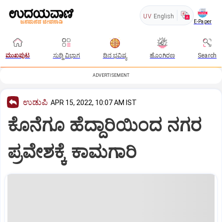
UV
English
E-Paper
ಮುಖಪುಟ
ಸುದ್ದಿ ವಿಭಾಗ
ದಿನ ಭವಿಷ್ಯ
ಹೊಂಗಿರಣ
Search
ADVERTISEMENT
ಉಡುಪಿ
APR 15, 2022, 10:07 AM IST
ಕೊನೆಗೂ ಹೆದ್ದಾರಿಯಿಂದ ನಗರ
ಪ್ರವೇಶಕ್ಕೆ ಕಾಮಗಾರಿ