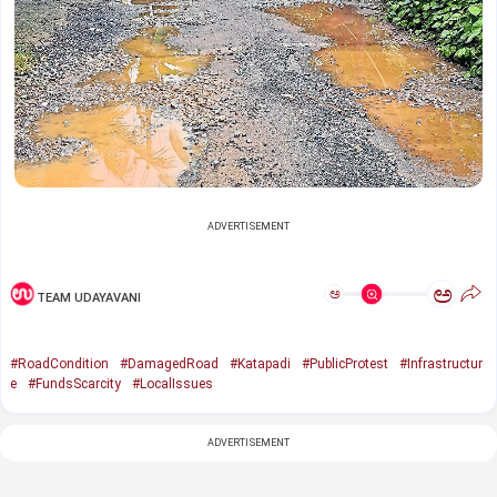
ADVERTISEMENT
ಅ
ಅ
TEAM UDAYAVANI
#RoadCondition
#DamagedRoad
#Katapadi
#PublicProtest
#Infrastructur
e
#FundsScarcity
#LocalIssues
ADVERTISEMENT