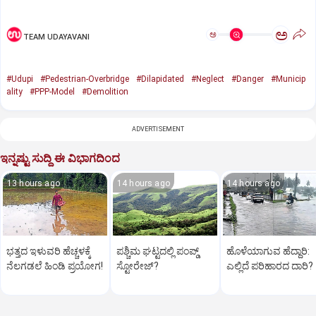
ಅ
ಅ
TEAM UDAYAVANI
#Udupi
#Pedestrian-Overbridge
#Dilapidated
#Neglect
#Danger
#Municip
ality
#PPP-Model
#Demolition
ADVERTISEMENT
ಇನ್ನಷ್ಟು ಸುದ್ದಿ ಈ ವಿಭಾಗದಿಂದ
13 hours ago
14 hours ago
14 hours ago
ಭತ್ತದ ಇಳುವರಿ ಹೆಚ್ಚಳಕ್ಕೆ
ಪಶ್ಚಿಮ ಘಟ್ಟದಲ್ಲಿ ಪಂಪ್ಡ್
ಹೊಳೆಯಾಗುವ ಹೆದ್ದಾರಿ:
ನೆಲಗಡಲೆ ಹಿಂಡಿ ಪ್ರಯೋಗ!
ಸ್ಟೋರೇಜ್‌?
ಎಲ್ಲಿದೆ ಪರಿಹಾರದ ದಾರಿ?