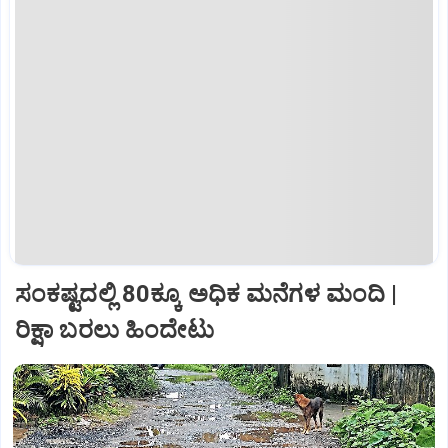
ಸಂಕಷ್ಟದಲ್ಲಿ 80ಕ್ಕೂ ಅಧಿಕ ಮನೆಗಳ ಮಂದಿ |
ರಿಕ್ಷಾ ಬರಲು ಹಿಂದೇಟು