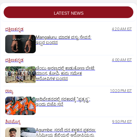
LATEST NEWS
ದಕ್ಷಿಣಕನ್ನಡ
4:20 AM IST
Mangaluru: ಮಾದಕ ವಸ್ತು ಸೇವನೆ:
ಇಬ್ಬರ ಬಂಧನ
ದಕ್ಷಿಣಕನ್ನಡ
4:00 AM IST
ಚೆಂಬು ಅರಣ್ಯದಲ್ಲಿ ಕಾಡುಕೋಣ ಬೇಟೆ:
ಮಾಂಸ, ಕೋವಿ, ಕಾರು ಸಮೇತ
ಆರೋಪಿಗಳ ಬಂಧನ
ರಾಜ್ಯ
10:20 PM IST
ಅಧಿವೇಶನದಲ್ಲಿ ಸರಕಾರಕ್ಕೆ "ಪ್ರತ್ಯಸ್ತ್ರ':
ಇಂದು ಬಿಜೆಪಿ ಸಭೆ
ಶಿವಮೊಗ್ಗ
9:50 PM IST
Agumbe: ಸರಣಿ ದನ ಕಳ್ಳತನ ಪ್ರಕರಣ:
ಸಿನಿಮೀಯ ಶೈಲಿಯಲ್ಲಿ ಆರೋಪಿಯನ್ನು