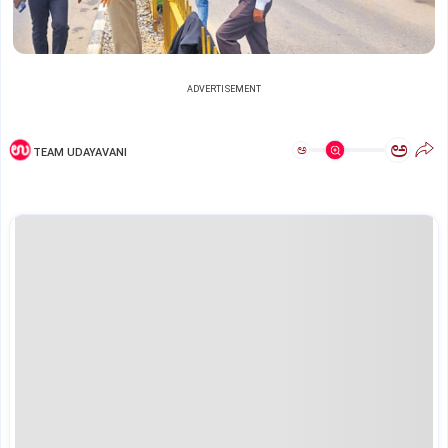
ADVERTISEMENT
ಅ
ಅ
TEAM UDAYAVANI