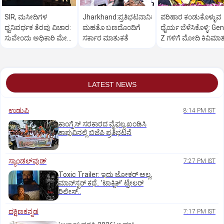
SIR, ಮಸೀದಿಗಳ
Jharkhand:ಪ್ರತಿಭಟನಾನಿರತ
ಪರಿಹಾರ ಕಂಡುಕೊಳ್ಳುವ
ಧ್ವನಿವರ್ಧಕ ತೆರವು ವಿಚಾರ:
ಮಹತೊ ಬಣದೊಂದಿಗೆ
ಧೈರ್ಯ ಬೆಳೆಸಿಕೊಳ್ಳಿ: Gen
ಸುವೇಂದು ಅಧಿಕಾರಿ ಮೇಲೆ
ಸರ್ಕಾರ ಮಾತುಕತೆ
Z ಗಳಿಗೆ ಮೋದಿ ಕಿವಿಮಾ
ಒತ್ತಡ
LATEST NEWS
ಉಡುಪಿ
8:14 PM IST
ಕಾಂಗ್ರೆಸ್ ಸರಕಾರದ ವೈಫಲ್ಯ ಖಂಡಿಸಿ
ಕಾಪುವಿನಲ್ಲಿ ಬಿಜೆಪಿ ಪ್ರತಿಭಟನೆ
ಸ್ಯಾಂಡಲ್‌ವುಡ್‌
7:27 PM IST
Toxic Trailer: ಇದು ಜೋಕರ್‌ ಅಲ್ಲ,
ಮಾನ್‌ಸ್ಟರ್‌ ಕಥೆ.. ʼಟಾಕ್ಸಿಕ್‌ʼ ಟ್ರೇಲರ್‌
ರಿಲೀಸ್..
ದಕ್ಷಿಣಕನ್ನಡ
7:17 PM IST