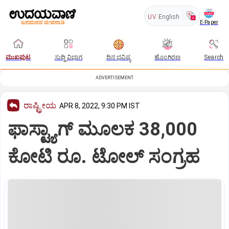
UV
English
E-Paper
ಮುಖಪುಟ
ಸುದ್ದಿ ವಿಭಾಗ
ದಿನ ಭವಿಷ್ಯ
ಹೊಂಗಿರಣ
Search
ADVERTISEMENT
ರಾಷ್ಟ್ರೀಯ
APR 8, 2022, 9:30 PM IST
ಫಾಸ್ಟ್ಯಾಗ್ ಮೂಲಕ 38,000
ಕೋಟಿ ರೂ. ಟೋಲ್‌ ಸಂಗ್ರಹ