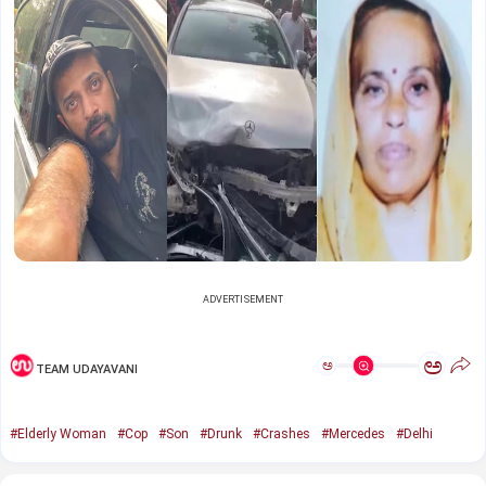
ADVERTISEMENT
ಅ
ಅ
TEAM UDAYAVANI
#Elderly Woman
#Cop
#Son
#Drunk
#Crashes
#Mercedes
#Delhi