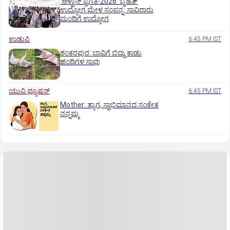
'ಆಳ್ವಾಸ್‌ ಪ್ರಗತಿ-2026' ಬೃಹತ್
ಉದ್ಯೋಗ ಮೇಳ ಸಂಪನ್ನ: ಸಾವಿರಾರು
ಮಂದಿಗೆ ಉದ್ಯೋಗ
ಉಡುಪಿ
6:45 PM IST
ಶಂಕರಪುರ: ಬಾವಿಗೆ ಬಿದ್ದು ಕಾಡು
ಹಂದಿಗಳ ಸಾವು
ಯುವಿ ಫ್ಯೂಷನ್
6:45 PM IST
Mother: ತ್ಯಾಗ, ಸ್ವಾಭಿಮಾನದ ಸಂಕೇತ
ನನ್ನಮ್ಮ