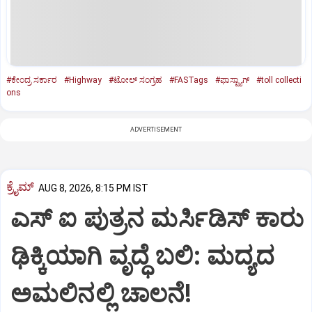
#ಕೇಂದ್ರ ಸರ್ಕಾರ
#Highway
#ಟೋಲ್‌ ಸಂಗ್ರಹ
#FASTags
#ಫಾಸ್ಟ್ಯಾಗ್‌
#toll collecti
ons
ADVERTISEMENT
ಕ್ರೈಮ್
AUG 8, 2026, 8:15 PM IST
ಎಸ್ ಐ ಪುತ್ರನ ಮರ್ಸಿಡಿಸ್‌ ಕಾರು
ಢಿಕ್ಕಿಯಾಗಿ ವೃದ್ಧೆ ಬಲಿ: ಮದ್ಯದ
ಅಮಲಿನಲ್ಲಿ ಚಾಲನೆ!