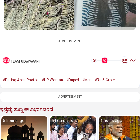
ADVERTISEMENT
ಅ
ಅ
TEAM UDAYAVANI
#Dating Apps Photos
#UP Woman
#Duped
#Men
#Rs 6 Crore
ADVERTISEMENT
ಇನ್ನಷ್ಟು ಸುದ್ದಿ ಈ ವಿಭಾಗದಿಂದ
5 hours ago
5 hours ago
6 hours ago