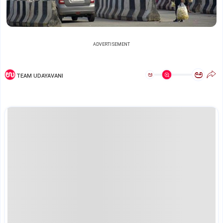
ADVERTISEMENT
ಅ
ಅ
TEAM UDAYAVANI