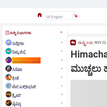
English
UV
ಸುದ್ದಿ ವಿಭಾಗಗಳು
ರಾಷ್ಟ್ರೀಯ
NOV 22,
ಸುದ್ದಿಗಳು
Himachal
ನಿಮ್ಮ ಜಿಲ್ಲೆ
ಕಾಮನ್‌ ವೆಲ್ತ್‌ ಗೇಮ್ಸ್‌
ಮುಚ್ಚಲು 
ಸಿನೆಮಾ
ಕ್ರೀಡೆ
ವೆಬ್ ಎಕ್ಸ್‌ಕ್ಲೂಸಿವ್
ಕ್ರೈಮ್
ವೈವಿಧ್ಯ