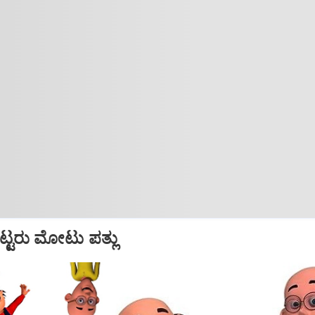
ಟ್ಟರು ಮೋಟು ಪತ್ಲು