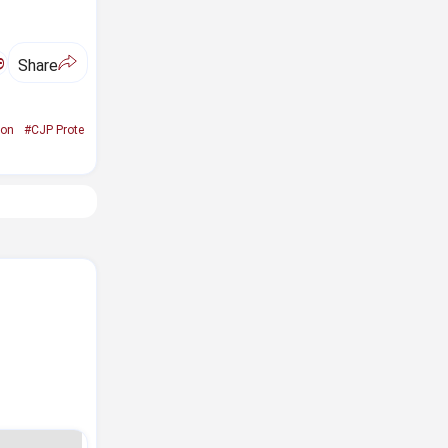
ಅ
Share
ion
#CJP Prote
!