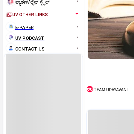
ಫ್ಯಾಶನ್/ಲೈಫ್‌ ಸ್ಟೈಲ್
UV OTHER LINKS
E-PAPER
UV PODCAST
CONTACT US
TEAM UDAYAVANI