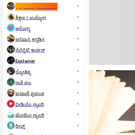
ಇಸ್ರೇಲ್- ಇರಾನ್‌ ಯುದ್ಧ
ಶಿಕ್ಷಣ / ಉದ್ಯೋಗ
ಆರೋಗ್ಯ
ಅನಿವಾಸಿ ಕನ್ನಡಿಗ
ಸೆಲೆಬ್ರಿಟಿ ಕಾರ್ನರ್‌
Explainer
ಜ್ಯೋತಿಷ್ಯ
ರಾಶಿ ಫಲ
ಪುಟಾಣಿ ಪ್ರಪಂಚ
ವೀಡಿಯೊ ಗ್ಯಾಲರಿ
ಫೋಟೋ ಗ್ಯಾಲರಿ
ರೀಲ್ಸ್