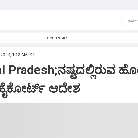
Searc
ADVERTISEMENT
 2024, 1:12 AM IST
 Pradesh;ನಷ್ಟದಲ್ಲಿರುವ ಹೊ
ಹೈಕೋರ್ಟ್‌ ಆದೇಶ