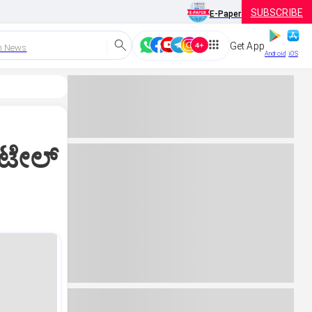
SUBSCRIBE
E-Paper
Get App
h News
Android
iOS
ಟೇಲ್‌