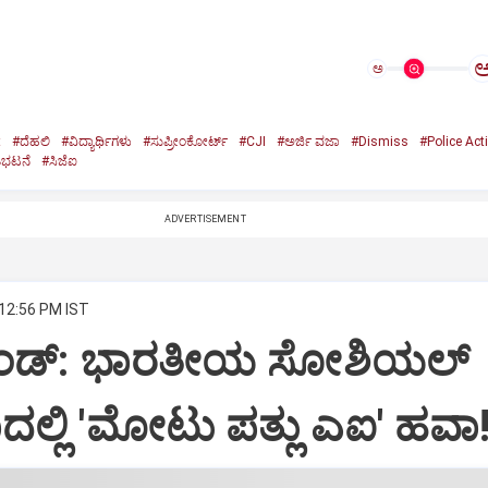
ಅ
t
#ದೆಹಲಿ
#ವಿದ್ಯಾರ್ಥಿಗಳು
#ಸುಪ್ರೀಂಕೋರ್ಟ್‌
#CJI
#ಅರ್ಜಿ ವಜಾ
#Dismiss
#Police Act
ತಿಭಟನೆ
#ಸಿಜೆಐ
ADVERTISEMENT
 12:56 PM IST
್ರೆಂಡ್: ಭಾರತೀಯ ಸೋಶಿಯಲ್
್ಲಿ 'ಮೋಟು ಪತ್ಲು ಎಐ' ಹವಾ