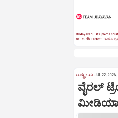
TEAM UDAYAVANI
#Udayavani
#Supreme cour
st
#Delhi Protest
#ಸಿಜೆಪಿ ಪ್ರ
ರಾಷ್ಟ್ರೀಯ
JUL 22, 2026,
ವೈರಲ್ ಟ
ಮೀಡಿಯಾದಲ