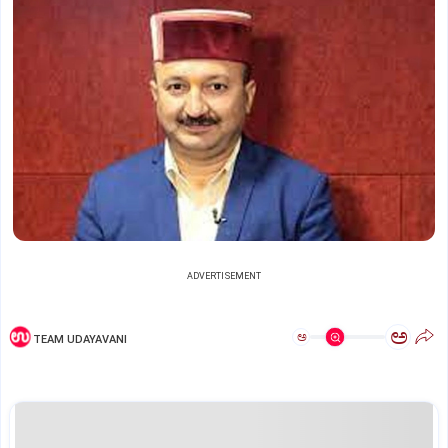
ADVERTISEMENT
ಅ
ಅ
TEAM UDAYAVANI