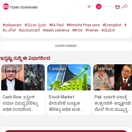
ಅ
ಅ
TEAM UDAYAVANI
#udayavani
#ನಿಮಿಷಾ ಪ್ರಿಯಾ
#KA Paul
#Nimisha Priya case
#Evangelist
#
ಕೆಎ ಪೌಲ್
#ಮರಣದಂಡನೆ
#death sentence
#ಕೇರಳ
#Yemen
#ಯೆಮೆನ್‌
ADVERTISEMENT
ಇನ್ನಷ್ಟು ಸುದ್ದಿ ಈ ವಿಭಾಗದಿಂದ
1 year ago
1 year ago
1 year ago
Cash Row: ಜಸ್ಟೀಸ್‌
Stock Market:
Pak: ಜರ್ದಾರಿ ವಜಾಕ್ಕೆ
ವರ್ಮಾ ವಿರುದ್ಧ 200ಕ್ಕೂ
ಷೇರುಪೇಟೆ ಸೂಚ್ಯಂಕ
ತಂತ್ರಗಾರಿಕೆ- ಅಧ್ಯಕ್ಷಗಾದಿ
ಅಧಿಕ ಸಂಸದರಿಂದ
400ಕ್ಕೂ ಅಧಿಕ ಅಂಕ
ಮೇಲೆ ಸೇನಾ ಮುಖ್ಯಸ್ಥ
ಮಹಾಭಿಯೋಗಕ್ಕೆ
ಜಿಗಿತ-ದಿನಾಂತ್ಯದ
ಮುನೀರ್ ಚಿತ್ತ!
ಕೋರಿಕೆ…
ವಹಿವಾಟು ಅಂತ್ಯ