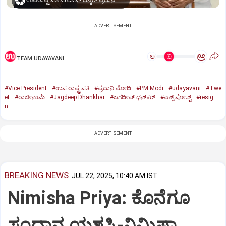
ಉಪರಾಷ್ಟ್ರಪತಿ ಜಗದೀಪ್‌ ಧನ್ಕರ್-ಪ್ರಧಾನಿ ಮೋದಿ
ADVERTISEMENT
ಅ
ಅ
TEAM UDAYAVANI
#Vice President
#ಉಪ ರಾಷ್ಟ್ರಪತಿ
#ಪ್ರಧಾನಿ ಮೋದಿ
#PM Modi
#udayavani
#Twe
et
#ರಾಜೀನಾಮೆ
#Jagdeep Dhankhar
#ಜಗದೀಪ್‌ ಧನ್‌ಕರ್‌
#ಎಕ್ಸ್‌ ಪೋಸ್ಟ್
#resig
n
ADVERTISEMENT
BREAKING NEWS
JUL 22, 2025, 10:40 AM IST
Nimisha Priya: ಕೊನೆಗೂ
ಸಂಧಾನ ಯಶಸ್ವಿ-ನಿಮಿಷಾ