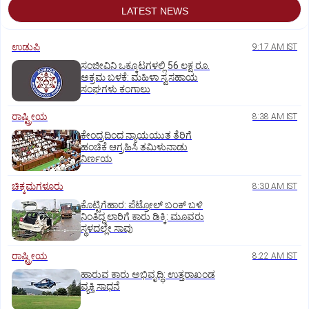
LATEST NEWS
ಉಡುಪಿ
9:17 AM IST
ಸಂಜೀವಿನಿ ಒಕ್ಕೂಟಗಳಲ್ಲಿ 56 ಲಕ್ಷ ರೂ.
ಅಕ್ರಮ ಬಳಕೆ: ಮಹಿಳಾ ಸ್ವಸಹಾಯ
ಸಂಘಗಳು ಕಂಗಾಲು
ರಾಷ್ಟ್ರೀಯ
8:38 AM IST
ಕೇಂದ್ರದಿಂದ ನ್ಯಾಯಯುತ ತೆರಿಗೆ
ಹಂಚಿಕೆ ಆಗ್ರಹಿಸಿ ತಮಿಳುನಾಡು
ನಿರ್ಣಯ
ಚಿಕ್ಕಮಗಳೂರು
8:30 AM IST
ಕೊಟ್ಟಿಗೆಹಾರ: ಪೆಟ್ರೋಲ್ ಬಂಕ್ ಬಳಿ
ನಿಂತಿದ್ದ ಲಾರಿಗೆ ಕಾರು ಡಿಕ್ಕಿ: ಮೂವರು
ಸ್ಥಳದಲ್ಲೇ ಸಾವು
ರಾಷ್ಟ್ರೀಯ
8:22 AM IST
ಹಾರುವ ಕಾರು ಅಭಿವೃದ್ಧಿ: ಉತ್ತರಾಖಂಡ
ವ್ಯಕ್ತಿ ಸಾಧನೆ