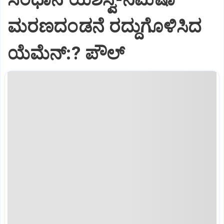
ಮರಣದಂಡನೆ ರದ್ದುಗೊಳಿಸಿದ
ಯೆಮೆನ್:? ಪೌಲ್