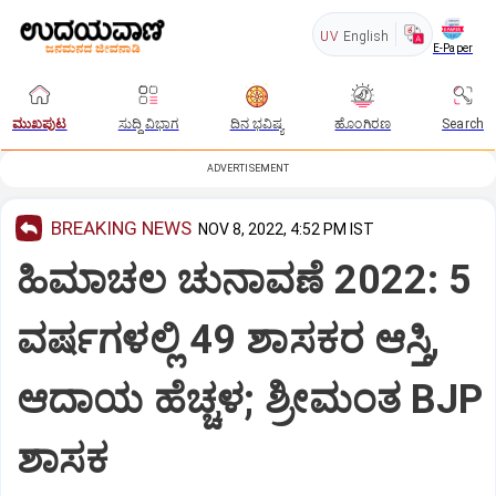
UV
English
E-Paper
ಮುಖಪುಟ
ಸುದ್ದಿ ವಿಭಾಗ
ದಿನ ಭವಿಷ್ಯ
ಹೊಂಗಿರಣ
Search
ADVERTISEMENT
BREAKING NEWS
NOV 8, 2022, 4:52 PM IST
ಹಿಮಾಚಲ ಚುನಾವಣೆ 2022: 5
ವರ್ಷಗಳಲ್ಲಿ 49 ಶಾಸಕರ ಆಸ್ತಿ,
ಆದಾಯ ಹೆಚ್ಚಳ; ಶ್ರೀಮಂತ BJP
ಶಾಸಕ