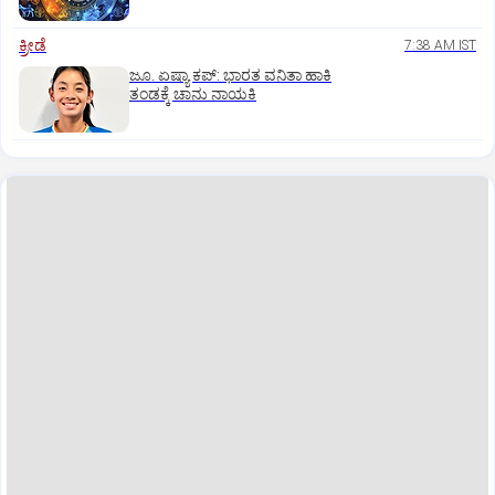
ಕ್ರೀಡೆ
7:38 AM IST
ಜೂ. ಏಷ್ಯಾ ಕಪ್‌: ಭಾರತ ವನಿತಾ ಹಾಕಿ
ತಂಡಕ್ಕೆ ಚಾನು ನಾಯಕಿ