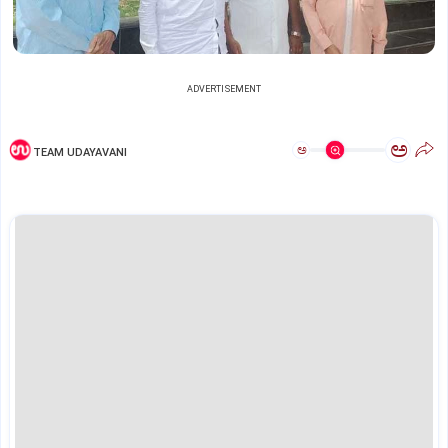
ADVERTISEMENT
ಅ
ಅ
TEAM UDAYAVANI