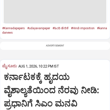
#Kannadapapers
#udayavanipaper
#ಹಿಂದಿ ಹೇರಿಕೆ
#Hindi imposition
#kanna
danews
ADVERTISEMENT
ಮೈಸೂರು
AUG 1, 2026, 10:22 PM IST
ಕರ್ನಾಟಕಕ್ಕೆ ಹೃದಯ
ವೈಶಾಲ್ಯತೆಯಿಂದ ನೆರವು ನೀಡಿ:
ಪ್ರಧಾನಿಗೆ ಸಿಎಂ ಮನವಿ