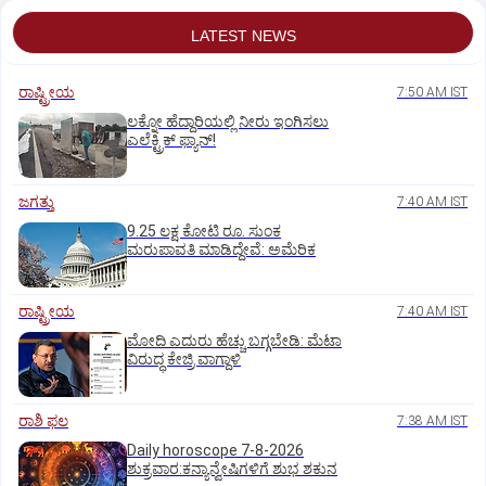
LATEST NEWS
ರಾಷ್ಟ್ರೀಯ
7:50 AM IST
ಲಕ್ನೋ ಹೆದ್ದಾರಿಯಲ್ಲಿ ನೀರು ಇಂಗಿಸಲು
ಎಲೆಕ್ಟ್ರಿಕ್‌ ಫ್ಯಾನ್‌!
ಜಗತ್ತು
7:40 AM IST
9.25 ಲಕ್ಷ ಕೋಟಿ ರೂ. ಸುಂಕ
ಮರುಪಾವತಿ ಮಾಡಿದ್ದೇವೆ: ಅಮೆರಿಕ
ರಾಷ್ಟ್ರೀಯ
7:40 AM IST
ಮೋದಿ ಎದುರು ಹೆಚ್ಚು ಬಗ್ಗಬೇಡಿ: ಮೆಟಾ
ವಿರುದ್ಧ ಕೇಜ್ರಿ ವಾಗ್ದಾಳಿ
ರಾಶಿ ಫಲ
7:38 AM IST
Daily horoscope 7-8-2026
ಶುಕ್ರವಾರ:ಕನ್ಯಾನ್ವೇಷಿಗಳಿಗೆ ಶುಭ ಶಕುನ