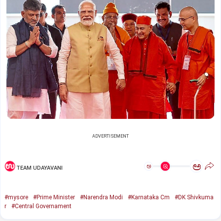
ADVERTISEMENT
ಅ
ಅ
TEAM UDAYAVANI
#mysore
#Prime Minister
#Narendra Modi
#Karnataka Cm
#DK Shivkuma
r
#Central Governament