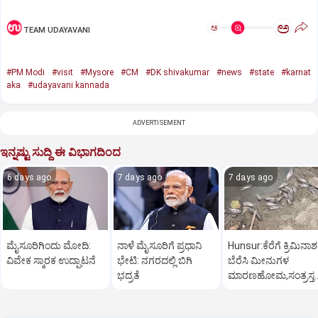
ಅ
ಅ
TEAM UDAYAVANI
#PM Modi
#visit
#Mysore
#CM
#DK shivakumar
#news
#state
#karnat
aka
#udayavani kannada
ADVERTISEMENT
ಇನ್ನಷ್ಟು ಸುದ್ದಿ ಈ ವಿಭಾಗದಿಂದ
6 days ago
7 days ago
7 days ago
ಮೈಸೂರಿಗಿಂದು ಮೋದಿ:
ನಾಳೆ ಮೈಸೂರಿಗೆ ಪ್ರಧಾನಿ
Hunsur:ಕೆರೆಗೆ ಕ್ರಿಮಿನಾ
ವಿವೇಕ ಸ್ಮಾರಕ ಉದ್ಘಾಟನೆ
ಭೇಟಿ: ನಗರದಲ್ಲಿ ಬಿಗಿ
ಬೆರೆಸಿ ಮೀನುಗಳ
ಭದ್ರತೆ
ಮಾರಣಹೋಮ,ಸಂತ್ರಸ್ತ
ರೈತನಿಂದ ಪರಿಹಾರಕ್ಕೆ ಆಗ್