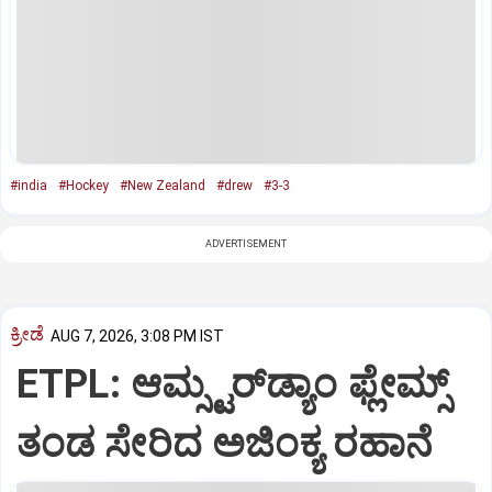
#india
#Hockey
#New Zealand
#drew
#3-3
ADVERTISEMENT
ಕ್ರೀಡೆ
AUG 7, 2026, 3:08 PM IST
ETPL: ಆಮ್ಸ್ಟರ್‌ಡ್ಯಾಂ ಫ್ಲೇಮ್ಸ್‌
ತಂಡ ಸೇರಿದ ಅಜಿಂಕ್ಯ ರಹಾನೆ