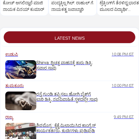
ಕೋಚ್‌ ಆಗಲಿದ್ದಾರೆ ಮಾಜಿ
ಪಂದ್ಯಕ್ಕಿಲ್ಲ ಗಿಲ್:‌ ರಾಹುಲ್‌ ಗೆ
ಟ್ರೆಕ್ಕಿಂಗ್‌ಗೆ ತೆರಳಿದ್ದ ಭಾರತ
ನಾಯಕ ವಿನಯ್‌ ಕುಮಾರ್
ನಾಯಕತ್ವ ಜವಾಬ್ದಾರಿ
ಮೂಲದ ವಿದ್ಯಾರ್ಥಿ
ಶವವಾಗಿ ಪತ್ತೆ
LATEST NEWS
ಉಡುಪಿ
10:08 PM IST
Shirva: ದ್ವಿಚಕ್ರ ವಾಹನಕ್ಕೆ ಕಾರು ಢಿಕ್ಕಿ;
ಸವಾರ ಸಾವು
ತುಮಕೂರು
10:00 PM IST
ರಸ್ತೆ ಗುಂಡಿ ತಪ್ಪಿಸಲು ಹೋಗಿ ಬೈಕ್‌ಗೆ
ಲಾರಿ ಡಿಕ್ಕಿ, ನವವಿವಾಹಿತೆ ಸ್ಥಳದಲ್ಲೇ ಸಾವು
ರಾಜ್ಯ
9:49 PM IST
ಶಿವಮೊಗ್ಗ : ಕೈಕೈ ಮಿಲಾಯಿಸಿದ ಕಾಂಗ್ರೆಸ್
ಕಾರ್ಯಕರ್ತರು, ಕುರ್ಚಿಗಳು ಪುಡಿಪುಡಿ