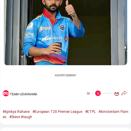
ADVERTISEMENT
ಅ
ಅ
TEAM UDAYAVANI
#Ajinkya Rahane
#European T20 Premier League
#ETPL
#Amsterdam Flam
es
#Steve Waugh