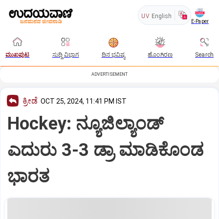
UV
English
E-Paper
ಮುಖಪುಟ
ಸುದ್ದಿ ವಿಭಾಗ
ದಿನ ಭವಿಷ್ಯ
ಹೊಂಗಿರಣ
Search
ADVERTISEMENT
ಕ್ರೀಡೆ
OCT 25, 2024, 11:41 PM IST
Hockey: ನ್ಯೂಜಿಲ್ಯಾಂಡ್‌
ಎದುರು 3-3 ಡ್ರಾ ಮಾಡಿಕೊಂಡ
ಭಾರತ