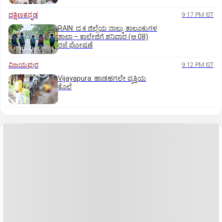
ದಕ್ಷಿಣಕನ್ನಡ
9:17 PM IST
RAIN: ದ.ಕ ಜಿಲ್ಲೆಯ ನಾಲ್ಕು ತಾಲೂಕುಗಳ
ಶಾಲಾ – ಕಾಲೇಜಿಗೆ ಶನಿವಾರ (ಆ.08)
ರಜೆ ಘೋಷಣೆ
ವಿಜಯಪುರ
9:12 PM IST
Vijayapura: ಹಾಡಹಗಲೇ ವ್ಯಕ್ತಿಯ
ಕೊಲೆ