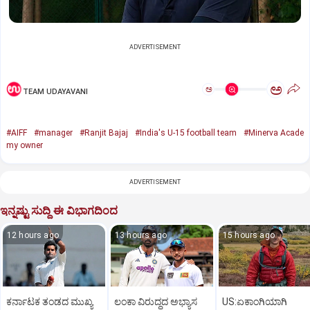
ADVERTISEMENT
ಅ
ಅ
TEAM UDAYAVANI
#AIFF
#manager
#Ranjit Bajaj
#India's U-15 football team
#Minerva Acade
my owner
ADVERTISEMENT
ಇನ್ನಷ್ಟು ಸುದ್ದಿ ಈ ವಿಭಾಗದಿಂದ
12 hours ago
13 hours ago
15 hours ago
ಕರ್ನಾಟಕ ತಂಡದ ಮುಖ್ಯ
ಲಂಕಾ ವಿರುದ್ಧದ ಅಭ್ಯಾಸ
US:ಏಕಾಂಗಿಯಾಗಿ