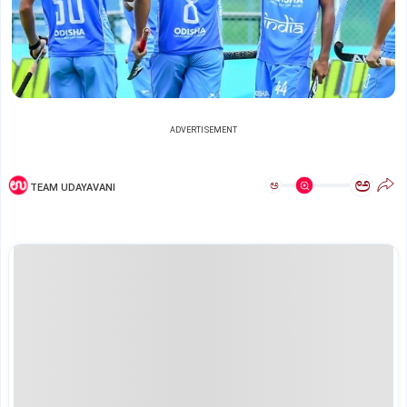
ADVERTISEMENT
ಅ
ಅ
TEAM UDAYAVANI