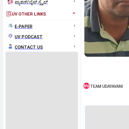
ಫ್ಯಾಶನ್/ಲೈಫ್‌ ಸ್ಟೈಲ್
UV OTHER LINKS
E-PAPER
UV PODCAST
CONTACT US
TEAM UDAYAVANI