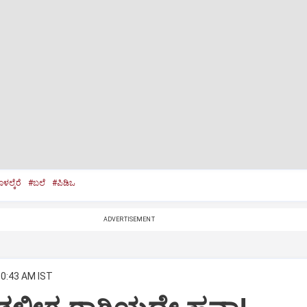
ಲ್ಕೆರೆ
#ಬಲೆ
#ಪಿಡಿಒ
ADVERTISEMENT
10:43 AM IST