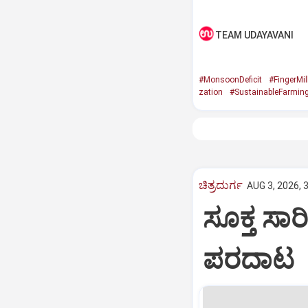
TEAM UDAYAVANI
#MonsoonDeficit
#FingerMil
zation
#SustainableFarmin
ಚಿತ್ರದುರ್ಗ
AUG 3, 2026, 
ಸೂಕ್ತ ಸಾರ
ಪರದಾಟ