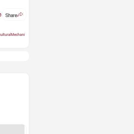
ಅ
Share
culturalMechani