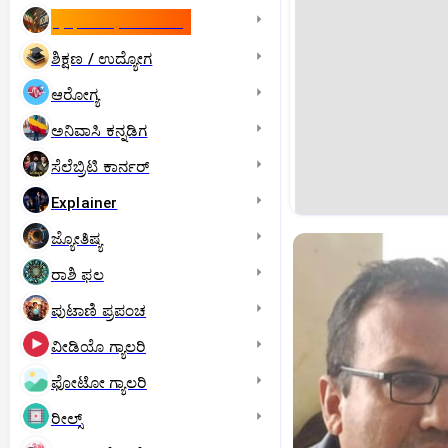
ಇಸ್ರೇಲ್- ಇರಾನ್‌ ಯುದ್ಧ
ಶಿಕ್ಷಣ / ಉದ್ಯೋಗ
ಆರೋಗ್ಯ
ಅನಿವಾಸಿ ಕನ್ನಡಿಗ
ಸೆಲೆಬ್ರಿಟಿ ಕಾರ್ನರ್‌
Explainer
ಜ್ಯೋತಿಷ್ಯ
ರಾಶಿ ಫಲ
ಪುಟಾಣಿ ಪ್ರಪಂಚ
ವೀಡಿಯೊ ಗ್ಯಾಲರಿ
ಫೋಟೋ ಗ್ಯಾಲರಿ
ರೀಲ್ಸ್