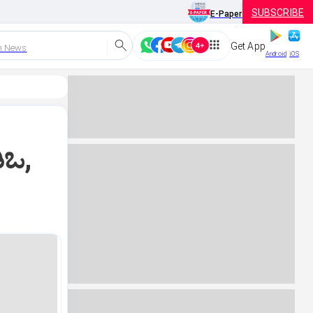
SUBSCRIBE
E-Paper
Get App
h News
Android
iOS
ಿಒ,