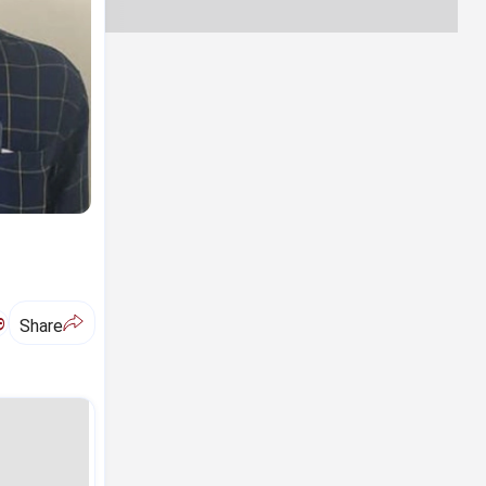
ಅ
Share