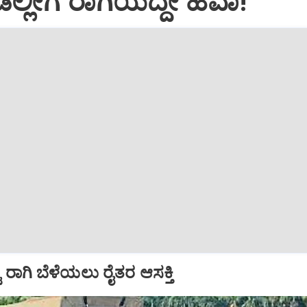
್ಲೀಗ ರಾಗಿಯದ್ದೇ ಹವಾ!
ು ರಾಗಿ ಬೆಳೆಯಲು ರೈತರ ಆಸಕ್ತಿ