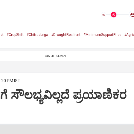
ಅ
let
#CropShift
#Chitradurga
#DroughtResilient
#MinimumSupportPrice
#Agri
g
ADVERTISEMENT
3:20 PM IST
ಿಗೆ ಸೌಲಭ್ಯವಿಲ್ಲದೆ ಪ್ರಯಾಣಿಕರ