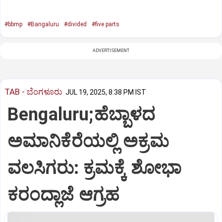
#bbmp
#Bangaluru
#divided
#five parts
ADVERTISEMENT
TAB - ಬೆಂಗಳೂರು
JUL 19, 2025, 8:38 PM IST
Bengaluru;ಹೆಬ್ಬಾಳದ
ಅಮಾನಿಕೆರೆಯಲ್ಲಿ ಅಕ್ರಮ
ವಲಸಿಗರು: ಕ್ರಮಕ್ಕೆ ಶೋಭಾ
ಕರಂದ್ಲಾಜೆ ಆಗ್ರಹ