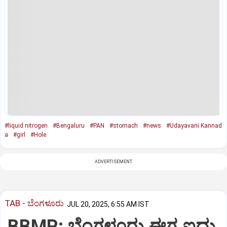
#liquid nitrogen
#Bengaluru
#PAN
#stomach
#news
#Udayavani Kannad
a
#girl
#Hole
ADVERTISEMENT
TAB - ಬೆಂಗಳೂರು
JUL 20, 2025, 6:55 AM IST
BBMP; ಬೆಂಗಳೂರು ಈಗ ಐದು