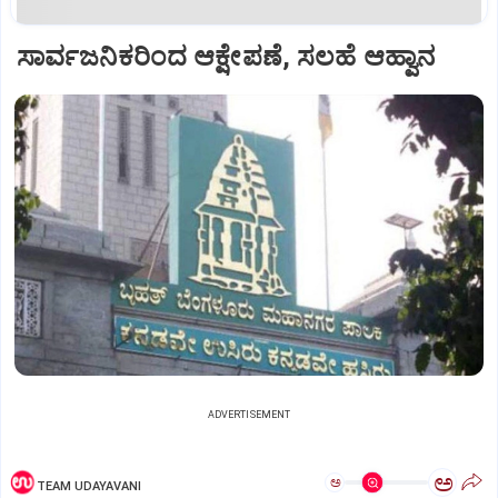
ಸಾರ್ವಜನಿಕರಿಂದ ಆಕ್ಷೇಪಣೆ, ಸಲಹೆ ಆಹ್ವಾನ
ADVERTISEMENT
ಅ
ಅ
TEAM UDAYAVANI