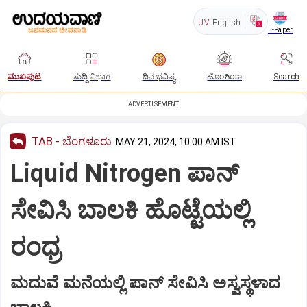
UV
English
E-Paper
ಮುಖಪುಟ
ಸುದ್ದಿ ವಿಭಾಗ
ದಿನ ಭವಿಷ್ಯ
ಹೊಂಗಿರಣ
Search
ADVERTISEMENT
TAB - ಬೆಂಗಳೂರು
MAY 21, 2024, 10:00 AM IST
Liquid Nitrogen ಪಾನ್‌
ಸೇವಿಸಿ ಬಾಲಕಿ ಹೊಟ್ಟೆಯಲ್ಲಿ
ರಂಧ್ರ
ಮದುವೆ ಮನೆಯಲ್ಲಿ ಪಾನ್‌ ಸೇವಿಸಿ ಅಸ್ವಸ್ಥಳಾದ