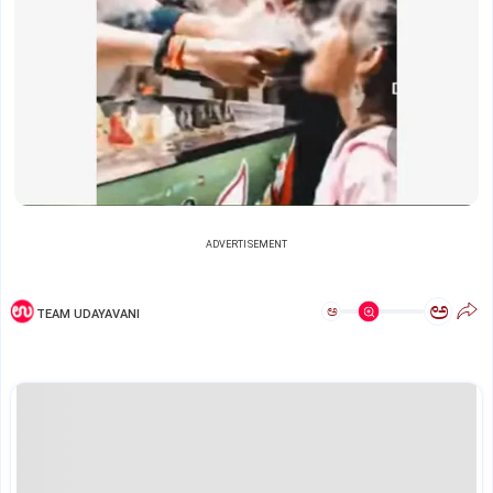
ADVERTISEMENT
ಅ
ಅ
TEAM UDAYAVANI