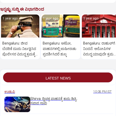
ಇನ್ನಷ್ಟು ಸುದ್ದಿ ಈ ವಿಭಾಗದಿಂದ
1 year ago
1 year ago
1 year ago
Bengaluru: ಜೀವ
Bengaluru: ಆಟೋ,
Bengaluru: ರಾಹುಲ್‌ಗೆ
ಬೆದರಿಕೆ ದೂರು ನಿರ್ಲಕ್ಷಿಸಿದ
ವಾಹನಗಳಲ್ಲಿ ಜಾಹೀರಾತು
ನಿಂದನೆ: ಆರೋಪಿಗಳ
ಪೊಲೀಸರ ವಿರುದ್ಧ ಕ್ರಮಕ್ಕೆ
ಪ್ರದರ್ಶಿಸಿದರೆ ಶುಲ್ಕ
ವಿರುದ್ಧ ಯಾವುದೇ ಕ್ರಮ
ಆಗ್ರಹ
ಬೇಡ
LATEST NEWS
ಉಡುಪಿ
10:08 PM IST
Shirva: ದ್ವಿಚಕ್ರ ವಾಹನಕ್ಕೆ ಕಾರು ಢಿಕ್ಕಿ;
ಸವಾರ ಸಾವು