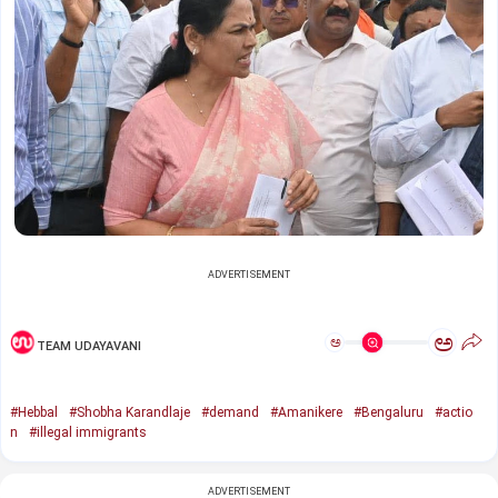
ADVERTISEMENT
ಅ
ಅ
TEAM UDAYAVANI
#Hebbal
#Shobha Karandlaje
#demand
#Amanikere
#Bengaluru
#actio
n
#illegal immigrants
ADVERTISEMENT