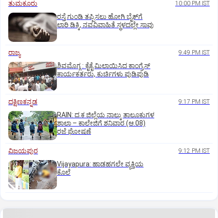
ತುಮಕೂರು
10:00 PM IST
ರಸ್ತೆ ಗುಂಡಿ ತಪ್ಪಿಸಲು ಹೋಗಿ ಬೈಕ್‌ಗೆ
ಲಾರಿ ಡಿಕ್ಕಿ, ನವವಿವಾಹಿತೆ ಸ್ಥಳದಲ್ಲೇ ಸಾವು
ರಾಜ್ಯ
9:49 PM IST
ಶಿವಮೊಗ್ಗ : ಕೈಕೈ ಮಿಲಾಯಿಸಿದ ಕಾಂಗ್ರೆಸ್
ಕಾರ್ಯಕರ್ತರು, ಕುರ್ಚಿಗಳು ಪುಡಿಪುಡಿ
ದಕ್ಷಿಣಕನ್ನಡ
9:17 PM IST
RAIN: ದ.ಕ ಜಿಲ್ಲೆಯ ನಾಲ್ಕು ತಾಲೂಕುಗಳ
ಶಾಲಾ – ಕಾಲೇಜಿಗೆ ಶನಿವಾರ (ಆ.08)
ರಜೆ ಘೋಷಣೆ
ವಿಜಯಪುರ
9:12 PM IST
Vijayapura: ಹಾಡಹಗಲೇ ವ್ಯಕ್ತಿಯ
ಕೊಲೆ