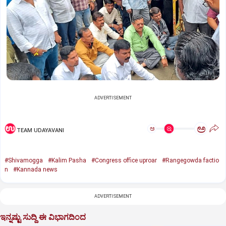
ADVERTISEMENT
ಅ
ಅ
TEAM UDAYAVANI
#Shivamogga
#Kalim Pasha
#Congress office uproar
#Rangegowda factio
n
#Kannada news
ADVERTISEMENT
ಇನ್ನಷ್ಟು ಸುದ್ದಿ ಈ ವಿಭಾಗದಿಂದ