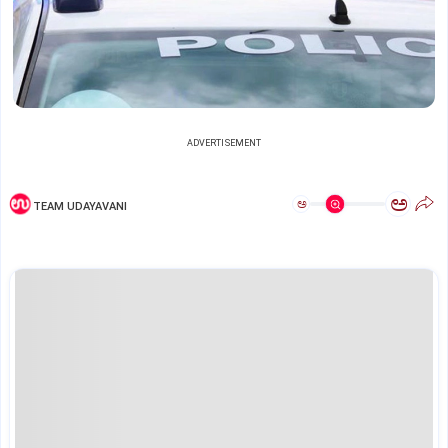
ADVERTISEMENT
ಅ
ಅ
TEAM UDAYAVANI