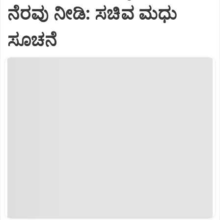
ನೆರವು ನೀಡಿ: ಸಚಿವ ಮಧು
ಸೂಚನೆ