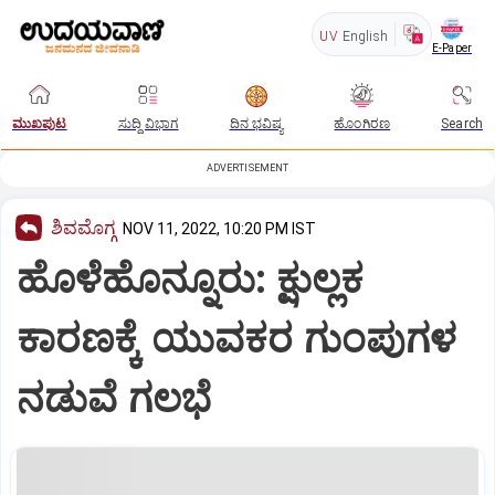
UV
English
E-Paper
ಮುಖಪುಟ
ಸುದ್ದಿ ವಿಭಾಗ
ದಿನ ಭವಿಷ್ಯ
ಹೊಂಗಿರಣ
Search
ADVERTISEMENT
ಶಿವಮೊಗ್ಗ
NOV 11, 2022, 10:20 PM IST
ಹೊಳೆಹೊನ್ನೂರು: ಕ್ಷುಲ್ಲಕ
ಕಾರಣಕ್ಕೆ ಯುವಕರ ಗುಂಪುಗಳ
ನಡುವೆ ಗಲಭೆ