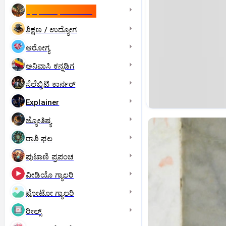
ಇಸ್ರೇಲ್- ಇರಾನ್‌ ಯುದ್ಧ
ಶಿಕ್ಷಣ / ಉದ್ಯೋಗ
ಆರೋಗ್ಯ
ಅನಿವಾಸಿ ಕನ್ನಡಿಗ
ಸೆಲೆಬ್ರಿಟಿ ಕಾರ್ನರ್‌
Explainer
ಜ್ಯೋತಿಷ್ಯ
ರಾಶಿ ಫಲ
ಪುಟಾಣಿ ಪ್ರಪಂಚ
ವೀಡಿಯೊ ಗ್ಯಾಲರಿ
ಫೋಟೋ ಗ್ಯಾಲರಿ
ರೀಲ್ಸ್