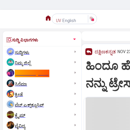
English
UV
ಸುದ್ದಿ ವಿಭಾಗಗಳು
ದಕ್ಷಿಣಕನ್ನಡ
NOV 23
ಸುದ್ದಿಗಳು
ಹಿಂದೂ ಹೆ
ನಿಮ್ಮ ಜಿಲ್ಲೆ
ಕಾಮನ್‌ ವೆಲ್ತ್‌ ಗೇಮ್ಸ್‌
ನನ್ನು ಟ್ರ
ಸಿನೆಮಾ
ಕ್ರೀಡೆ
ವೆಬ್ ಎಕ್ಸ್‌ಕ್ಲೂಸಿವ್
ಕ್ರೈಮ್
ವೈವಿಧ್ಯ