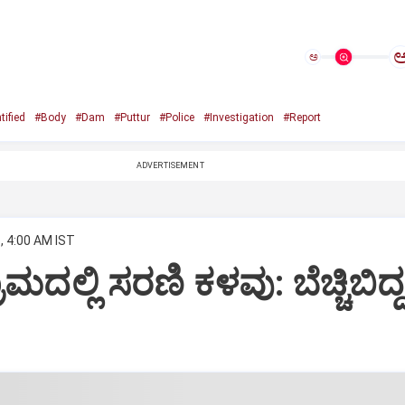
ಅ
tified
#Body
#Dam
#Puttur
#Police
#Investigation
#Report
ADVERTISEMENT
, 4:00 AM IST
ರಾಮದಲ್ಲಿ ಸರಣಿ ಕಳವು: ಬೆಚ್ಚಿಬಿದ್ದ