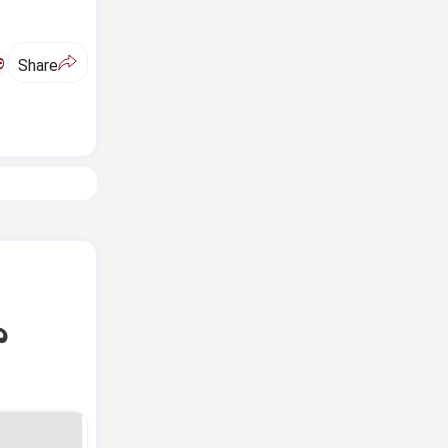
ಅ
Share