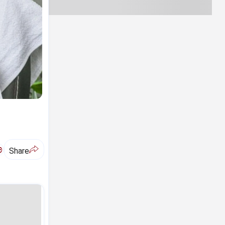
ಅ
Share