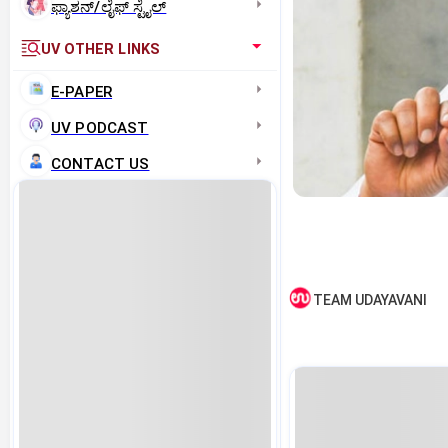
ಫ್ಯಾಶನ್/ಲೈಫ್‌ ಸ್ಟೈಲ್
UV OTHER LINKS
E-PAPER
UV PODCAST
CONTACT US
TEAM UDAYAVANI