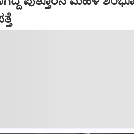
ಗಿದ್ದ ಪುತ್ತೂರಿನ ಮಹಿಳೆ ಶಂಭೂರ
್ತೆ