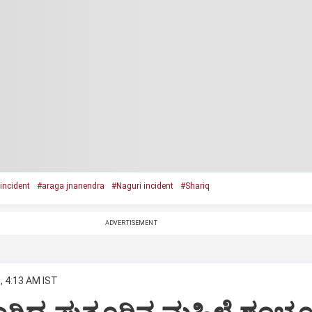
incident
#araga jnanendra
#Naguri incident
#Shariq
ADVERTISEMENT
, 4:13 AM IST