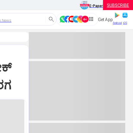
SUBSCRIBE
E-Paper
Get App
h News
Android
iOS
ೀಕ್
ಆರಗ