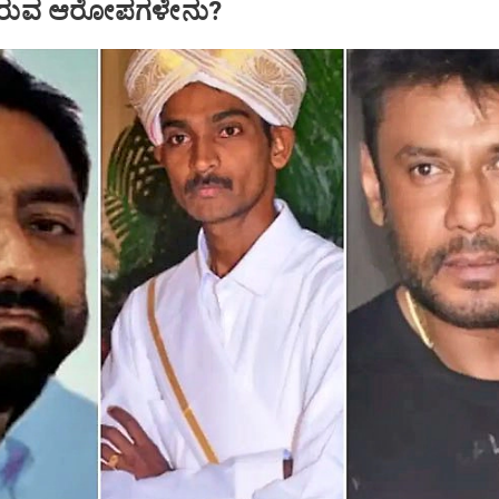
ಲಿರುವ ಆರೋಪಗಳೇನು?