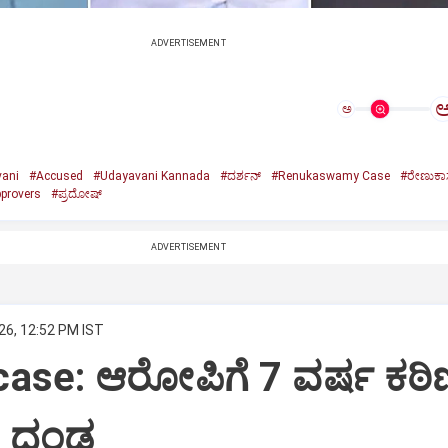
ADVERTISEMENT
ಅ
ani
#Accused
#Udayavani Kannada
#ದರ್ಶನ್‌
#Renukaswamy Case
#ರೇಣುಕಾಸ
provers
#ಪ್ರದೋಷ್‌
ADVERTISEMENT
26, 12:52 PM IST
se: ಆರೋಪಿಗೆ 7 ವರ್ಷ ಕಠಿಣ ಶಿ
ರ ದಂಡ