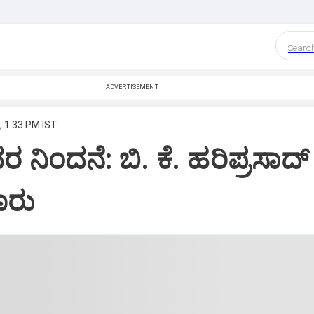
Searc
ADVERTISEMENT
, 1:33 PM IST
 ನಿಂದನೆ: ಬಿ. ಕೆ. ಹರಿಪ್ರಸಾದ್
ೂರು