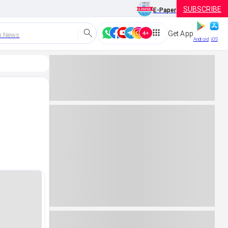
SUBSCRIBE
E-Paper
Get App
h News
Android
iOS