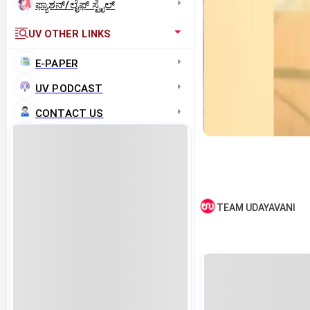
ಫ್ಯಾಶನ್/ಲೈಫ್‌ ಸ್ಟೈಲ್
UV OTHER LINKS
E-PAPER
UV PODCAST
CONTACT US
TEAM UDAYAVANI