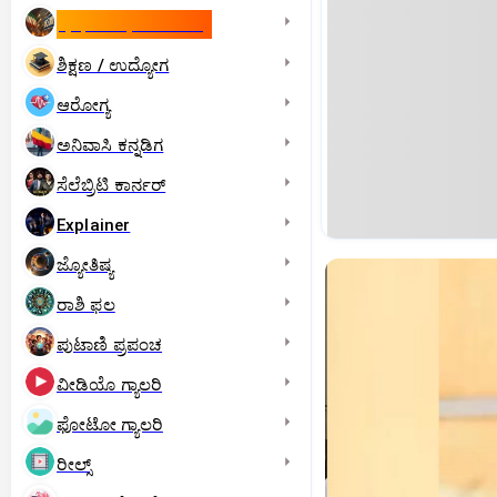
ಇಸ್ರೇಲ್- ಇರಾನ್‌ ಯುದ್ಧ
ಶಿಕ್ಷಣ / ಉದ್ಯೋಗ
ಆರೋಗ್ಯ
ಅನಿವಾಸಿ ಕನ್ನಡಿಗ
ಸೆಲೆಬ್ರಿಟಿ ಕಾರ್ನರ್‌
Explainer
ಜ್ಯೋತಿಷ್ಯ
ರಾಶಿ ಫಲ
ಪುಟಾಣಿ ಪ್ರಪಂಚ
ವೀಡಿಯೊ ಗ್ಯಾಲರಿ
ಫೋಟೋ ಗ್ಯಾಲರಿ
ರೀಲ್ಸ್