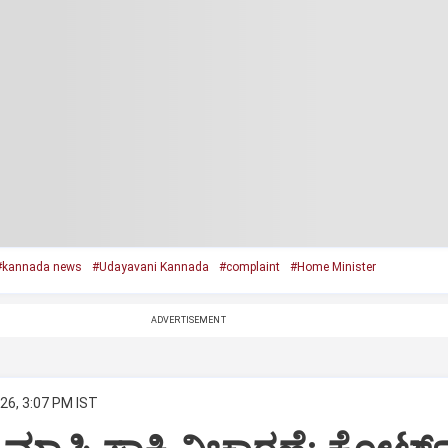
#kannada news
#Udayavani Kannada
#complaint
#Home Minister
ADVERTISEMENT
26, 3:07 PM IST