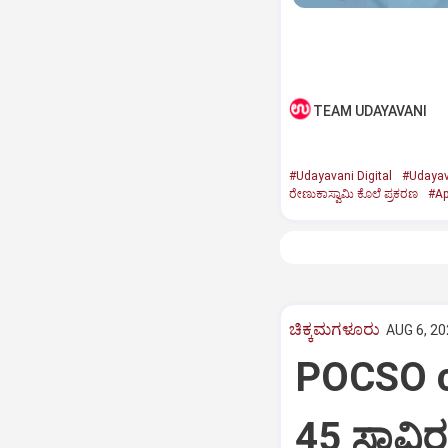
TEAM UDAYAVANI
#Udayavani Digital
#Udayav
ರೇಣುಕಾಸ್ವಾಮಿ ಕೊಲೆ ಪ್ರಕರಣ
#Ap
ಚಿಕ್ಕಮಗಳೂರು
AUG 6, 20
POCSO ca
45 ಸಾವಿ