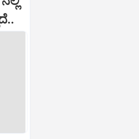
ಲ್ಲಿ
ೆ..