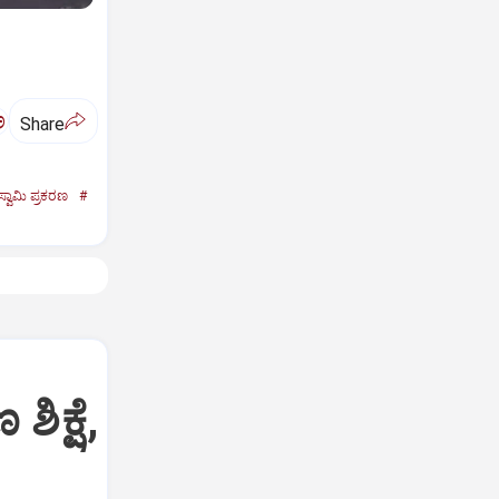
ಅ
Share
್ವಾಮಿ ಪ್ರಕರಣ
#
ಕ್ಷೆ,