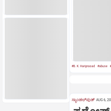
#B. K. Hariprasad
#abuse
ಸ್ಯಾಂಡಲ್‌ವುಡ್‌
AUG 6, 20