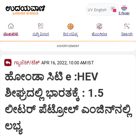
UV
English
E-Paper
ಮುಖಪುಟ
ಸುದ್ದಿ ವಿಭಾಗ
ದಿನ ಭವಿಷ್ಯ
ಹೊಂಗಿರಣ
Search
ADVERTISEMENT
ಗ್ಯಾಜೆಟ್/ಟೆಕ್
APR 16, 2022, 10:00 AM IST
ಹೋಂಡಾ ಸಿಟಿ e :HEV
ಶೀಘ್ರದಲ್ಲಿ ಭಾರತಕ್ಕೆ : 1.5
ಲೀಟರ್‌ ಪೆಟ್ರೋಲ್‌ ಎಂಜಿನ್‌ನಲ್ಲಿ
ಲಭ್ಯ