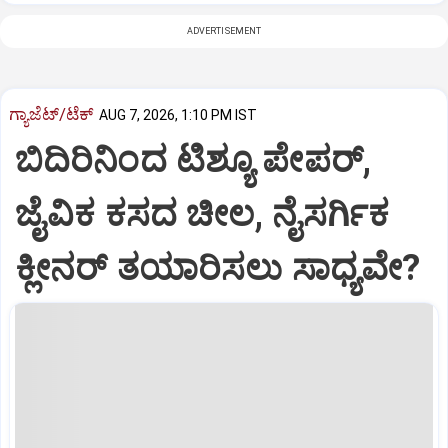
ADVERTISEMENT
ಗ್ಯಾಜೆಟ್/ಟೆಕ್
AUG 7, 2026, 1:10 PM IST
ಬಿದಿರಿನಿಂದ ಟಿಶ್ಯೂ ಪೇಪರ್‌,
ಜೈವಿಕ ಕಸದ ಚೀಲ, ನೈಸರ್ಗಿಕ
ಕ್ಲೀನರ್‌ ತಯಾರಿಸಲು ಸಾಧ್ಯವೇ?