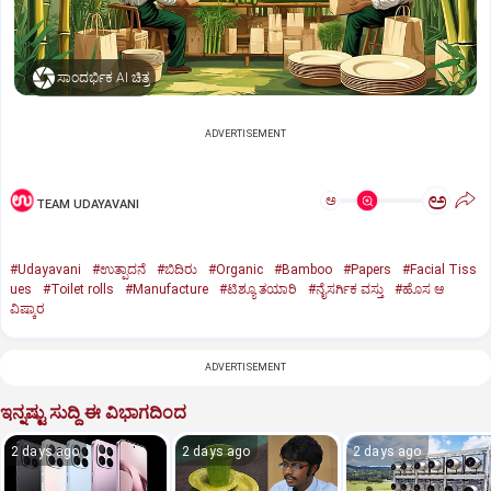
ಸಾಂದರ್ಭಿಕ AI ಚಿತ್ರ
ADVERTISEMENT
ಅ
ಅ
TEAM UDAYAVANI
#Udayavani
#ಉತ್ಪಾದನೆ
#ಬಿದಿರು
#Organic
#Bamboo
#Papers
#Facial Tiss
ues
#Toilet rolls
#Manufacture
#ಟಿಶ್ಯೂ ತಯಾರಿ
#ನೈಸರ್ಗಿಕ ವಸ್ತು
#ಹೊಸ ಆ
ವಿಷ್ಕಾರ
ADVERTISEMENT
ಇನ್ನಷ್ಟು ಸುದ್ದಿ ಈ ವಿಭಾಗದಿಂದ
2 days ago
2 days ago
2 days ago