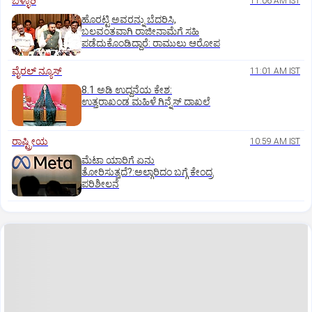
ಬಳ್ಳಾರಿ
11:06 AM IST
ಹೊರಟ್ಟಿ ಅವರನ್ನು ಬೆದರಿಸಿ,
ಬಲವಂತವಾಗಿ ರಾಜೀನಾಮೆಗೆ ಸಹಿ
ಪಡೆದುಕೊಂಡಿದ್ದಾರೆ: ರಾಮುಲು ಆರೋಪ
ವೈರಲ್ ನ್ಯೂಸ್
11:01 AM IST
8.1 ಅಡಿ ಉದ್ದನೆಯ ಕೇಶ:
ಉತ್ತರಾಖಂಡ ಮಹಿಳೆ ಗಿನ್ನೆಸ್‌ ದಾಖಲೆ
ರಾಷ್ಟ್ರೀಯ
10:59 AM IST
ಮೆಟಾ ಯಾರಿಗೆ ಏನು
ತೋರಿಸುತ್ತದೆ?:ಅಲ್ಗಾರಿದಂ ಬಗ್ಗೆ ಕೇಂದ್ರ
ಪರಿಶೀಲನೆ