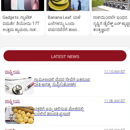
Gadgets: ಗ್ಯಾಜೆಟ್
Banana Leaf: ಬಾಳೆ
ಗಾಳಿಯಿಂದಲೇ ಇಂಧನ
ವಿಮರ್ಶೆ: ಶಿಯೋಮಿ 17T
ಎಲೆಗಳನ್ನು ಒಂದು
ಸೃಷ್ಟಿಗೆ ಡೈರೆಕ್ಟ್ ಏರ್‌ ಕ್ಯಾಪ್ಟ
ಉತ್ತಮ ಕ್ಯಾಮರಾ, ಸಾಕಷ್ಟು
ವರ್ಷದವೆರೆಗೆ ತಾಜಾ
ತಂತ್ರಜ್ಞಾನ!
ಫೀಚರ್ ಇರುವ ಫೋನ್
ಇರುವಂತೆ ರಕ್ಷಿಸಬಹುದು!
LATEST NEWS
ರಾಷ್ಟ್ರೀಯ
11:10 AM IST
ಗ್ರಾಮೀಣದಲ್ಲಿ ವೈದ್ಯರ ಸೇವೆಗೆ ಏಕರೂಪ
ನೀತಿ ಅಗತ್ಯ: ಸುಪ್ರೀಂಕೋರ್ಟ್‌
ರಾಷ್ಟ್ರೀಯ
11:08 AM IST
ಭಕ್ತರಿಗೆ ಇನ್ನು ಚಲಿಸುವ ಮೇಜಿನಲ್ಲಿ
ಬರಲಿದೆ ತಿರುಪತಿ ಪ್ರಸಾದ!