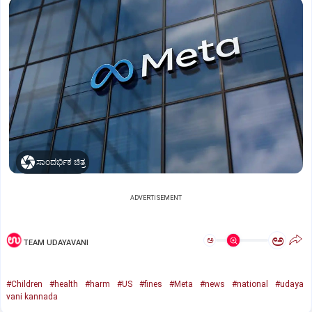
ಸಾಂದರ್ಭಿಕ ಚಿತ್ರ
ADVERTISEMENT
ಅ
ಅ
TEAM UDAYAVANI
#Children
#health
#harm
#US
#fines
#Meta
#news
#national
#udaya
vani kannada