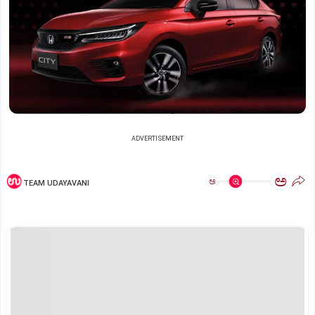
ADVERTISEMENT
ಅ
ಅ
TEAM UDAYAVANI