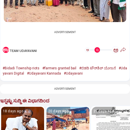
ADVERTISEMENT
ಅ
ಅ
TEAM UDAYAVANI
#Bidadi Township riots
#farmers granted bail
#ಬಿಡದಿ ಟೌನ್‌ಶಿಪ್‌ ಯೋಜನೆ
#Uda
yavani Digital
#Udayavani Kannada
#Udayavani
ADVERTISEMENT
ಇನ್ನಷ್ಟು ಸುದ್ದಿ ಈ ವಿಭಾಗದಿಂದ
18 days ago
20 days ago
21 days ago