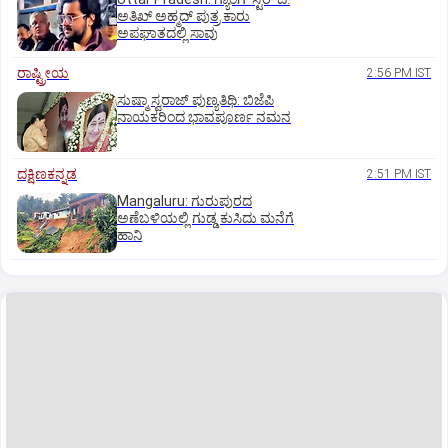
ಅತಿಖ್ ಅಹ್ಮದ್ ಪುತ್ರ ಕಾರು
ಅಪಘಾತದಲ್ಲಿ ಸಾವು
ರಾಷ್ಟ್ರೀಯ
2:56 PM IST
ಸುಷ್ಮಾ ಸ್ವರಾಜ್ ಪುಣ್ಯತಿಥಿ: ಬಿಜೆಪಿ
ನಾಯಕರಿಂದ ಭಾವಪೂರ್ಣ ನಮನ
ದಕ್ಷಿಣಕನ್ನಡ
2:51 PM IST
Mangaluru: ಗುರುಪುರದ
ಅಣೆಬಳಿಯಲ್ಲಿ ಗುಡ್ಡ ಕುಸಿದು ಮನೆಗೆ
ಹಾನಿ