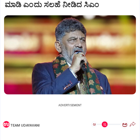
ಮಾಡಿ ಎಂದು ಸಲಹೆ ನೀಡಿದ ಸಿಎಂ
ADVERTISEMENT
ಅ
ಅ
TEAM UDAYAVANI