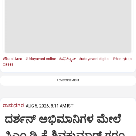
#Rural Area
#Udayavani online
#ಹನಿಟ್ರ್ಯಾಪ್‌
#udayavani digital
#Honeytrap
Cases
ADVERTISEMENT
ರಾಮನಗರ
AUG 5, 2026, 8:11 AM IST
ದರ್ಶನ್ ಅಭಿಮಾನಿಗಳ ಮೇಲೆ
ಸಿಎಂ ಡಿ.ಕೆ.ಶಿವಕುಮಾರ್ ಗರಂ