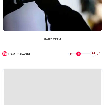
ADVERTISEMENT
ಅ
ಅ
TEAM UDAYAVANI