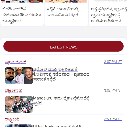
ಬಿಡದಿ: ಎಚ್‌ಡಿಕೆ
ಇಟ್ಟಿಗೆ ಕಾರ್ಖಾನೆಯಲ್ಲಿ
ಅತ್ತ ಪ್ರತಿಭಟನೆ, ಇತ್ತ ಮತ್ತ
ಕುಟುಂಬದ 35 ಎಕರೆಯೂ
ಬಾಲ ಕಾರ್ಮಿಕರ ರಕ್ಷಣೆ
ಗ್ರಾಮ ಭೂಸ್ವಾಧೀನಕ್ಕೆ
ಭೂಸ್ವಾಧೀನ?
ಅಂತಿಮ ಅಧಿಸೂಚನೆ
LATEST NEWS
ಸ್ಯಾಂಡಲ್‌ವುಡ್‌
3:07 PM IST
ಪ್ರದೋಷ್ ಮಾಫಿ ಸಾಕ್ಷಿ ವಿಚಾರಣೆ:
ಕೋರ್ಟ್‌ನಲ್ಲಿ ನಡೆದ ವಾದ – ಪ್ರತಿವಾದದ
ಸಾರಾಂಶ ಇಲ್ಲಿದೆ..
ದಕ್ಷಿಣಕನ್ನಡ
3:02 PM IST
Mangaluru: ಕಾರು, ಬೈಕ್‌ ನಿಲ್ಲಿಸೋದೆಲ್ಲಿ
ಸ್ವಾಮಿ!
ರಾಷ್ಟ್ರೀಯ
2:59 PM IST
Uttar Pradesh: ಗ್ಯಾಂಗ್ ಸ್ಟರ್‌ ದಿ.