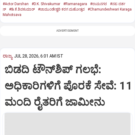
#Actor Darshan
#D.K. Shivakumar
#Ramanagara
#ರಾಮನಗರ
#ನಟ ದರ್ಶ
ನ್
#ಡಿ.ಕೆ.ಶಿವಕುಮಾರ್
#ಚಾಮುಂಡೇಶ್ವರಿ ಕರಗ ಮಹೋತ್ಸವ
#Chamundeshwari Karaga
Mahotsava
ADVERTISEMENT
ರಾಜ್ಯ
JUL 28, 2026, 6:01 AM IST
ಬಿಡದಿ ಟೌನ್‌ಶಿಪ್‌ ಗಲಭೆ:
ಅಧಿಕಾರಿಗಳಿಗೆ ಪೊರಕೆ ಸೇವೆ: 11
ಮಂದಿ ರೈತರಿಗೆ ಜಾಮೀನು