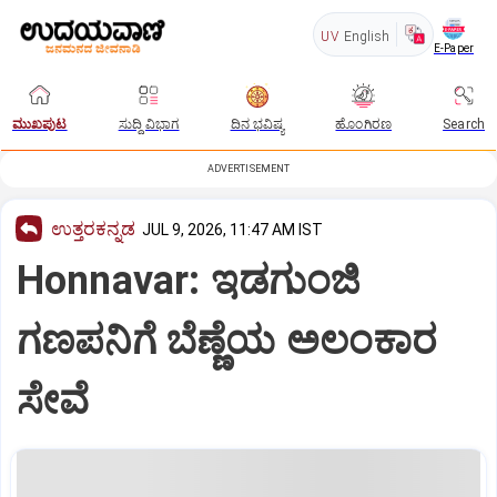
UV
English
E-Paper
ಮುಖಪುಟ
ಸುದ್ದಿ ವಿಭಾಗ
ದಿನ ಭವಿಷ್ಯ
ಹೊಂಗಿರಣ
Search
ADVERTISEMENT
ಉತ್ತರಕನ್ನಡ
JUL 9, 2026, 11:47 AM IST
Honnavar: ಇಡಗುಂಜಿ
ಗಣಪನಿಗೆ ಬೆಣ್ಣೆಯ ಅಲಂಕಾರ
ಸೇವೆ