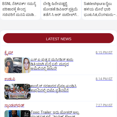
BSNL ನೆಟ್‌ವರ್ಕ್ ಸಮಸ್ಯೆ
ಬೇಡ್ತಿ-ಹಿರೇವಡ್ಡಟ್ಟಿ
Sakleshpura:ರೈಲು
ಪರಿಹಾರಕ್ಕೆ ಕೇಂದ್ರ
ಜೋಡಣೆ:ಡಿಪಿಆರ್‌ ಪ್ರಕ್ರಿಯೆ
ಹಳಿಯ ಮೇಲೆ ಭಾರಿ
ಸಚಿವರಿಗೆ ಮನವಿ ಮಾಡಿದ
ತಡೆಗೆ ಸಿ.ಆರ್. ಪಾಟೀಲ್‌ಗೆ
ಭೂಕುಸಿತ,ಬೆಂಗಳೂರು–
ಸಂಸದ ಕಾಗೇರಿ!
ಕಾಗೇರಿ ಮನವಿ
ಮಂಗಳೂರು ರೈಲು ಸಂಚ
ಅಸ್ತವ್ಯಸ್ತ
LATEST NEWS
ಕ್ರೈಮ್
8:15 PM IST
ಎಸ್ ಐ ಪುತ್ರನ ಮರ್ಸಿಡಿಸ್‌ ಕಾರು
ಢಿಕ್ಕಿಯಾಗಿ ವೃದ್ಧೆ ಬಲಿ: ಮದ್ಯದ
ಅಮಲಿನಲ್ಲಿ ಚಾಲನೆ!
ಉಡುಪಿ
8:14 PM IST
ಕಾಂಗ್ರೆಸ್ ಸರಕಾರದ ವೈಫಲ್ಯ ಖಂಡಿಸಿ
ಕಾಪುವಿನಲ್ಲಿ ಬಿಜೆಪಿ ಪ್ರತಿಭಟನೆ
ಸ್ಯಾಂಡಲ್‌ವುಡ್‌
7:27 PM IST
Toxic Trailer: ಇದು ಜೋಕರ್‌ ಅಲ್ಲ,
ಮಾನ್‌ಸ್ಟರ್‌ ಕಥೆ.. ʼಟಾಕ್ಸಿಕ್‌ʼ ಟ್ರೇಲರ್‌