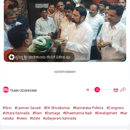
ಪ್ರಸಿದ್ಧ ಶ್ರೀ ಮಾರಿಕಾಂಬಾ ದೇವಿಗೆ ವಿಶೇಷ ಪೂಜೆ ಸಲ್ಲಿಸಿದ ಶಾಸಕ ಲಕ್ಷ್ಮಣ ಸವದಿ
ADVERTISEMENT
ಅ
ಅ
TEAM UDAYAVANI
#Sirsi
#Laxman Savadi
#DK Shivakumar
#Karnataka Politics
#Congress
#Uttara Kannada
#Rain
#Damage
#Bheemanna Naik
#Development
#Kar
nataka
#news
#state
#udayavani kannada