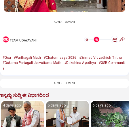
ADVERTISEMENT
ಅ
ಅ
TEAM UDAYAVANI
#Goa
#Parthagali Math
#Chaturmasya 2026
#Srimad Vidyadhish Tirtha
#Gokarna Partagali Jeevottama Math
#Dakshina Ayodhya
#GSB Communit
y
ADVERTISEMENT
ಇನ್ನಷ್ಟು ಸುದ್ದಿ ಈ ವಿಭಾಗದಿಂದ
4 days ago
5 days ago
6 days ago