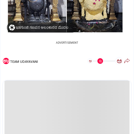
ಇಡಗುಂಜಿ ಗಣಪನ ಅಲಂಕಾರದ ಮೊದಲ ಹಾಗೂ ಬೆಣ್ಣೆ ಅಲಂಕಾರದ ಫೋಟೋ
ADVERTISEMENT
ಅ
ಅ
TEAM UDAYAVANI