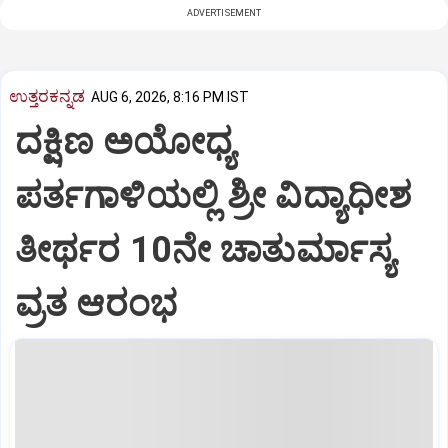
ADVERTISEMENT
ಉತ್ತರಕನ್ನಡ
AUG 6, 2026, 8:16 PM IST
ದಕ್ಷಿಣ ಅಯೋಧ್ಯ
ಪರ್ತಗಾಳಿಯಲ್ಲಿ ಶ್ರೀ ವಿದ್ಯಾಧೀಶ
ತೀರ್ಥರ 10ನೇ ಚಾತುರ್ಮಾಸ್ಯ
ವ್ರತ ಆರಂಭ