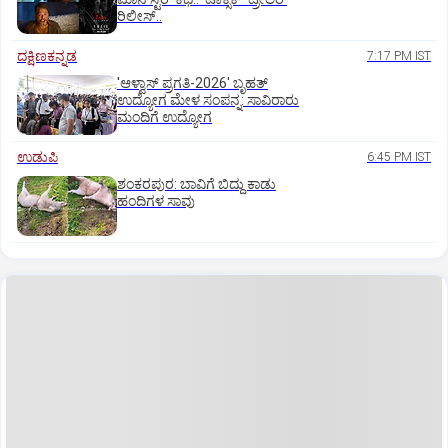
ರಿಲೀಸ್..
ದಕ್ಷಿಣಕನ್ನಡ
7:17 PM IST
'ಆಳ್ವಾಸ್‌ ಪ್ರಗತಿ-2026' ಬೃಹತ್
ಉದ್ಯೋಗ ಮೇಳ ಸಂಪನ್ನ: ಸಾವಿರಾರು
ಮಂದಿಗೆ ಉದ್ಯೋಗ
ಉಡುಪಿ
6:45 PM IST
ಶಂಕರಪುರ: ಬಾವಿಗೆ ಬಿದ್ದು ಕಾಡು
ಹಂದಿಗಳ ಸಾವು