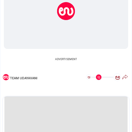
ADVERTISEMENT
ಅ
ಅ
TEAM UDAYAVANI