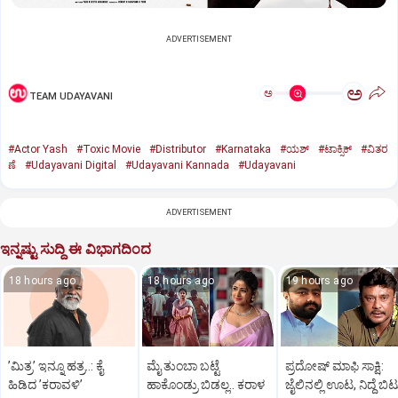
ADVERTISEMENT
ಅ
ಅ
TEAM UDAYAVANI
#Actor Yash
#Toxic Movie
#Distributor
#Karnataka
#ಯಶ್‌
#ಟಾಕ್ಸಿಕ್‌
#ವಿತರ
ಣೆ
#Udayavani Digital
#Udayavani Kannada
#Udayavani
ADVERTISEMENT
ಇನ್ನಷ್ಟು ಸುದ್ದಿ ಈ ವಿಭಾಗದಿಂದ
18 hours ago
18 hours ago
19 hours ago
ʼಮಿತ್ರʼ ಇನ್ನೂ ಹತ್ರ..: ಕೈ
ಮೈ ತುಂಬಾ ಬಟ್ಟೆ
ಪ್ರದೋಷ್‌ ಮಾಫಿ ಸಾಕ್ಷಿ:
ಹಿಡಿದ ʼಕರಾವಳಿʼ
ಹಾಕೊಂಡ್ರು ಬಿಡಲ್ಲ.. ಕರಾಳ
ಜೈಲಿನಲ್ಲಿ ಊಟ, ನಿದ್ದೆ ಬಿಟ್