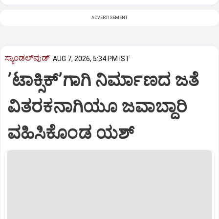
ADVERTISEMENT
ಸ್ಯಾಂಡಲ್‌ವುಡ್‌
AUG 7, 2026, 5:34 PM IST
ʼಟಾಕ್ಸಿಕ್‌ʼಗಾಗಿ ನಿರ್ಮಾಣದ ಜತೆ
ವಿತರಕನಾಗಿಯೂ ಜವಾಬ್ದಾರಿ
ವಹಿಸಿಕೊಂಡ ಯಶ್