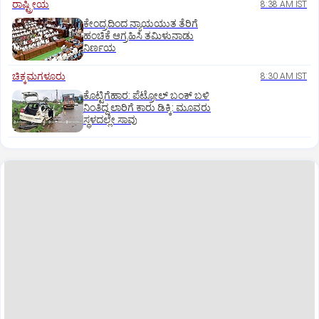
ರಾಷ್ಟ್ರೀಯ
8:38 AM IST
ಕೇಂದ್ರದಿಂದ ನ್ಯಾಯಯುತ ತೆರಿಗೆ
ಹಂಚಿಕೆ ಆಗ್ರಹಿಸಿ ತಮಿಳುನಾಡು
ನಿರ್ಣಯ
ಚಿಕ್ಕಮಗಳೂರು
8:30 AM IST
ಕೊಟ್ಟಿಗೆಹಾರ: ಪೆಟ್ರೋಲ್ ಬಂಕ್ ಬಳಿ
ನಿಂತಿದ್ದ ಲಾರಿಗೆ ಕಾರು ಡಿಕ್ಕಿ: ಮೂವರು
ಸ್ಥಳದಲ್ಲೇ ಸಾವು