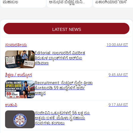
ಮಹಾಬಲ
ಅನುಭವ ಬಿಚ್ಚಿಟ್ಟ ದುನಿಯಾ
ಏಕಾಂಗಿಯಾದ ʼದಾಸʼ
ವಿಜಿ ಪುತ್ರಿ
LATEST NEWS
ಸಂಪಾದಕೀಯ
10:00 AM IST
Editorial: ಸಾಲಗಾರರಿಗೆ ವಿಪರೀತ
ಕಿರುಕುಳ ಬ್ಯಾಂಕ್‌ಗಳಿಗೆ ಆರ್‌ಬಿಐ
ಕಡಿವಾಣ
ಶಿಕ್ಷಣ / ಉದ್ಯೋಗ
9:45 AM IST
Recruitment: ಸೆಂಟ್ರಲ್‌ ರೈಲ್ವೇ-ಕ್ರೀಡಾ
ಕೋಟಾದಡಿ 59 ಹುದ್ದೆಗಳಿಗೆ ಅರ್ಜಿ
ಆಹ್ವಾನ
ಉಡುಪಿ
9:17 AM IST
ಸಂಜೀವಿನಿ ಒಕ್ಕೂಟಗಳಲ್ಲಿ 56 ಲಕ್ಷ ರೂ.
ಅಕ್ರಮ ಬಳಕೆ: ಮಹಿಳಾ ಸ್ವಸಹಾಯ
ಸಂಘಗಳು ಕಂಗಾಲು