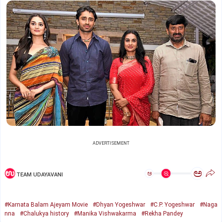
ADVERTISEMENT
ಅ
ಅ
TEAM UDAYAVANI
#Karnata Balam Ajeyam Movie
#Dhyan Yogeshwar
#C.P. Yogeshwar
#Naga
nna
#Chalukya history
#Manika Vishwakarma
#Rekha Pandey