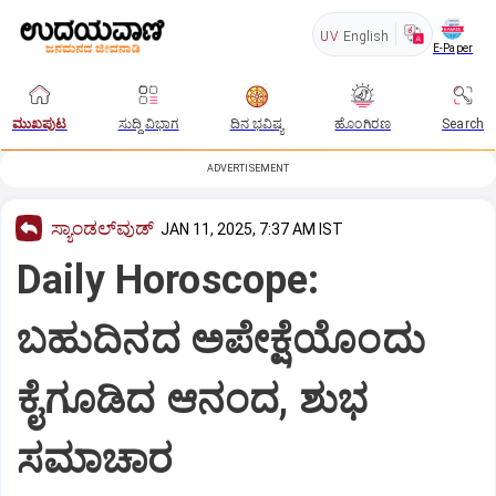
UV
English
E-Paper
ಮುಖಪುಟ
ಸುದ್ದಿ ವಿಭಾಗ
ದಿನ ಭವಿಷ್ಯ
ಹೊಂಗಿರಣ
Search
ADVERTISEMENT
ಸ್ಯಾಂಡಲ್‌ವುಡ್‌
JAN 11, 2025, 7:37 AM IST
Daily Horoscope:
ಬಹುದಿನದ ಅಪೇಕ್ಷೆಯೊಂದು
ಕೈಗೂಡಿದ ಆನಂದ, ಶುಭ
ಸಮಾಚಾರ