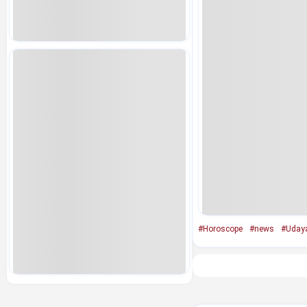
#Horoscope
#news
#Uday