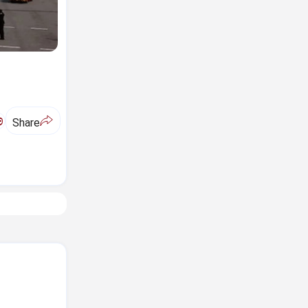
ಅ
Share