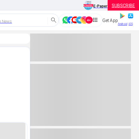
SUBSCRIBE
E-Paper
Get App
h News
Android
iOS