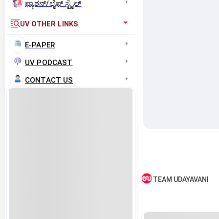
ಫ್ಯಾಶನ್/ಲೈಫ್‌ ಸ್ಟೈಲ್
UV OTHER LINKS
E-PAPER
UV PODCAST
CONTACT US
TEAM UDAYAVANI