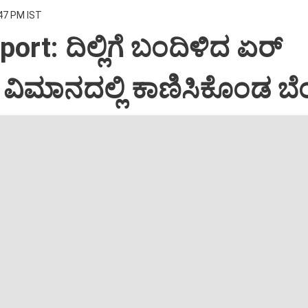
:47 PM IST
port: ದಿಲ್ಲಿಗೆ ಬಂದಿಳಿದ ಏರ್‌
ಿಮಾನದಲ್ಲಿ ಕಾಣಿಸಿಕೊಂಡ ಬೆಂ