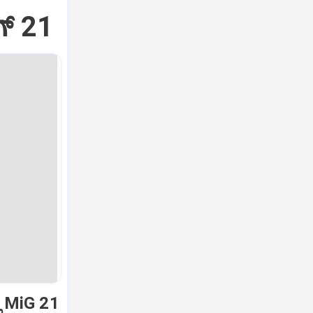
್‌ 21
ಿ MiG 21