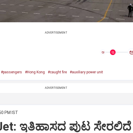
ADVERTISEMENT
ಅ
#passengers
#Hong Kong
#caught fire
#auxiliary power unit
ADVERTISEMENT
:50 PM IST
Jet: ಇತಿಹಾಸದ ಪುಟ ಸೇರಲಿದೆ