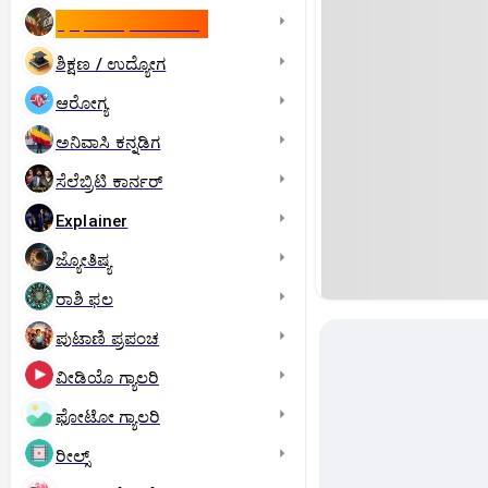
ಇಸ್ರೇಲ್- ಇರಾನ್‌ ಯುದ್ಧ
ಶಿಕ್ಷಣ / ಉದ್ಯೋಗ
ಆರೋಗ್ಯ
ಅನಿವಾಸಿ ಕನ್ನಡಿಗ
ಸೆಲೆಬ್ರಿಟಿ ಕಾರ್ನರ್‌
Explainer
ಜ್ಯೋತಿಷ್ಯ
ರಾಶಿ ಫಲ
ಪುಟಾಣಿ ಪ್ರಪಂಚ
ವೀಡಿಯೊ ಗ್ಯಾಲರಿ
ಫೋಟೋ ಗ್ಯಾಲರಿ
ರೀಲ್ಸ್