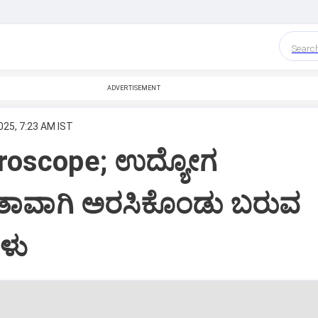
Searc
ADVERTISEMENT
025, 7:23 AM IST
oroscope; ಉದ್ಯೋಗ
 ತಾವಾಗಿ ಅರಸಿಕೊಂಡು ಬರುವ
ಳು