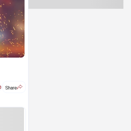
ಅ
Share