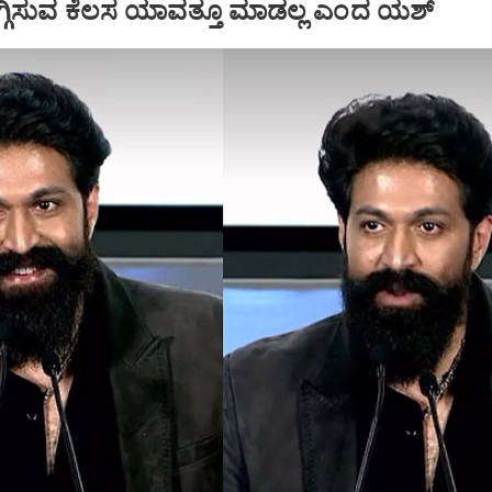
 ತಗ್ಗಿಸುವ ಕೆಲಸ ಯಾವತ್ತೂ ಮಾಡಲ್ಲ ಎಂದ ಯಶ್