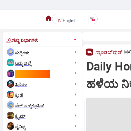
English
UV
ಸುದ್ದಿ ವಿಭಾಗಗಳು
ಸ್ಯಾಂಡಲ್‌ವುಡ್‌
MAY
ಸುದ್ದಿಗಳು
Daily Hor
ನಿಮ್ಮ ಜಿಲ್ಲೆ
ಕಾಮನ್‌ ವೆಲ್ತ್‌ ಗೇಮ್ಸ್‌
ಹಳೆಯ ನಿಕ
ಸಿನೆಮಾ
ಕ್ರೀಡೆ
ವೆಬ್ ಎಕ್ಸ್‌ಕ್ಲೂಸಿವ್
ಕ್ರೈಮ್
ವೈವಿಧ್ಯ