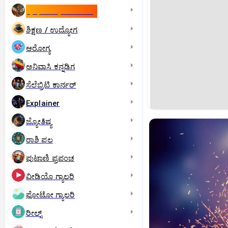
ಇಸ್ರೇಲ್- ಇರಾನ್‌ ಯುದ್ಧ
ಶಿಕ್ಷಣ / ಉದ್ಯೋಗ
ಆರೋಗ್ಯ
ಅನಿವಾಸಿ ಕನ್ನಡಿಗ
ಸೆಲೆಬ್ರಿಟಿ ಕಾರ್ನರ್‌
Explainer
ಜ್ಯೋತಿಷ್ಯ
ರಾಶಿ ಫಲ
ಪುಟಾಣಿ ಪ್ರಪಂಚ
ವೀಡಿಯೊ ಗ್ಯಾಲರಿ
ಫೋಟೋ ಗ್ಯಾಲರಿ
ರೀಲ್ಸ್