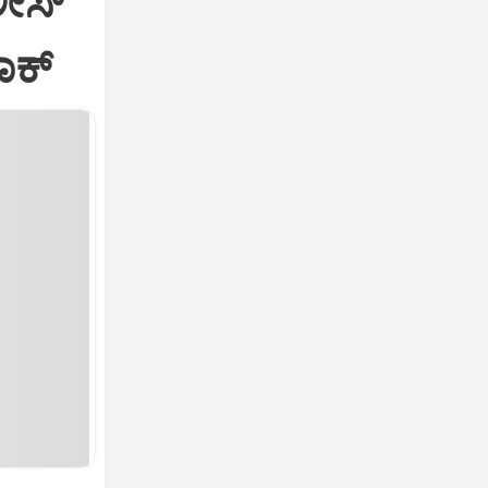
ೀಸ್‌
ಾಕ್