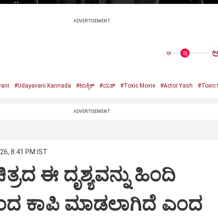
ADVERTISEMENT
ಅ
ani
#Udayavani Kannada
#ಟಾಕ್ಸಿಕ್‌
#ಯಶ್‌
#Toxic Movie
#Actor Yash
#Toxic t
ADVERTISEMENT
26, 8:41 PM IST
 ಚಿತ್ರದ ಈ ದೃಶ್ಯವನ್ನು ಹಿಂದಿ
ಿಂದ ಕಾಪಿ ಮಾಡಲಾಗಿದೆ ಎಂದ