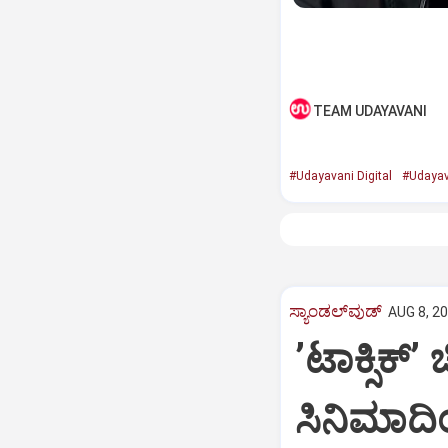
TEAM UDAYAVANI
#Udayavani Digital
#Udayav
ಸ್ಯಾಂಡಲ್‌ವುಡ್‌
AUG 8, 20
ʼಟಾಕ್ಸಿಕ್‌ʼ
ಸಿನಿಮಾದ