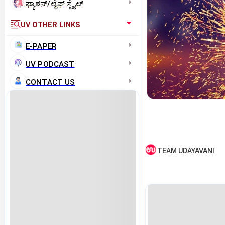
ಫ್ಯಾಶನ್/ಲೈಫ್‌ ಸ್ಟೈಲ್
UV OTHER LINKS
E-PAPER
UV PODCAST
CONTACT US
TEAM UDAYAVANI