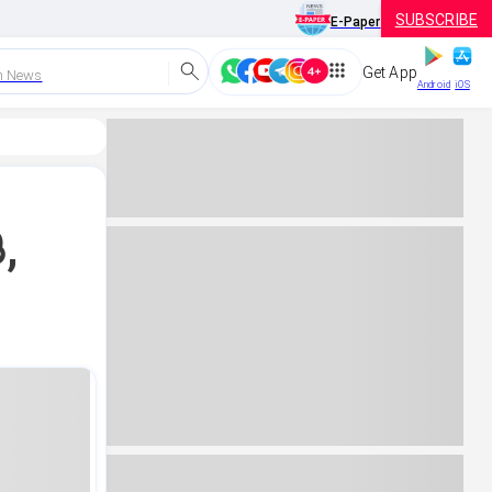
SUBSCRIBE
E-Paper
Get App
h News
Android
iOS
,