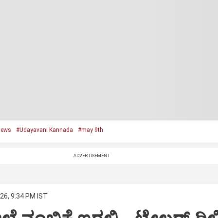
news
#Udayavani Kannada
#may 9th
ADVERTISEMENT
26, 9:34 PM IST