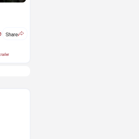
ಅ
Share
railer