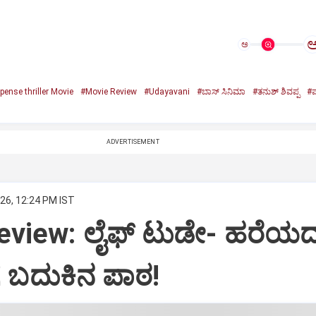
ಅ
ense thriller Movie
#Movie Review
#Udayavani
#ಬಾಸ್‌ ಸಿನಿಮಾ
#ತನುಶ್‌ ಶಿವಪ್ಪ
#ಪ
ADVERTISEMENT
26, 12:24 PM IST
eview: ಲೈಫ್‌ ಟುಡೇ- ಹರೆಯ
 ಬದುಕಿನ ಪಾಠ!