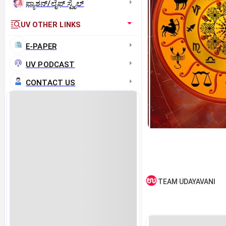
ಫ್ಯಾಶನ್/ಲೈಫ್‌ ಸ್ಟೈಲ್
UV OTHER LINKS
E-PAPER
UV PODCAST
CONTACT US
TEAM UDAYAVANI