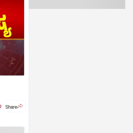
ಅ
Share