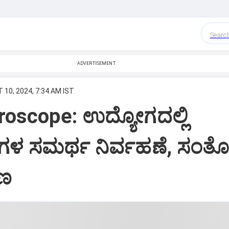
Searc
ADVERTISEMENT
 10, 2024, 7:34 AM IST
roscope: ಉದ್ಯೋಗದಲ್ಲಿ
ರಿಗಳ ಸಮರ್ಥ ನಿರ್ವಹಣೆ, ಸಂ
ಣ