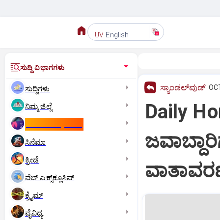
English
UV
ಸುದ್ದಿ ವಿಭಾಗಗಳು
ಸ್ಯಾಂಡಲ್‌ವುಡ್‌
OCT
ಸುದ್ದಿಗಳು
Daily Ho
ನಿಮ್ಮ ಜಿಲ್ಲೆ
ಕಾಮನ್‌ ವೆಲ್ತ್‌ ಗೇಮ್ಸ್‌
ಜವಾಬ್ದಾ
ಸಿನೆಮಾ
ಕ್ರೀಡೆ
ವಾತಾವರ
ವೆಬ್ ಎಕ್ಸ್‌ಕ್ಲೂಸಿವ್
ಕ್ರೈಮ್
ವೈವಿಧ್ಯ