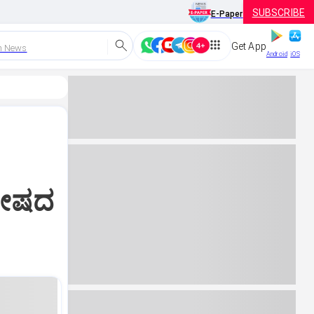
SUBSCRIBE
E-Paper
Get App
h News
Android
iOS
ತೋಷದ