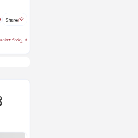
ಅ
Share
ಾಯಲ್‌ ಚೆಂಗಪ್ಪ
#
ದ