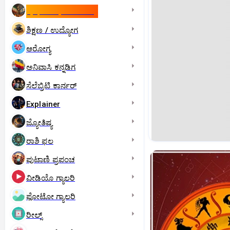
ಇಸ್ರೇಲ್- ಇರಾನ್‌ ಯುದ್ಧ
ಶಿಕ್ಷಣ / ಉದ್ಯೋಗ
ಆರೋಗ್ಯ
ಅನಿವಾಸಿ ಕನ್ನಡಿಗ
ಸೆಲೆಬ್ರಿಟಿ ಕಾರ್ನರ್‌
Explainer
ಜ್ಯೋತಿಷ್ಯ
ರಾಶಿ ಫಲ
ಪುಟಾಣಿ ಪ್ರಪಂಚ
ವೀಡಿಯೊ ಗ್ಯಾಲರಿ
ಫೋಟೋ ಗ್ಯಾಲರಿ
ರೀಲ್ಸ್