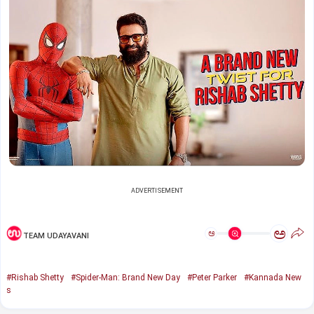
ADVERTISEMENT
ಅ
ಅ
TEAM UDAYAVANI
#Rishab Shetty
#Spider-Man: Brand New Day
#Peter Parker
#Kannada New
s