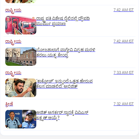
ರಾಷ್ಟ್ರೀಯ
7:42 AM IST
ರಾಷ್ಟ್ರಪತಿ ವಿಶೇಷ ರೈಲಿನಲ್ಲಿ ದ್ರೌಪದಿ
ಮುರ್ಮು ಪ್ರಯಾಣ
ರಾಷ್ಟ್ರೀಯ
7:42 AM IST
ಭೋಜಶಾಲಾಗೆ ವಾಗ್ದೇವಿ ವಿಗ್ರಹ ಮರಳಿ
ತರಲು ಯತ್ನ: ಕೇಂದ್ರ
ರಾಷ್ಟ್ರೀಯ
7:33 AM IST
‘ಕಾಕ್ರೋಚ್’ ಇನ್ಮುಂದೆ ಒತ್ತಡ ಹೇರುವ
ಕೆಲಸ ಮಾಡಲಿದೆ: ಅಭಿಜಿತ್
ಕ್ರೀಡೆ
7:32 AM IST
ಅಜಿತ್‌ ಅಗರ್ಕರ್‌ ಸ್ಥಾನಕ್ಕೆ ವಿವಿಎಸ್‌
ಲಕ್ಷ್ಮಣ್‌ ಆಯ್ಕೆ?