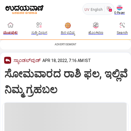
UV
English
E-Paper
ಮುಖಪುಟ
ಸುದ್ದಿ ವಿಭಾಗ
ದಿನ ಭವಿಷ್ಯ
ಹೊಂಗಿರಣ
Search
ADVERTISEMENT
ಸ್ಯಾಂಡಲ್‌ವುಡ್‌
APR 18, 2022, 7:16 AM IST
ಸೋಮವಾರದ ರಾಶಿ ಫಲ, ಇಲ್ಲಿವೆ
ನಿಮ್ಮ ಗ್ರಹಬಲ