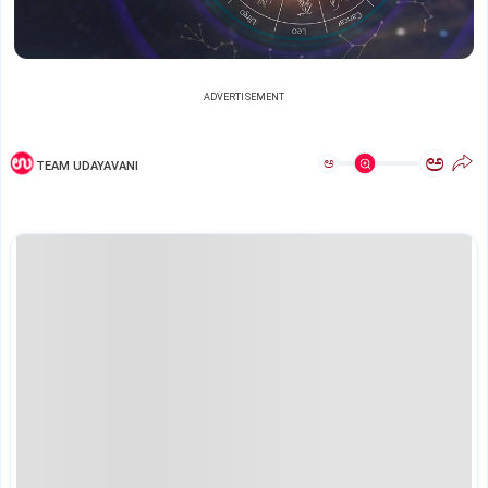
ADVERTISEMENT
ಅ
ಅ
TEAM UDAYAVANI