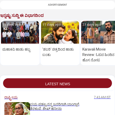
ADVERTISEMENT
ಇನ್ನಷ್ಟು ಸುದ್ದಿ ಈ ವಿಭಾಗದಿಂದ
11 days ago
11 days ago
11 days ago
ಮಹಾಕವಿ ಹಾಡು ಹಬ್ಬ
'ಶಬರಿ' ಚಿತ್ರದಿಂದ ಹಾಡು
Karavali Movie
ಬಂತು
Review: ಓಟದ ಹಿಂದಿನ
ಹೊಸ ನೋಟ
LATEST NEWS
ರಾಷ್ಟ್ರೀಯ
7:43 AM IST
ಭಯ ಪಡಲ್ಲ,ನನ್ನ ಜನರಿಗಾಗಿ ಬಾಂಗ್ಲಾಗೆ
ತೆರಳುವೆ: ಶೇಖ್‌ ಹಸೀನಾ