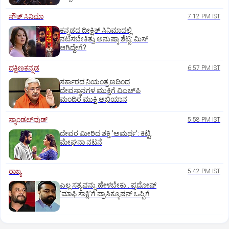
ಸೌತ್‌ ಸಿನಿಮಾ
7:12 PM IST
ಕನ್ನಡದ ದೀಕ್ಷಿತ್‌ ಸಿನಿಮಾದಲ್ಲಿ
ನಟಿಸಬೇಕಿತ್ತು ಅನುಷ್ಕಾ ಶೆಟ್ಟಿ: ಮಿಸ್‌
ಆಗಿದ್ದೇಗೆ?
ದಕ್ಷಿಣಕನ್ನಡ
6:57 PM IST
ಸರ್ಕಾರದ ನಿಯಂತ್ರಣದಿಂದ
ದೇವಸ್ಥಾನಗಳ ಮುಕ್ತಿಗೆ ವಿಎಚ್‌ಪಿ
ಮಂದಿರ ಮುಕ್ತಿ ಅಭಿಯಾನ
ಸ್ಯಾಂಡಲ್‌ವುಡ್‌
5:58 PM IST
ದೇವರ ಮೀರಿದ ಶಕ್ತಿ ʼಅಮರ್ಥʼ: ಕಿಟ್ಟಿ,
ಮೇಘನಾ ನಟನೆ
ರಾಜ್ಯ
5:42 PM IST
ಎಲ್ಲ ಸತ್ಯವನ್ನು ಹೇಳಬೇಕು.. ಪ್ರದೋಷ್‌
ʼಮಾಫಿ ಸಾಕ್ಷಿʼಗೆ ಪ್ರಾಸಿಕ್ಯೂಷನ್ ಒಪ್ಪಿಗೆ