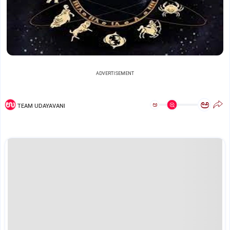
ADVERTISEMENT
ಅ
ಅ
TEAM UDAYAVANI