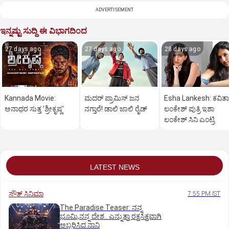
ADVERTISEMENT
ಇನ್ನಷ್ಟು ಸುದ್ದಿ ಈ ವಿಭಾಗದಿಂದ
27 days ago
27 days ago
28 days ago
Kannada Movie:
ಮದರ್‌ ಪ್ರಾಮಿಸ್‌ ಜನ
Esha Lankesh: ಕವಿತಾ
ಅನಾಥರ ಸುತ್ತ ʼಶ್ರೀಕೃಷ್ಣʼ
ನಗ್ತಾರೆ!‌ ಡಾಲಿ ಜಾಲಿ ರೈಡ್
ಲಂಕೇಶ್‌ ಪುತ್ರಿ ಇಶಾ
ಲಂಕೇಶ್‌ ಸಿನಿ ಎಂಟ್ರಿ
LATEST NEWS
ಸೌತ್‌ ಸಿನಿಮಾ
7:55 PM IST
The Paradise Teaser: ನನ್ನ
ಭೂಮಿ,ನನ್ನ ದೇಶ.. ಎನ್ನುತ್ತಾ ರಕ್ತಸಿಕ್ತವಾಗಿ
ಅಬ್ಬರಿಸಿದ ನಾನಿ