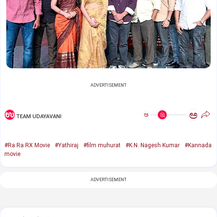
ADVERTISEMENT
ಅ
ಅ
TEAM UDAYAVANI
#Ra Ra RX Movie
#Yathiraj
#film muhurat
#K.N. Nagesh Kumar
#Kannada
movie
ADVERTISEMENT