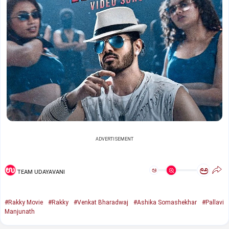
ADVERTISEMENT
ಅ
ಅ
TEAM UDAYAVANI
#Rakky Movie
#Rakky
#Venkat Bharadwaj
#Ashika Somashekhar
#Pallavi
Manjunath