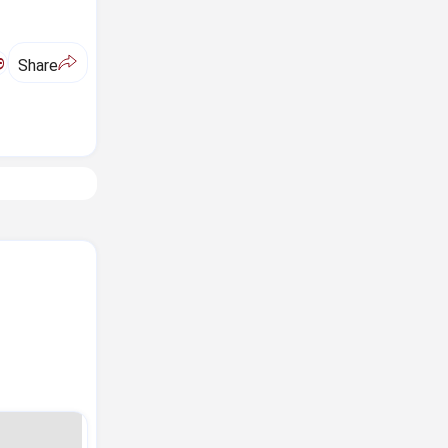
ಅ
Share