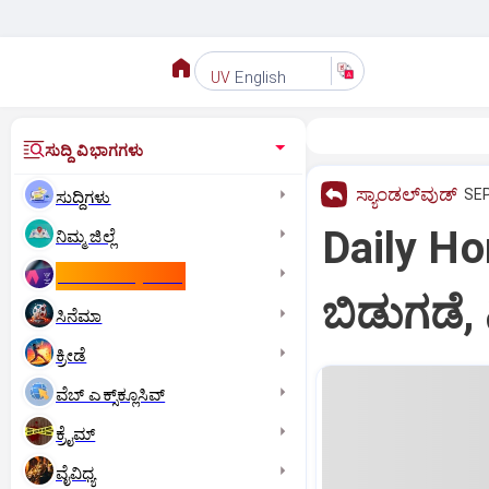
English
UV
ಸುದ್ದಿ ವಿಭಾಗಗಳು
ಸ್ಯಾಂಡಲ್‌ವುಡ್‌
SEP
ಸುದ್ದಿಗಳು
Daily Hor
ನಿಮ್ಮ ಜಿಲ್ಲೆ
ಕಾಮನ್‌ ವೆಲ್ತ್‌ ಗೇಮ್ಸ್‌
ಬಿಡುಗಡೆ, 
ಸಿನೆಮಾ
ಕ್ರೀಡೆ
ವೆಬ್ ಎಕ್ಸ್‌ಕ್ಲೂಸಿವ್
ಕ್ರೈಮ್
ವೈವಿಧ್ಯ