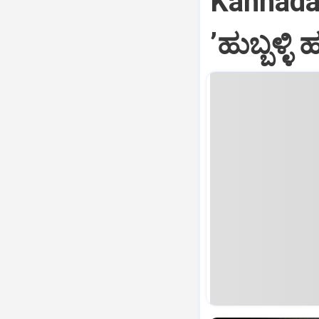
Kannada 
ʼಹುಬ್ಬಳ್ಳಿ