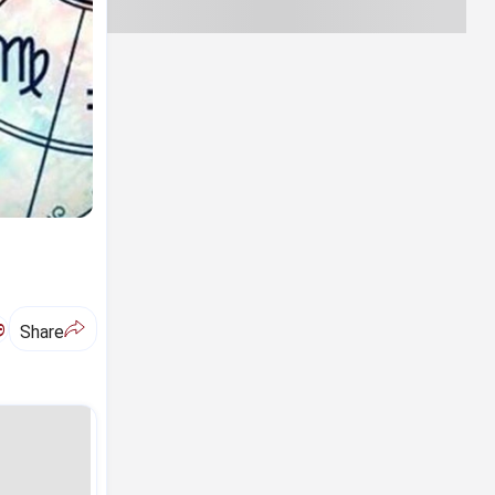
ಅ
Share