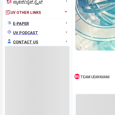
ಫ್ಯಾಶನ್/ಲೈಫ್‌ ಸ್ಟೈಲ್
UV OTHER LINKS
E-PAPER
UV PODCAST
CONTACT US
TEAM UDAYAVANI