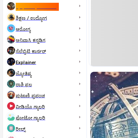
ಇಸ್ರೇಲ್- ಇರಾನ್‌ ಯುದ್ಧ
ಶಿಕ್ಷಣ / ಉದ್ಯೋಗ
ಆರೋಗ್ಯ
ಅನಿವಾಸಿ ಕನ್ನಡಿಗ
ಸೆಲೆಬ್ರಿಟಿ ಕಾರ್ನರ್‌
Explainer
ಜ್ಯೋತಿಷ್ಯ
ರಾಶಿ ಫಲ
ಪುಟಾಣಿ ಪ್ರಪಂಚ
ವೀಡಿಯೊ ಗ್ಯಾಲರಿ
ಫೋಟೋ ಗ್ಯಾಲರಿ
ರೀಲ್ಸ್