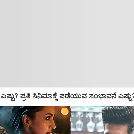
ಎಷ್ಟು? ಪ್ರತಿ ಸಿನಿಮಾಕ್ಕೆ ಪಡೆಯುವ ಸಂಭಾವನೆ ಎಷ್ಟು