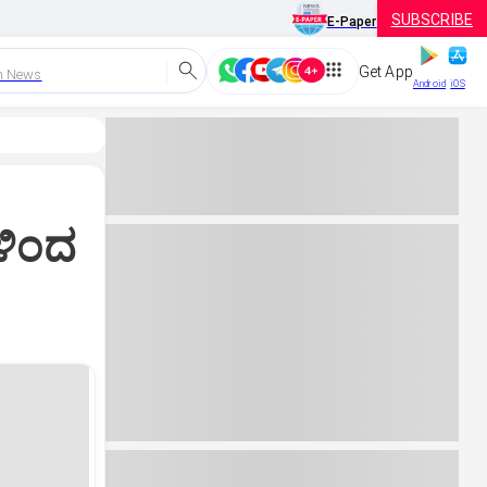
SUBSCRIBE
E-Paper
Get App
h News
Android
iOS
ಗಳಿಂದ