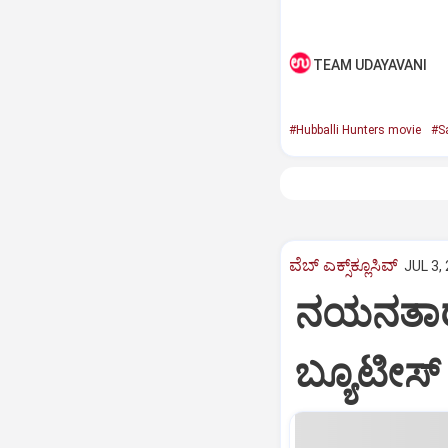
TEAM UDAYAVANI
#Hubballi Hunters movie
#S
ವೆಬ್ ಎಕ್ಸ್‌ಕ್ಲೂಸಿವ್
JUL 3,
ನಯನತಾರಾ 
ಬ್ಯೂಟೀಸ್‌