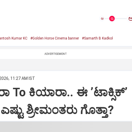
ಅ
antosh Kumar KC
#Golden Horse Cinema banner
#Samarth B Kadkol
ADVERTISEMENT
 2026, 11:27 AM IST
To ಕಿಯಾರಾ.. ಈ ʼಟಾಕ್ಸಿಕ್‌ʼ
 ಎಷ್ಟು ಶ್ರೀಮಂತರು ಗೊತ್ತಾ?