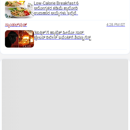
Low-Calorie Breakfast:6
ಆರೋಗ್ಯಕರ ಕಡಿಮೆ ಕ್ಯಾಲೋರಿ
ಉಪಾಹಾರ ಆಯ್ಕೆಗಳು ಇಲ್ಲಿವೆ..
ಸ್ಯಾಂಡಲ್‌ವುಡ್‌
4:28 PM IST
ʼಟಾಕ್ಸಿಕ್‌ʼಗೆ ಹ್ಯಾಟ್ರಿಕ್‌ ಹೀರೋ ಸಾಥ್:‌
ಟ್ರೇಲರ್‌ ರಿಲೀಸ್‌ ಇವೆಂಟ್‌ಗೆ ಶಿವಣ್ಣ ಗೆಸ್ಟ್