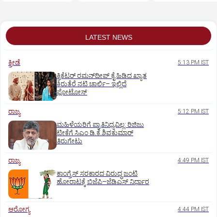
ಅದ್ಧೂರಿ ಸಿನಿಮಾ
LATEST NEWS
ಕ್ರೀಡೆ
5:13 PM IST
ಕ್ರಿಕೆಟರ್‌ ರಮನ್‌ದೀಪ್‌ ಕೈ ಹಿಡಿದ ಖ್ಯಾತ
ಕಿರುತೆರೆ ನಟಿ ಚಾರ್ಲಿ– ಇಲ್ಲಿದೆ
ಫೋಟೋಸ್
ರಾಜ್ಯ
5:12 PM IST
ಮಹಿಳೆಯರಿಗೆ ಪ್ರಾತಿನಿಧ್ಯವಿಲ್ಲ: ರಿಜಿಜು
ಟೀಕೆಗೆ ಸಿಎಂ ಡಿ.ಕೆ.ಶಿವಕುಮಾರ್
ತಿರುಗೇಟು
ರಾಜ್ಯ
4:49 PM IST
ಕಾಂಗ್ರೆಸ್‌ ಸರಕಾರದ ವಿರುದ್ಧ ಜಂಟಿ
ಹೋರಾಟಕ್ಕೆ ಬಿಜೆಪಿ–ಜೆಡಿಎಸ್‌ ನಿರ್ಧಾರ
ಆರೋಗ್ಯ
4:44 PM IST