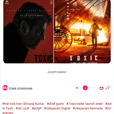
ADVERTISEMENT
ಅ
ಅ
TEAM UDAYAVANI
#Hat trick hero Shivaraj Kumar
#chief guest
#Toxic trailer launch event
#Act
or Yash
#ನಟ ಯಶ್‌
#ಟಾಕ್ಸಿಕ್‌
#Udayavani Digital
#Udayavani Kannada
#Ud
ayavani