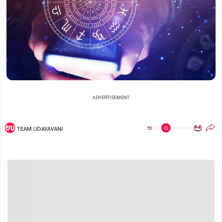
ADVERTISEMENT
ಅ
ಅ
TEAM UDAYAVANI