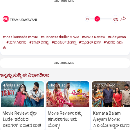
ADVERTISEMENT
ಅ
ಅ
TEAM UDAYAVANI
#boss kannada movie
#suspense thriller Movie
#Movie Review
#Udayavan
i
#ಬಾಸ್‌ ಸಿನಿಮಾ
#ತನುಶ್‌ ಶಿವಪ್ಪ
#ಪಾಯಲ್‌ ಚೆಂಗಪ್ಪ
#ಸ್ಯಾಂಡಲ್‌ ವುಡ್‌
#ಸಿನಿಮಾ ವಿಮ
ರ್ಶೆ
ADVERTISEMENT
ಇನ್ನಷ್ಟು ಸುದ್ದಿ ಈ ವಿಭಾಗದಿಂದ
4 hours ago
5 hours ago
23 hours ago
Movie Review: ಲೈಫ್‌
Movie Review: ನಕ್ಕು
Karnata Balam
ಟುಡೇ- ಹರೆಯದ
ಹಗುರವಾಗಲು ಇದು
Ajeyam Movie:
ಜೀವಗಳಿಗೆ ಬದುಕಿನ ಪಾಠ!
ಯೋಗ್ಯ!
ಸಿ.ಪಿ.ಯೋಗೀಶ್ವರ್‌ ಮಗನ