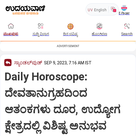
UV
English
E-Paper
ಮುಖಪುಟ
ಸುದ್ದಿ ವಿಭಾಗ
ದಿನ ಭವಿಷ್ಯ
ಹೊಂಗಿರಣ
Search
ADVERTISEMENT
ಸ್ಯಾಂಡಲ್‌ವುಡ್‌
SEP 9, 2023, 7:16 AM IST
Daily Horoscope:
ದೇವತಾನುಗ್ರಹದಿಂದ
ಆತಂಕಗಳು ದೂರ, ಉದ್ಯೋಗ
ಕ್ಷೇತ್ರದಲ್ಲಿ ವಿಶಿಷ್ಟ ಅನುಭವ