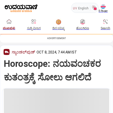
UV
English
E-Paper
ಮುಖಪುಟ
ಸುದ್ದಿ ವಿಭಾಗ
ದಿನ ಭವಿಷ್ಯ
ಹೊಂಗಿರಣ
Search
ADVERTISEMENT
ಸ್ಯಾಂಡಲ್‌ವುಡ್‌
OCT 8, 2024, 7:44 AM IST
Horoscope: ನಯವಂಚಕರ
ಕುತಂತ್ರಕ್ಕೆ ಸೋಲು ಆಗಲಿದೆ