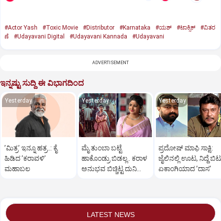
#Actor Yash
#Toxic Movie
#Distributor
#Karnataka
#ಯಶ್‌
#ಟಾಕ್ಸಿಕ್‌
#ವಿತರ
ಣೆ
#Udayavani Digital
#Udayavani Kannada
#Udayavani
ADVERTISEMENT
ಇನ್ನಷ್ಟು ಸುದ್ದಿ ಈ ವಿಭಾಗದಿಂದ
Yesterday
Yesterday
Yesterday
ʼಮಿತ್ರʼ ಇನ್ನೂ ಹತ್ರ..: ಕೈ
ಮೈ ತುಂಬಾ ಬಟ್ಟೆ
ಪ್ರದೋಷ್‌ ಮಾಫಿ ಸಾಕ್ಷಿ:
ಹಿಡಿದ ʼಕರಾವಳಿʼ
ಹಾಕೊಂಡ್ರು ಬಿಡಲ್ಲ.. ಕರಾಳ
ಜೈಲಿನಲ್ಲಿ ಊಟ, ನಿದ್ದೆ ಬಿಟ್
ಮಹಾಬಲ
ಅನುಭವ ಬಿಚ್ಚಿಟ್ಟ ದುನಿಯಾ
ಏಕಾಂಗಿಯಾದ ʼದಾಸʼ
ವಿಜಿ ಪುತ್ರಿ
LATEST NEWS