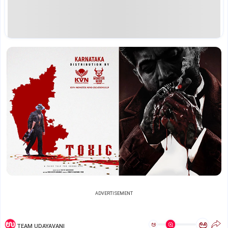
ADVERTISEMENT
ಅ
ಅ
TEAM UDAYAVANI