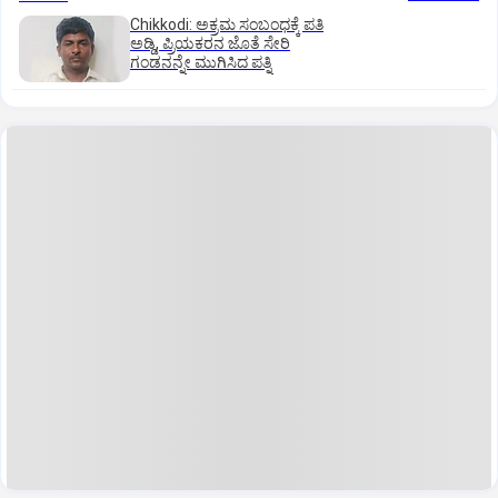
Chikkodi: ಅಕ್ರಮ ಸಂಬಂಧಕ್ಕೆ ಪತಿ
ಅಡ್ಡಿ, ಪ್ರಿಯಕರನ ಜೊತೆ ಸೇರಿ
ಗಂಡನನ್ನೇ ಮುಗಿಸಿದ ಪತ್ನಿ