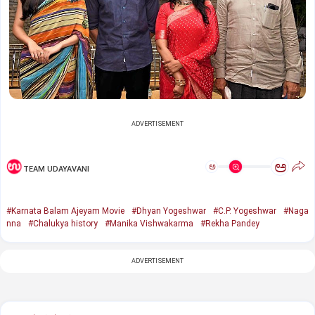
ADVERTISEMENT
ಅ
ಅ
TEAM UDAYAVANI
#Karnata Balam Ajeyam Movie
#Dhyan Yogeshwar
#C.P. Yogeshwar
#Naga
nna
#Chalukya history
#Manika Vishwakarma
#Rekha Pandey
ADVERTISEMENT