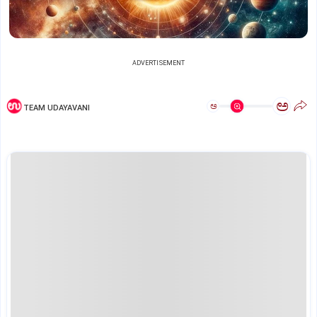
ADVERTISEMENT
ಅ
ಅ
TEAM UDAYAVANI