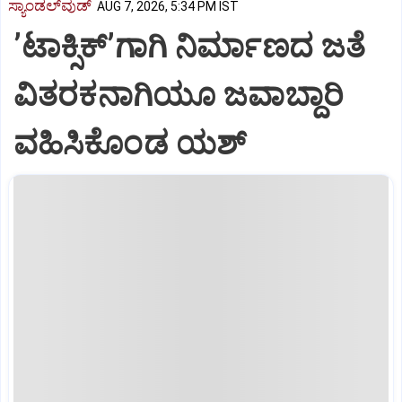
ಸ್ಯಾಂಡಲ್‌ವುಡ್‌
AUG 7, 2026, 5:34 PM IST
ʼಟಾಕ್ಸಿಕ್‌ʼಗಾಗಿ ನಿರ್ಮಾಣದ ಜತೆ
ವಿತರಕನಾಗಿಯೂ ಜವಾಬ್ದಾರಿ
ವಹಿಸಿಕೊಂಡ ಯಶ್