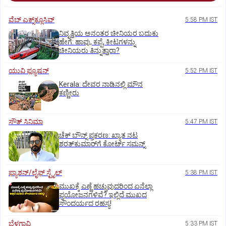
ವೆಬ್ ಎಕ್ಸ್‌ಕ್ಲೂಸಿವ್
5:58 PM IST
ನಿವೃತ್ತಿಯ ಅನಂತರ ಚೀನಿಯರ ಬದುಕು
ಹೇಗೆ: ಹಾವು, ಕಪ್ಪೆ, ಕೀಟಗಳನ್ನು
ಚೀನಿಯರು ತಿನ್ನುತ್ತಾರಾ?
ಯುವಿ ಫ್ಯೂಷನ್
5:52 PM IST
Kerala: ದೇವರ ನಾಡಿನಲ್ಲಿ ಮೌನ
ಕಣ್ಣೀರು
ಸೌತ್‌ ಸಿನಿಮಾ
5:47 PM IST
ಚೆಕ್ ಬೌನ್ಸ್ ಪ್ರಕರಣ: ಖ್ಯಾತ ನಟ
ಶರತ್‌ಕುಮಾರ್‌ಗೆ ಕೋರ್ಟ್ ಸಮನ್ಸ್
ಫ್ಯಾಶನ್/ಲೈಫ್‌ ಸ್ಟೈಲ್
5:38 PM IST
ಮುಖಕ್ಕೆ ಎಣ್ಣೆ ಹಚ್ಚುವುದರಿಂದ ಏನೆಲ್ಲಾ
ಪ್ರಯೋಜನಗಳಿವೆ? ಇಲ್ಲಿದೆ ಮುಖದ
ಸೌಂದರ್ಯದ ರಹಸ್ಯ!
ಬೆಳಗಾವಿ
5:33 PM IST