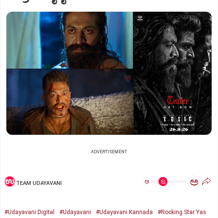
ADVERTISEMENT
ಅ
ಅ
TEAM UDAYAVANI
#Udayavani Digital
#Udayavani
#Udayavani Kannada
#Rocking Star Yas