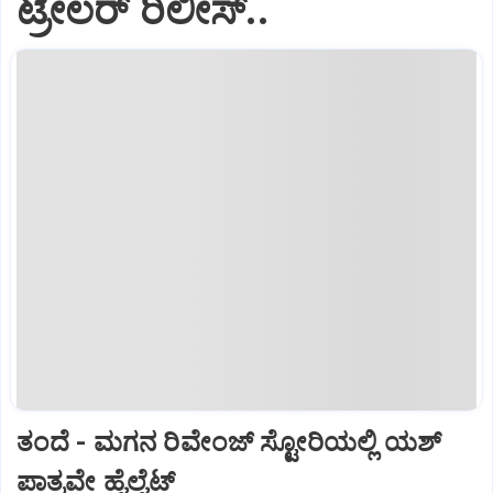
ಟ್ರೇಲರ್‌ ರಿಲೀಸ್..
ತಂದೆ - ಮಗನ ರಿವೇಂಜ್‌ ಸ್ಟೋರಿಯಲ್ಲಿ ಯಶ್‌
ಪಾತ್ರವೇ ಹೈಲೈಟ್