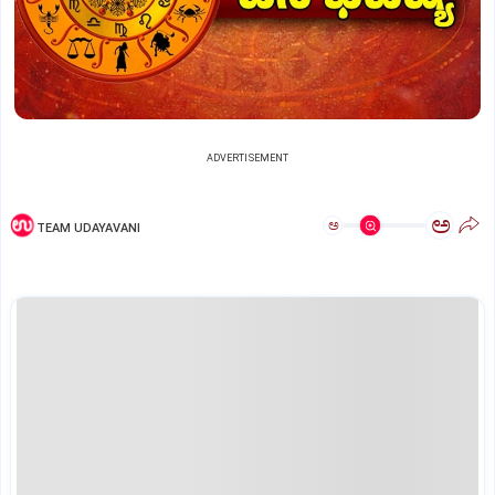
ADVERTISEMENT
ಅ
ಅ
TEAM UDAYAVANI