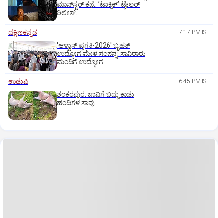
ಮಾನ್‌ಸ್ಟರ್‌ ಕಥೆ.. ʼಟಾಕ್ಸಿಕ್‌ʼ ಟ್ರೇಲರ್‌
ರಿಲೀಸ್..
ದಕ್ಷಿಣಕನ್ನಡ
7:17 PM IST
'ಆಳ್ವಾಸ್‌ ಪ್ರಗತಿ-2026' ಬೃಹತ್
ಉದ್ಯೋಗ ಮೇಳ ಸಂಪನ್ನ: ಸಾವಿರಾರು
ಮಂದಿಗೆ ಉದ್ಯೋಗ
ಉಡುಪಿ
6:45 PM IST
ಶಂಕರಪುರ: ಬಾವಿಗೆ ಬಿದ್ದು ಕಾಡು
ಹಂದಿಗಳ ಸಾವು