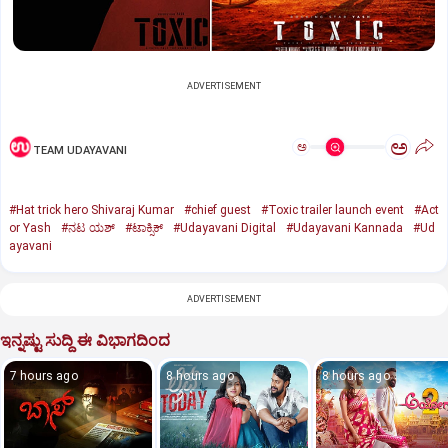
ADVERTISEMENT
ಅ
ಅ
TEAM UDAYAVANI
#Hat trick hero Shivaraj Kumar
#chief guest
#Toxic trailer launch event
#Act
or Yash
#ನಟ ಯಶ್‌
#ಟಾಕ್ಸಿಕ್‌
#Udayavani Digital
#Udayavani Kannada
#Ud
ayavani
ADVERTISEMENT
ಇನ್ನಷ್ಟು ಸುದ್ದಿ ಈ ವಿಭಾಗದಿಂದ
7 hours ago
8 hours ago
8 hours ago