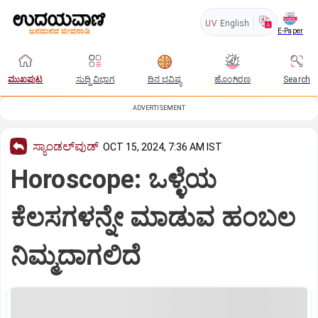
UV
English
E-Paper
ಮುಖಪುಟ
ಸುದ್ದಿ ವಿಭಾಗ
ದಿನ ಭವಿಷ್ಯ
ಹೊಂಗಿರಣ
Search
ADVERTISEMENT
ಸ್ಯಾಂಡಲ್‌ವುಡ್‌
OCT 15, 2024, 7:36 AM IST
Horoscope: ಒಳ್ಳೆಯ
ಕೆಲಸಗಳನ್ನೇ ಮಾಡುವ ಹಂಬಲ
ನಿಮ್ಮದಾಗಲಿದೆ