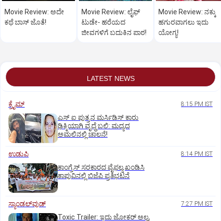
Movie Review: ಅದೇ
Movie Review: ಲೈಫ್‌
Movie Review: ನಕ್ಕು
ಕಥೆ ಬಾಸ್‌ ಜೊತೆ!
ಟುಡೇ- ಹರೆಯದ
ಹಗುರವಾಗಲು ಇದು
ಜೀವಗಳಿಗೆ ಬದುಕಿನ ಪಾಠ!
ಯೋಗ್ಯ!
LATEST NEWS
ಕ್ರೈಮ್
8:15 PM IST
ಎಸ್ ಐ ಪುತ್ರನ ಮರ್ಸಿಡಿಸ್‌ ಕಾರು
ಢಿಕ್ಕಿಯಾಗಿ ವೃದ್ಧೆ ಬಲಿ: ಮದ್ಯದ
ಅಮಲಿನಲ್ಲಿ ಚಾಲನೆ!
ಉಡುಪಿ
8:14 PM IST
ಕಾಂಗ್ರೆಸ್ ಸರಕಾರದ ವೈಫಲ್ಯ ಖಂಡಿಸಿ
ಕಾಪುವಿನಲ್ಲಿ ಬಿಜೆಪಿ ಪ್ರತಿಭಟನೆ
ಸ್ಯಾಂಡಲ್‌ವುಡ್‌
7:27 PM IST
Toxic Trailer: ಇದು ಜೋಕರ್‌ ಅಲ್ಲ,