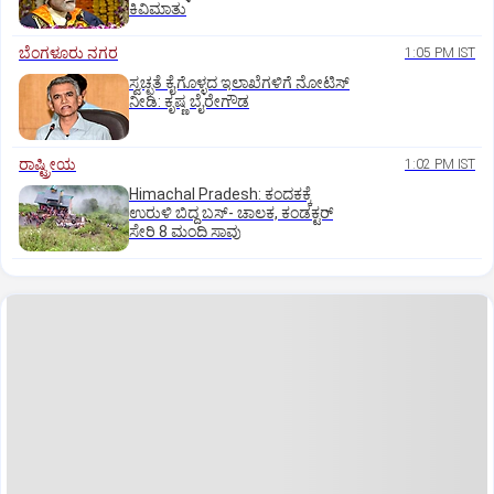
ಕಿವಿಮಾತು
ಬೆಂಗಳೂರು ನಗರ
1:05 PM IST
ಸ್ವಚ್ಛತೆ ಕೈಗೊಳ್ಳದ ಇಲಾಖೆಗಳಿಗೆ ನೋಟಿಸ್‌
ನೀಡಿ: ಕೃಷ್ಣ ಬೈರೇಗೌಡ
ರಾಷ್ಟ್ರೀಯ
1:02 PM IST
Himachal Pradesh: ಕಂದಕಕ್ಕೆ
ಉರುಳಿ ಬಿದ್ದ ಬಸ್-‌ ಚಾಲಕ, ಕಂಡಕ್ಟರ್‌
ಸೇರಿ 8 ಮಂದಿ ಸಾವು