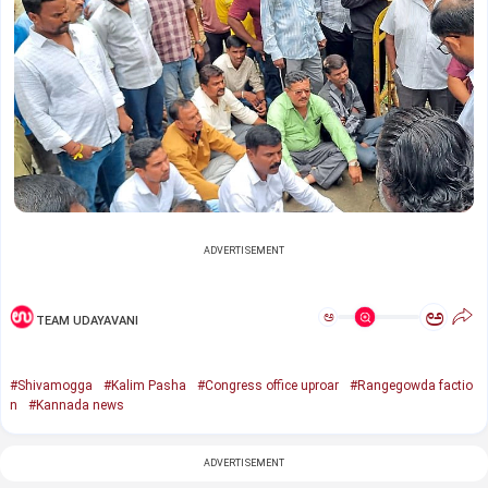
ADVERTISEMENT
ಅ
ಅ
TEAM UDAYAVANI
#Shivamogga
#Kalim Pasha
#Congress office uproar
#Rangegowda factio
n
#Kannada news
ADVERTISEMENT