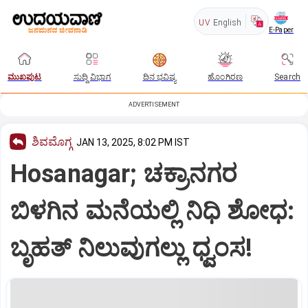
UV
English
E-Paper
ಮುಖಪುಟ
ಸುದ್ದಿ ವಿಭಾಗ
ದಿನ ಭವಿಷ್ಯ
ಹೊಂಗಿರಣ
Search
ADVERTISEMENT
ಶಿವಮೊಗ್ಗ
JAN 13, 2025, 8:02 PM IST
Hosanagar; ಚಕ್ರಾನಗರ
ಬಿಳಗಿನ ಮನೆಯಲ್ಲಿ ನಿಧಿ ಶೋಧ:
ಬೃಹತ್ ನಿಲುವುಗಲ್ಲು ಧ್ವಂಸ!