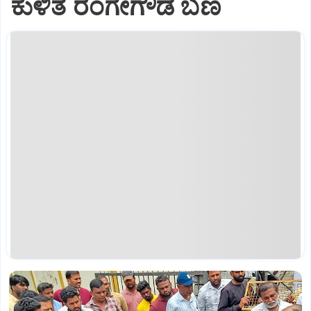
ಕುಳಿತ ರಂಗೇಗೌಡ ಬಣ