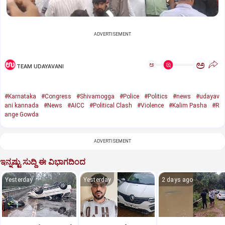
ADVERTISEMENT
ಅ
ಅ
TEAM UDAYAVANI
#Karnataka
#Congress
#Shivamogga
#Police
#Politics
#news
#udayav
ani kannada
#News
#AICC
#Political Clash
#Violence
#Kalim Pasha
#R
ange Gowda
ADVERTISEMENT
ಇನ್ನಷ್ಟು ಸುದ್ದಿ ಈ ವಿಭಾಗದಿಂದ
Yesterday
Yesterday
2 days ago