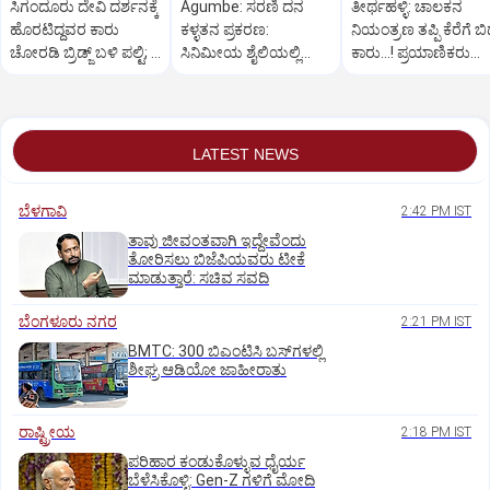
ಸಿಗಂದೂರು ದೇವಿ ದರ್ಶನಕ್ಕೆ
Agumbe: ಸರಣಿ ದನ
ತೀರ್ಥಹಳ್ಳಿ: ಚಾಲಕನ
ಹೊರಟಿದ್ದವರ ಕಾರು
ಕಳ್ಳತನ ಪ್ರಕರಣ:
ನಿಯಂತ್ರಣ ತಪ್ಪಿ ಕೆರೆಗೆ ಬಿದ
ಚೋರಡಿ ಬ್ರಿಡ್ಜ್ ಬಳಿ ಪಲ್ಟಿ; 6
ಸಿನಿಮೀಯ ಶೈಲಿಯಲ್ಲಿ
ಕಾರು...! ಪ್ರಯಾಣಿಕರು
ಮಂದಿಗೆ ಗಾಯ
ಆರೋಪಿಯನ್ನು ಬಂಧಿಸಿದ
ಪಾರು
ಪೊಲೀಸರು
LATEST NEWS
ಬೆಳಗಾವಿ
2:42 PM IST
ತಾವು ಜೀವಂತವಾಗಿ ಇದ್ದೇವೆಂದು
ತೋರಿಸಲು ಬಿಜೆಪಿಯವರು ಟೀಕೆ
ಮಾಡುತ್ತಾರೆ: ಸಚಿವ ಸವದಿ
ಬೆಂಗಳೂರು ನಗರ
2:21 PM IST
BMTC: 300 ಬಿಎಂಟಿಸಿ ಬಸ್‌ಗಳಲ್ಲಿ
ಶೀಘ್ರ ಆಡಿಯೋ ಜಾಹೀರಾತು
ರಾಷ್ಟ್ರೀಯ
2:18 PM IST
ಪರಿಹಾರ ಕಂಡುಕೊಳ್ಳುವ ಧೈರ್ಯ
ಬೆಳೆಸಿಕೊಳ್ಳಿ: Gen-Z ಗಳಿಗೆ ಮೋದಿ