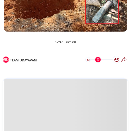
ADVERTISEMENT
ಅ
ಅ
TEAM UDAYAVANI