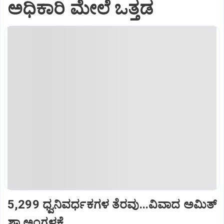
ಅಧಿಕಾರಿ ಮೇಲೆ ಒತ್ತಡ
5,299 ಧ್ವನಿವರ್ಧಕಗಳ ತೆರವು...ವಿವಾದ ಅಮಿತ್
ಶಾ ಅಂಗಳಕ್ಕೆ