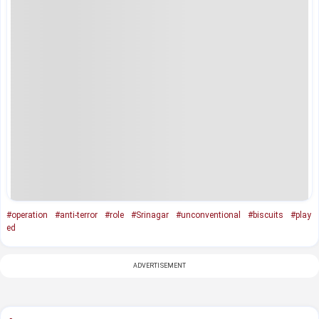
#operation
#anti-terror
#role
#Srinagar
#unconventional
#biscuits
#play
ed
ADVERTISEMENT