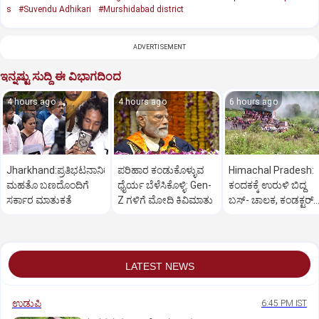
s
#Suvendu Adhikari
#Murshidabad district
ADVERTISEMENT
ಇನ್ನಷ್ಟು ಸುದ್ದಿ ಈ ವಿಭಾಗದಿಂದ
4 hours ago
4 hours ago
6 hours ago
Jharkhand:ಪ್ರತಿಭಟನಾನಿರತ
ಪರಿಹಾರ ಕಂಡುಕೊಳ್ಳುವ
Himachal Pradesh:
ಮಹತೊ ಬಣದೊಂದಿಗೆ
ಧೈರ್ಯ ಬೆಳೆಸಿಕೊಳ್ಳಿ: Gen-
ಕಂದಕಕ್ಕೆ ಉರುಳಿ ಬಿದ್ದ
ಸರ್ಕಾರ ಮಾತುಕತೆ
Z ಗಳಿಗೆ ಮೋದಿ ಕಿವಿಮಾತು
ಬಸ್-‌ ಚಾಲಕ, ಕಂಡಕ್ಟರ್‌
ಸೇರಿ 8 ಮಂದಿ ಸಾವು
LATEST NEWS
ಉಡುಪಿ
6:45 PM IST