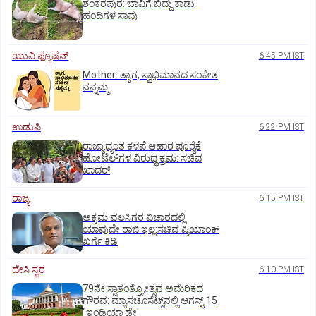
ಶಂಕರಪುರ: ಬಾವಿಗೆ ಬಿದ್ದು ಕಾಡು
ಹಂದಿಗಳ ಸಾವು
ಯುವಿ ಫ್ಯೂಷನ್
6:45 PM IST
Mother: ತ್ಯಾಗ, ಸ್ವಾಭಿಮಾನದ ಸಂಕೇತ
ನನ್ನಮ್ಮ
ಉಡುಪಿ
6:22 PM IST
ರಾಜ್ಯಾದ್ಯಂತ ಕಳಪೆ ಆಹಾರ ಪೂರೈಕೆ
ಹೋಟೆಲ್‌ಗಳ ವಿರುದ್ಧ ಕ್ರಮ: ಸಚಿವ
ಖಾದರ್
ರಾಜ್ಯ
6:15 PM IST
ಅಕ್ರಮ ವಲಸಿಗರ ವಿಚಾರದಲ್ಲಿ
ಯಾವುದೇ ರಾಜಿ ಇಲ್ಲ:ಸಚಿವ ಪ್ರಿಯಾಂಕ್
ಖರ್ಗೆ ಕಿಡಿ
ದೇಸಿ ಸ್ವರ
6:10 PM IST
79ನೇ ಸ್ವಾತಂತ್ರ್ಯೋತ್ಸವ ಅಮೆರಿಕದ
ಗೌರವ: ಮ್ಯಾಸಚೂಸೆಟ್ಸ್‌ನಲ್ಲಿ ಆಗಸ್ಟ್‌ 15
"ಇಂಡಿಯಾ ಡೇ'