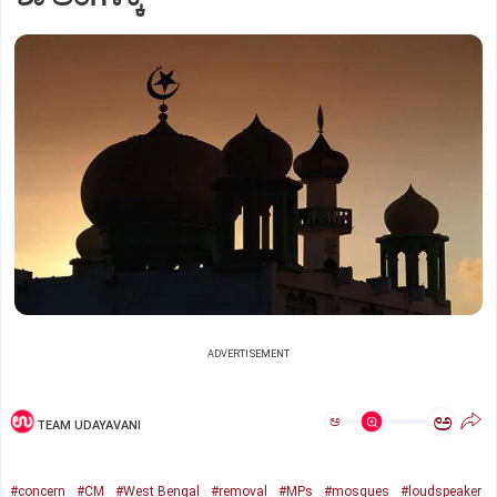
ADVERTISEMENT
ಅ
ಅ
TEAM UDAYAVANI
#concern
#CM
#West Bengal
#removal
#MPs
#mosques
#loudspeaker