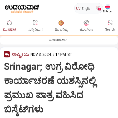
UV
English
E-Paper
ಮುಖಪುಟ
ಸುದ್ದಿ ವಿಭಾಗ
ದಿನ ಭವಿಷ್ಯ
ಹೊಂಗಿರಣ
Search
ADVERTISEMENT
ರಾಷ್ಟ್ರೀಯ
NOV 3, 2024, 5:14 PM IST
Srinagar; ಉಗ್ರ ವಿರೋಧಿ
ಕಾರ್ಯಾಚರಣೆ ಯಶಸ್ಸಿನಲ್ಲಿ
ಪ್ರಮುಖ ಪಾತ್ರ ವಹಿಸಿದ
ಬಿಸ್ಕೆಟ್‌ಗಳು