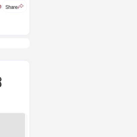
ಅ
Share
ನ