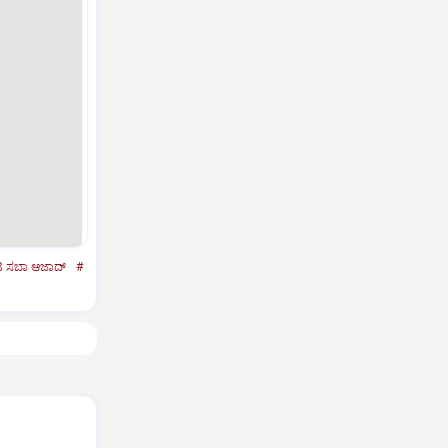
ಿ ಸಬಾ ಆಜಾದ್‌
#