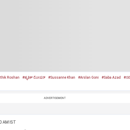
ithik Roshan
#ಹೃತಿಕ್‌ ರೋಷನ್‌
#Sussanne Khan
#Arslan Goni
#Saba Azad
#ನಟ
ADVERTISEMENT
50 AM IST