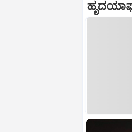
ಹೃದಯಾಘಾತ