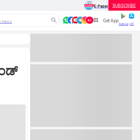
SUBSCRIBE
E-Paper
Get App
h News
Android
iOS
ಂಡ್‌