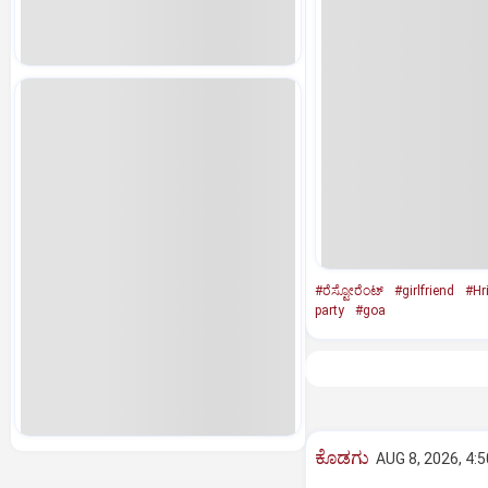
#ರೆಸ್ಟೋರೆಂಟ್‌
#girlfriend
#Hr
party
#goa
ಕೊಡಗು
AUG 8, 2026, 4: