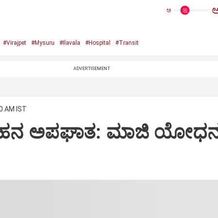
ಅ
#Virajpet
#Mysuru
#Ilavala
#Hospital
#Transit
ADVERTISEMENT
00 AM IST
ರ ವಾಹನ ಅಪಘಾತ: ಮಾಜಿ ಯೋಧ