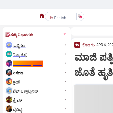
English
UV
ಸುದ್ದಿ ವಿಭಾಗಗಳು
ಕೊಡಗು
APR 6, 202
ಸುದ್ದಿಗಳು
ಮಾಜಿ ಪತ್ನಿ
ನಿಮ್ಮ ಜಿಲ್ಲೆ
ಕಾಮನ್‌ ವೆಲ್ತ್‌ ಗೇಮ್ಸ್‌
ಜೊತೆ ಹೃತಿ
ಸಿನೆಮಾ
ಕ್ರೀಡೆ
ವೆಬ್ ಎಕ್ಸ್‌ಕ್ಲೂಸಿವ್
ಕ್ರೈಮ್
ವೈವಿಧ್ಯ