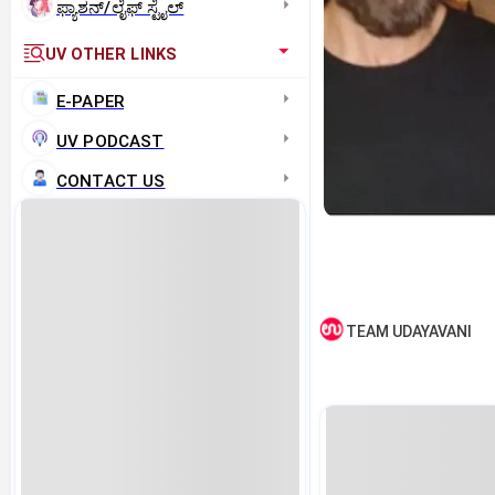
ಫ್ಯಾಶನ್/ಲೈಫ್‌ ಸ್ಟೈಲ್
UV OTHER LINKS
E-PAPER
UV PODCAST
CONTACT US
TEAM UDAYAVANI