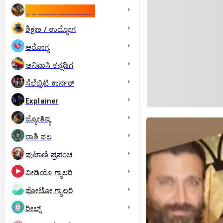
ಇಸ್ರೇಲ್- ಇರಾನ್‌ ಯುದ್ಧ
ಶಿಕ್ಷಣ / ಉದ್ಯೋಗ
ಆರೋಗ್ಯ
ಅನಿವಾಸಿ ಕನ್ನಡಿಗ
ಸೆಲೆಬ್ರಿಟಿ ಕಾರ್ನರ್‌
Explainer
ಜ್ಯೋತಿಷ್ಯ
ರಾಶಿ ಫಲ
ಪುಟಾಣಿ ಪ್ರಪಂಚ
ವೀಡಿಯೊ ಗ್ಯಾಲರಿ
ಫೋಟೋ ಗ್ಯಾಲರಿ
ರೀಲ್ಸ್