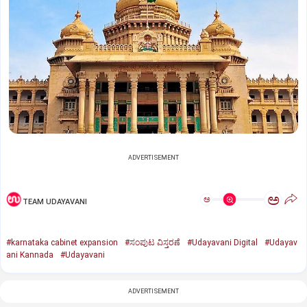
ADVERTISEMENT
ಅ
ಅ
TEAM UDAYAVANI
#karnataka cabinet expansion
#ಸಂಪುಟ ವಿಸ್ತರಣೆ
#Udayavani Digital
#Udayav
ani Kannada
#Udayavani
ADVERTISEMENT