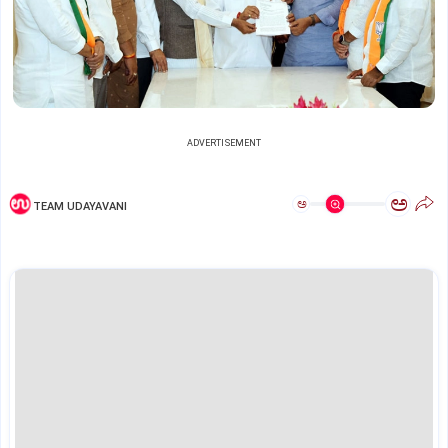
ADVERTISEMENT
ಅ
ಅ
TEAM UDAYAVANI