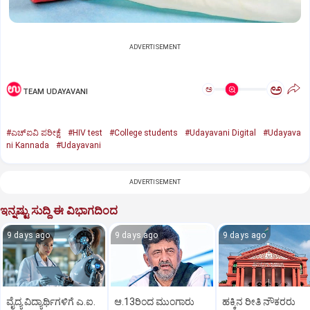
ADVERTISEMENT
ಅ
ಅ
TEAM UDAYAVANI
#ಎಚ್‌ಐವಿ ಪರೀಕ್ಷೆ
#HIV test
#College students
#Udayavani Digital
#Udayava
ni Kannada
#Udayavani
ADVERTISEMENT
ಇನ್ನಷ್ಟು ಸುದ್ದಿ ಈ ವಿಭಾಗದಿಂದ
9 days ago
9 days ago
9 days ago
ವೈದ್ಯ ವಿದ್ಯಾರ್ಥಿಗಳಿಗೆ ಎ.ಐ.
ಆ.13ರಿಂದ ಮುಂಗಾರು
ಹಕ್ಕಿನ ರೀತಿ ನೌಕರರು