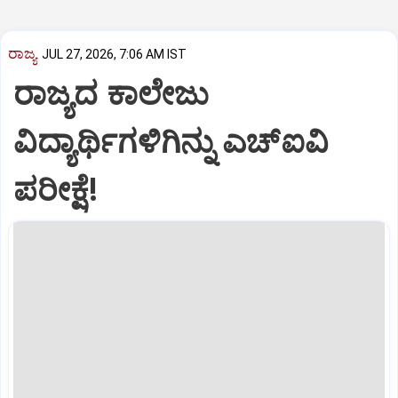
ರಾಜ್ಯ
JUL 27, 2026, 7:06 AM IST
ರಾಜ್ಯದ ಕಾಲೇಜು
ವಿದ್ಯಾರ್ಥಿಗಳಿಗಿನ್ನು ಎಚ್‌ಐವಿ
ಪರೀಕ್ಷೆ!