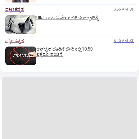
ದಕ್ಷಿಣಕನ್ನಡ
3:55 AM IST
Ullal: ಯುವಕ ನೇಣು ಬಿಗಿದು ಆತ್ಮಹ*ತ್ಯೆ
ದಕ್ಷಿಣಕನ್ನಡ
3:45 AM IST
ಆನ್‌ಲೈನ್‌ ಹೂಡಿಕೆ ಹೆಸರಿನಲ್ಲಿ 10.50
ಲಕ್ಷ ರೂ. ವಂಚನೆ