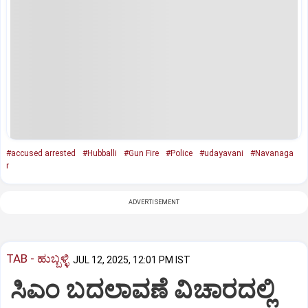
#accused arrested
#Hubballi
#Gun Fire
#Police
#udayavani
#Navanaga
r
ADVERTISEMENT
TAB - ಹುಬ್ಬಳ್ಳಿ
JUL 12, 2025, 12:01 PM IST
ಸಿಎಂ ಬದಲಾವಣೆ ವಿಚಾರದಲ್ಲಿ