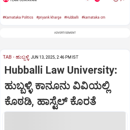
TEAM UDAYAVANI
#Karnataka Politics
#priyank kharge
#Hubballi
#karnataka cm
ADVERTISEMENT
TAB - ಹುಬ್ಬಳ್ಳಿ
JUN 13, 2025, 2:46 PM IST
Hubballi Law University:
ಹುಬ್ಬಳ್ಳಿ ಕಾನೂನು ವಿವಿಯಲ್ಲಿ
ಕೊಠಡಿ, ಹಾಸ್ಟೆಲ್‌ ಕೊರತೆ