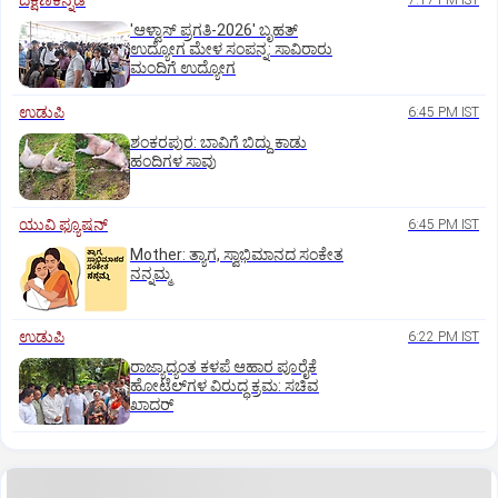
ದಕ್ಷಿಣಕನ್ನಡ
7:17 PM IST
'ಆಳ್ವಾಸ್‌ ಪ್ರಗತಿ-2026' ಬೃಹತ್
ಉದ್ಯೋಗ ಮೇಳ ಸಂಪನ್ನ: ಸಾವಿರಾರು
ಮಂದಿಗೆ ಉದ್ಯೋಗ
ಉಡುಪಿ
6:45 PM IST
ಶಂಕರಪುರ: ಬಾವಿಗೆ ಬಿದ್ದು ಕಾಡು
ಹಂದಿಗಳ ಸಾವು
ಯುವಿ ಫ್ಯೂಷನ್
6:45 PM IST
Mother: ತ್ಯಾಗ, ಸ್ವಾಭಿಮಾನದ ಸಂಕೇತ
ನನ್ನಮ್ಮ
ಉಡುಪಿ
6:22 PM IST
ರಾಜ್ಯಾದ್ಯಂತ ಕಳಪೆ ಆಹಾರ ಪೂರೈಕೆ
ಹೋಟೆಲ್‌ಗಳ ವಿರುದ್ಧ ಕ್ರಮ: ಸಚಿವ
ಖಾದರ್