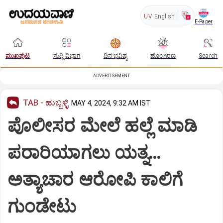
UV
English
E-Paper
ಮುಖಪುಟ
ಸುದ್ದಿ ವಿಭಾಗ
ದಿನ ಭವಿಷ್ಯ
ಹೊಂಗಿರಣ
Search
ADVERTISEMENT
TAB - ಹುಬ್ಬಳ್ಳಿ
MAY 4, 2024, 9:32 AM IST
ಪೊಲೀಸರ ಮೇಲೆ ಹಲ್ಲೆ ಮಾಡಿ
ಪರಾರಿಯಾಗಲು ಯತ್ನ…
ಅತ್ಯಾಚಾರ ಆರೋಪಿ ಕಾಲಿಗೆ
ಗುಂಡೇಟು