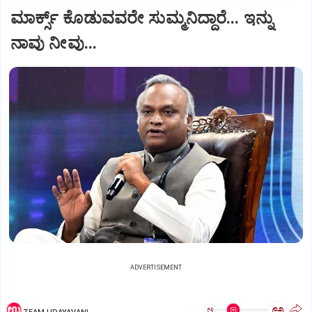
ಮಾರ್ಕ್ಸ್ ಕೊಡುವವರೇ ಸುಮ್ಮನಿದ್ದಾರೆ... ಇನ್ನು
ನಾವು ನೀವು...
ADVERTISEMENT
ಅ
ಅ