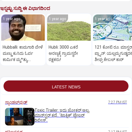
ಇನ್ನಷ್ಟು ಸುದ್ದಿ ಈ ವಿಭಾಗದಿಂದ
1 year ago
1 year ago
1 year ago
Hubballi: ಕಾಮಗಾರಿ ವೇಳೆ
Hubli: 3000 ಎಕರೆ
121 ಕೋಟಿ ರೂ. ಮಾಸ್ಟರ್
ಮಣ್ಣು ಕುಸಿದು ಓರ್ವ
ಅರಣ್ಯಕ್ಕೆ ಗ್ರಾಮಸ್ಥರೇ
‌ಪ್ಲ್ಯಾನ್: ಯಲ್ಲಮ್ಮಗುಡ್ಡದಲ್
ಕಾರ್ಮಿಕ ಮೃ*ತ್ಯು,
ರಕ್ಷಕರು!
ಶೀಘ್ರ ಕೇಬಲ್‌ ಕಾರ್‌
ಇನ್ನೋರ್ವನಿಗೆ ಗಾಯ
LATEST NEWS
ಸ್ಯಾಂಡಲ್‌ವುಡ್‌
7:27 PM IST
Toxic Trailer: ಇದು ಜೋಕರ್‌ ಅಲ್ಲ,
ಮಾನ್‌ಸ್ಟರ್‌ ಕಥೆ.. ʼಟಾಕ್ಸಿಕ್‌ʼ ಟ್ರೇಲರ್‌
ರಿಲೀಸ್..