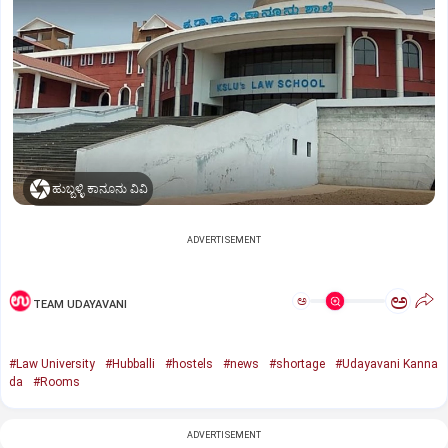
ಹುಬ್ಬಳ್ಳಿ ಕಾನೂನು ವಿವಿ
ADVERTISEMENT
ಅ
ಅ
TEAM UDAYAVANI
#Law University
#Hubballi
#hostels
#news
#shortage
#Udayavani Kanna
da
#Rooms
ADVERTISEMENT