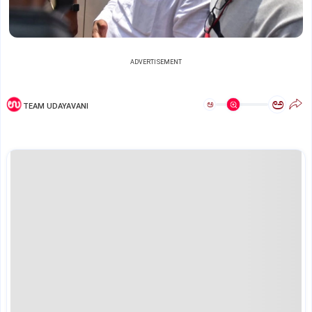
ADVERTISEMENT
ಅ
ಅ
TEAM UDAYAVANI