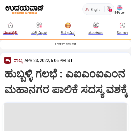
UV
English
E-Paper
ಮುಖಪುಟ
ಸುದ್ದಿ ವಿಭಾಗ
ದಿನ ಭವಿಷ್ಯ
ಹೊಂಗಿರಣ
Search
ADVERTISEMENT
ರಾಜ್ಯ
APR 23, 2022, 6:06 PM IST
ಹುಬ್ಬಳ್ಳಿ ಗಲಭೆ : ಎಐಎಂಐಎಂನ
ಮಹಾನಗರ ಪಾಲಿಕೆ ಸದಸ್ಯ ವಶಕ್ಕೆ