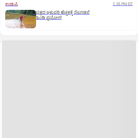
ಉಡುಪಿ
2:35 PM IST
ಭತ್ತದ ಇಳುವರಿ ಹೆಚ್ಚಳಕ್ಕೆ ನೆಲಗಡಲೆ
ಹಿಂಡಿ ಪ್ರಯೋಗ!