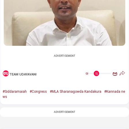
ADVERTISEMENT
ಅ
ಅ
TEAM UDAYAVANI
#Siddaramaiah
#Congress
#MLA Sharanagowda Kandakura
#Kannada ne
ws
ADVERTISEMENT