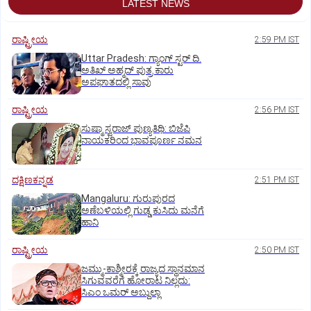
LATEST NEWS
ರಾಷ್ಟ್ರೀಯ
2:59 PM IST
Uttar Pradesh: ಗ್ಯಾಂಗ್ ಸ್ಟರ್‌ ದಿ.
ಅತಿಖ್ ಅಹ್ಮದ್ ಪುತ್ರ ಕಾರು
ಅಪಘಾತದಲ್ಲಿ ಸಾವು
ರಾಷ್ಟ್ರೀಯ
2:56 PM IST
ಸುಷ್ಮಾ ಸ್ವರಾಜ್ ಪುಣ್ಯತಿಥಿ: ಬಿಜೆಪಿ
ನಾಯಕರಿಂದ ಭಾವಪೂರ್ಣ ನಮನ
ದಕ್ಷಿಣಕನ್ನಡ
2:51 PM IST
Mangaluru: ಗುರುಪುರದ
ಅಣೆಬಳಿಯಲ್ಲಿ ಗುಡ್ಡ ಕುಸಿದು ಮನೆಗೆ
ಹಾನಿ
ರಾಷ್ಟ್ರೀಯ
2:50 PM IST
ಜಮ್ಮು-ಕಾಶ್ಮೀರಕ್ಕೆ ರಾಜ್ಯದ ಸ್ಥಾನಮಾನ
ಸಿಗುವವರೆಗೆ ಹೋರಾಟ ನಿಲ್ಲದು:
ಸಿಎಂ ಒಮರ್ ಅಬ್ದುಲ್ಲಾ