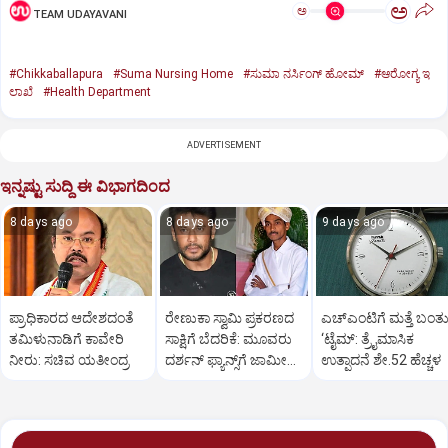
ಅ
ಅ
TEAM UDAYAVANI
#Chikkaballapura
#Suma Nursing Home
#ಸುಮಾ ನರ್ಸಿಂಗ್ ಹೋಮ್
#ಆರೋಗ್ಯ ಇ
ಲಾಖೆ
#Health Department
ADVERTISEMENT
ಇನ್ನಷ್ಟು ಸುದ್ದಿ ಈ ವಿಭಾಗದಿಂದ
8 days ago
8 days ago
9 days ago
ಪ್ರಾಧಿಕಾರದ ಆದೇಶದಂತೆ
ರೇಣುಕಾ ಸ್ವಾಮಿ ಪ್ರಕರಣದ
ಎಚ್‌ಎಂಟಿಗೆ ಮತ್ತೆ ಬಂತ
ತಮಿಳುನಾಡಿಗೆ ಕಾವೇರಿ
ಸಾಕ್ಷಿಗೆ ಬೆದರಿಕೆ: ಮೂವರು
‘ಟೈಮ್: ತ್ರೈಮಾಸಿಕ
ನೀರು: ಸಚಿವ ಯತೀಂದ್ರ
ದರ್ಶನ್‌ ಫ್ಯಾನ್ಸ್‌ಗೆ ಜಾಮೀನು
ಉತ್ಪಾದನೆ ಶೇ.52 ಹೆಚ್ಚಳ
ಮಂಜೂರು