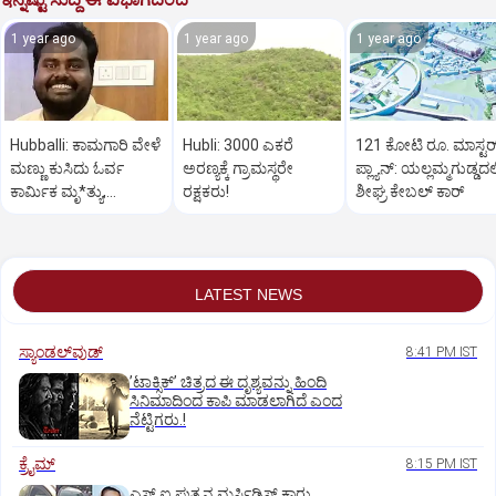
1 year ago
1 year ago
1 year ago
Hubballi: ಕಾಮಗಾರಿ ವೇಳೆ
Hubli: 3000 ಎಕರೆ
121 ಕೋಟಿ ರೂ. ಮಾಸ್ಟರ್
ಮಣ್ಣು ಕುಸಿದು ಓರ್ವ
ಅರಣ್ಯಕ್ಕೆ ಗ್ರಾಮಸ್ಥರೇ
‌ಪ್ಲ್ಯಾನ್: ಯಲ್ಲಮ್ಮಗುಡ್ಡದಲ್
ಕಾರ್ಮಿಕ ಮೃ*ತ್ಯು,
ರಕ್ಷಕರು!
ಶೀಘ್ರ ಕೇಬಲ್‌ ಕಾರ್‌
ಇನ್ನೋರ್ವನಿಗೆ ಗಾಯ
LATEST NEWS
ಸ್ಯಾಂಡಲ್‌ವುಡ್‌
8:41 PM IST
ʼಟಾಕ್ಸಿಕ್‌ʼ ಚಿತ್ರದ ಈ ದೃಶ್ಯವನ್ನು ಹಿಂದಿ
ಸಿನಿಮಾದಿಂದ ಕಾಪಿ ಮಾಡಲಾಗಿದೆ ಎಂದ
ನೆಟ್ಟಿಗರು.!
ಕ್ರೈಮ್
8:15 PM IST
ಎಸ್ ಐ ಪುತ್ರನ ಮರ್ಸಿಡಿಸ್‌ ಕಾರು