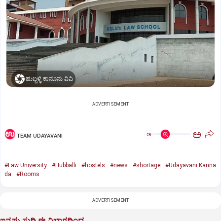
ಹುಬ್ಬಳ್ಳಿ ಕಾನೂನು ವಿವಿ
ADVERTISEMENT
ಅ
ಅ
TEAM UDAYAVANI
#Law University
#Hubballi
#hostels
#news
#shortage
#Udayavani Kanna
da
#Rooms
ADVERTISEMENT
ಇನ್ನಷ್ಟು ಸುದ್ದಿ ಈ ವಿಭಾಗದಿಂದ