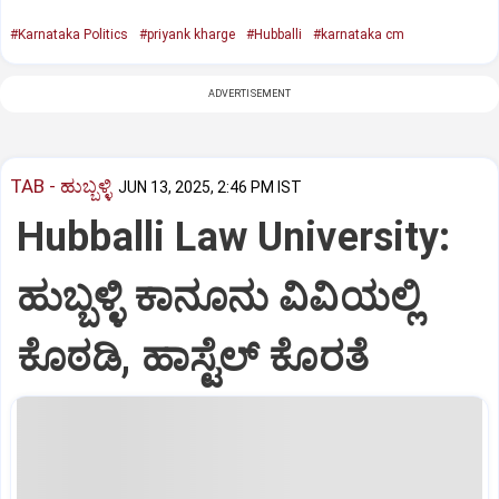
#Karnataka Politics
#priyank kharge
#Hubballi
#karnataka cm
ADVERTISEMENT
TAB - ಹುಬ್ಬಳ್ಳಿ
JUN 13, 2025, 2:46 PM IST
Hubballi Law University:
ಹುಬ್ಬಳ್ಳಿ ಕಾನೂನು ವಿವಿಯಲ್ಲಿ
ಕೊಠಡಿ, ಹಾಸ್ಟೆಲ್‌ ಕೊರತೆ