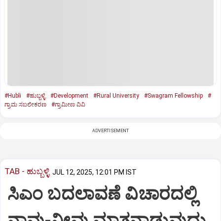
#Hubli
#ಹುಬ್ಬಳ್ಳಿ
#Development
#Rural University
#Swagram Fellowship
#
ಗ್ರಾಮ ಸಬಲೀಕರಣ
#ಗ್ರಾಮೀಣ ವಿವಿ
ADVERTISEMENT
TAB - ಹುಬ್ಬಳ್ಳಿ
JUL 12, 2025, 12:01 PM IST
ಸಿಎಂ ಬದಲಾವಣೆ ವಿಚಾರದಲ್ಲಿ
ನಾವು-ನೀವು ಮಾತನಾಡುವುದು