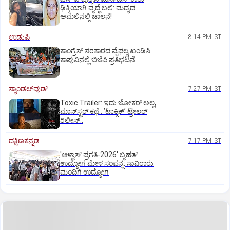
ಢಿಕ್ಕಿಯಾಗಿ ವೃದ್ಧೆ ಬಲಿ: ಮದ್ಯದ
ಅಮಲಿನಲ್ಲಿ ಚಾಲನೆ!
ಉಡುಪಿ
8:14 PM IST
ಕಾಂಗ್ರೆಸ್ ಸರಕಾರದ ವೈಫಲ್ಯ ಖಂಡಿಸಿ
ಕಾಪುವಿನಲ್ಲಿ ಬಿಜೆಪಿ ಪ್ರತಿಭಟನೆ
ಸ್ಯಾಂಡಲ್‌ವುಡ್‌
7:27 PM IST
Toxic Trailer: ಇದು ಜೋಕರ್‌ ಅಲ್ಲ,
ಮಾನ್‌ಸ್ಟರ್‌ ಕಥೆ.. ʼಟಾಕ್ಸಿಕ್‌ʼ ಟ್ರೇಲರ್‌
ರಿಲೀಸ್..
ದಕ್ಷಿಣಕನ್ನಡ
7:17 PM IST
'ಆಳ್ವಾಸ್‌ ಪ್ರಗತಿ-2026' ಬೃಹತ್
ಉದ್ಯೋಗ ಮೇಳ ಸಂಪನ್ನ: ಸಾವಿರಾರು
ಮಂದಿಗೆ ಉದ್ಯೋಗ