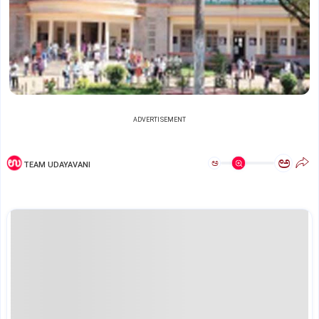
ADVERTISEMENT
ಅ
ಅ
TEAM UDAYAVANI