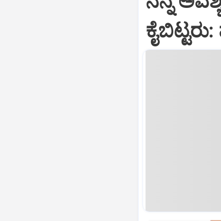
ನನ್ನ ಅವಶ್
ಕೈಬಿಟ್ಟರು