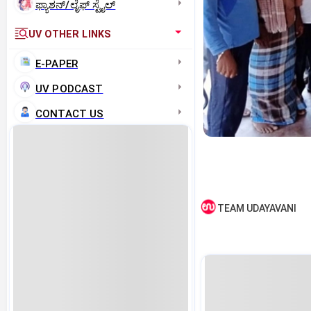
ಫ್ಯಾಶನ್/ಲೈಫ್‌ ಸ್ಟೈಲ್
UV OTHER LINKS
E-PAPER
UV PODCAST
CONTACT US
TEAM UDAYAVANI