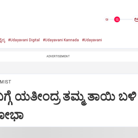
ಅ
ದ್ಯ
#Udayavani Digital
#Udayavani Kannada
#Udayavani
ADVERTISEMENT
AM IST
್ಗೆ ಯತೀಂದ್ರ ತಮ್ಮ ತಾಯಿ ಬಳಿ
ಶೋಭಾ