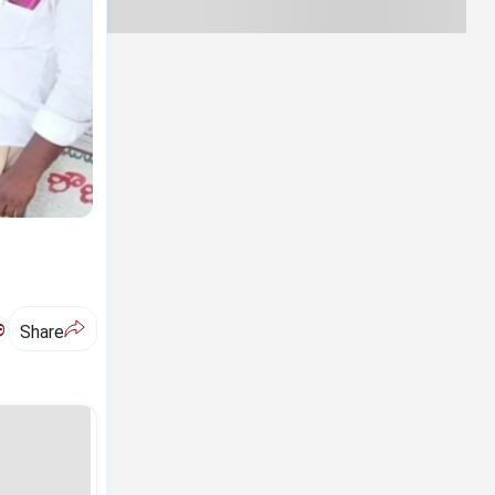
ಅ
Share