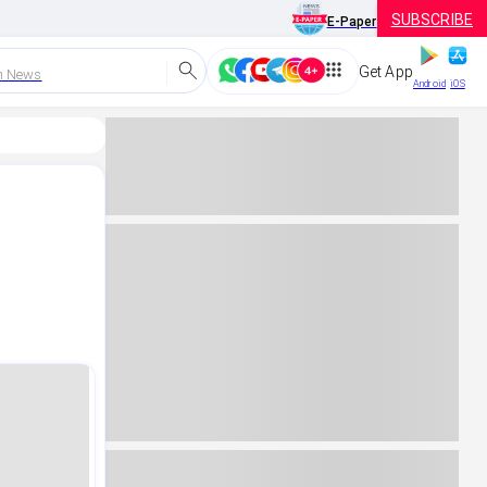
SUBSCRIBE
E-Paper
Get App
h News
Android
iOS