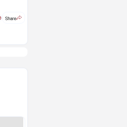
ಅ
Share