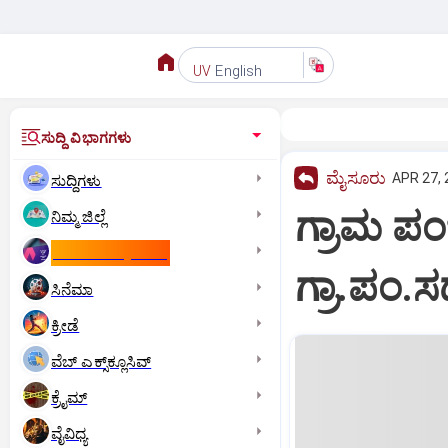
English
UV
ಸುದ್ದಿ ವಿಭಾಗಗಳು
ಮೈಸೂರು
APR 27, 
ಸುದ್ದಿಗಳು
ಗ್ರಾಮ ಪ
ನಿಮ್ಮ ಜಿಲ್ಲೆ
ಕಾಮನ್‌ ವೆಲ್ತ್‌ ಗೇಮ್ಸ್‌
ಗ್ರಾ.ಪಂ.ಸ
ಸಿನೆಮಾ
ಕ್ರೀಡೆ
ವೆಬ್ ಎಕ್ಸ್‌ಕ್ಲೂಸಿವ್
ಕ್ರೈಮ್
ವೈವಿಧ್ಯ