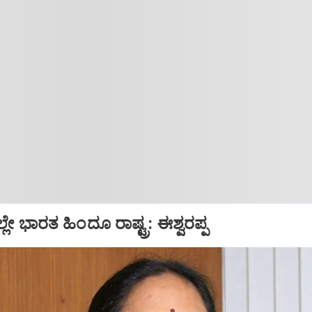
ಲೇ ಭಾರತ ಹಿಂದೂ ರಾಷ್ಟ್ರ: ಈಶ್ವರಪ್ಪ