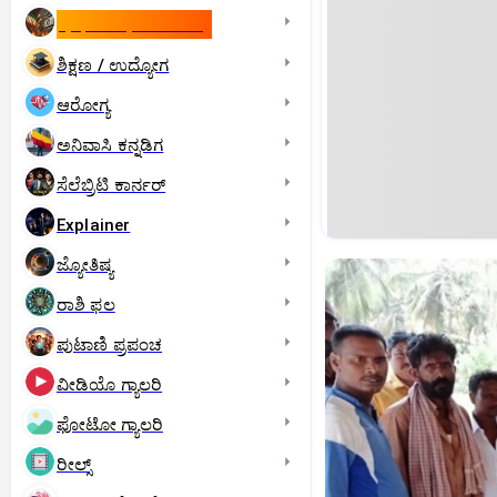
ಇಸ್ರೇಲ್- ಇರಾನ್‌ ಯುದ್ಧ
ಶಿಕ್ಷಣ / ಉದ್ಯೋಗ
ಆರೋಗ್ಯ
ಅನಿವಾಸಿ ಕನ್ನಡಿಗ
ಸೆಲೆಬ್ರಿಟಿ ಕಾರ್ನರ್‌
Explainer
ಜ್ಯೋತಿಷ್ಯ
ರಾಶಿ ಫಲ
ಪುಟಾಣಿ ಪ್ರಪಂಚ
ವೀಡಿಯೊ ಗ್ಯಾಲರಿ
ಫೋಟೋ ಗ್ಯಾಲರಿ
ರೀಲ್ಸ್