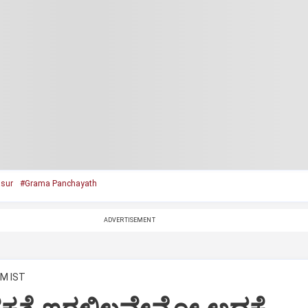
sur
#Grama Panchayath
ADVERTISEMENT
AM IST