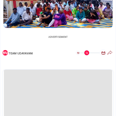
ADVERTISEMENT
ಅ
ಅ
TEAM UDAYAVANI