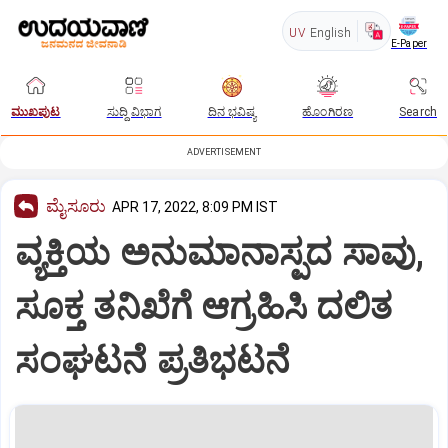
UV
English
E-Paper
ಮುಖಪುಟ
ಸುದ್ದಿ ವಿಭಾಗ
ದಿನ ಭವಿಷ್ಯ
ಹೊಂಗಿರಣ
Search
ADVERTISEMENT
ಮೈಸೂರು
APR 17, 2022, 8:09 PM IST
ವ್ಯಕ್ತಿಯ ಅನುಮಾನಾಸ್ಪದ ಸಾವು,
ಸೂಕ್ತ ತನಿಖೆಗೆ ಆಗ್ರಹಿಸಿ ದಲಿತ
ಸಂಘಟನೆ ಪ್ರತಿಭಟನೆ