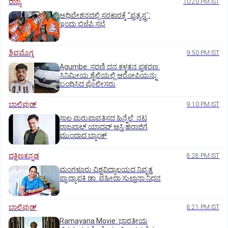
ರಾಜ್ಯ
10:20 PM IST
ಅಧಿವೇಶನದಲ್ಲಿ ಸರಕಾರಕ್ಕೆ "ಪ್ರತ್ಯಸ್ತ್ರ':
ಇಂದು ಬಿಜೆಪಿ ಸಭೆ
ಶಿವಮೊಗ್ಗ
9:50 PM IST
Agumbe: ಸರಣಿ ದನ ಕಳ್ಳತನ ಪ್ರಕರಣ:
ಸಿನಿಮೀಯ ಶೈಲಿಯಲ್ಲಿ ಆರೋಪಿಯನ್ನು
ಬಂಧಿಸಿದ ಪೊಲೀಸರು
ಬಾಲಿವುಡ್‌
9:10 PM IST
ಸಾಲ ಮರುಪಾವತಿಸದ ಹಿನ್ನೆಲೆ: ನಟ
ರಾಜಪಾಲ್ ಯಾದವ್‌ ಆಸ್ತಿ ಹರಾಜಿಗೆ
ಮುಂದಾದ ಬ್ಯಾಂಕ್
ದಕ್ಷಿಣಕನ್ನಡ
8:28 PM IST
ಮಂಗಳೂರು ವಿಶ್ವವಿದ್ಯಾಲಯದ ನಿವೃತ್ತ
ಪ್ರಾಧ್ಯಾಪಕಿ ಡಾ. ವಹೀದಾ ಸುಲ್ತಾನಾ ನಿಧನ
ಬಾಲಿವುಡ್‌
8:21 PM IST
Ramayana Movie: ಭಾರತೀಯ