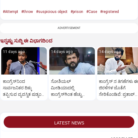
#Attempt
#throw
#suspicious object
#prison
#Case
#registered
ADVERTISEMENT
ಇನ್ನಷ್ಟು ಸುದ್ದಿ ಈ ವಿಭಾಗದಿಂದ
11 days ago
14 days ago
14 days ago
ಕಾಂಗ್ರೆಸ್‌ನಿಂದ
ಸೋಶಿಯಲ್‌
ಕಾಂಗ್ರೆಸ್ ನ ತಿಗಣೆಗಳು 
ಸಾರ್ವಜನಿಕರ ದಿಕ್ಕು
ಮೀಡಿಯಾದಲ್ಲಿ
ಜಿರಳೆಗಳ ಜೊತೆಗೆ
ತಪ್ಪಿಸುವ ವ್ಯವಸ್ಥಿತ ಷಡ್ಯಂತ್ರ:
ಕಾಂಗ್ರೆಸ್‌ಗಿಂತ ಹೆಚ್ಚು
ಸೇರಿಕೊಂಡಿವೆ: ಪ್ರತಾಪ್
ಸಂಸದ ಯದುವೀರ್‌ ಕಿಡಿ
ಫಾಲೋವರ್ಸ್‌ ನನಗಿದ್ದಾರೆ:
ಸಿಂಹ ವಾಗ್ದಾಳಿ
ಪ್ರತಾಪ್‌ ಸಿಂಹ
LATEST NEWS