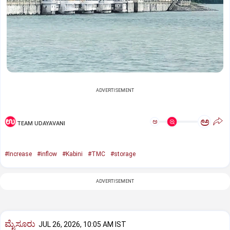
ADVERTISEMENT
ಅ
ಅ
TEAM UDAYAVANI
#Increase
#inflow
#Kabini
#TMC
#storage
ADVERTISEMENT
ಮೈಸೂರು
JUL 26, 2026, 10:05 AM IST