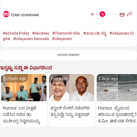
ಅ
ಅ
TEAM UDAYAVANI
#Ashada Friday
#devotees
#Chamundi Hills
#ಚಾಮುಂಡಿ ಬೆಟ್ಟ
#Udayavani Di
gital
#Udayavani Kannada
#Udayavani
ADVERTISEMENT
ಇನ್ನಷ್ಟು ಸುದ್ದಿ ಈ ವಿಭಾಗದಿಂದ
13 hours ago
Yesterday
2 days ago
Hunsur: ಬರ ವೀಕ್ಷಣೆ
ತನ್ವೀರ್‌ ಸೇಠ್‌ಗೆ ಸಚಿವಗಿರಿ
Hunsur: ಮೈದುಂಬಿ
ನಡೆಸಿದ ಸಚಿವ ಡಾ.
ತಪ್ಪಿಸಿದ್ದೇ ಸಿದ್ದು: ವಿಶ್ವನಾಥ್
ಹರಿಯುವ ಪ್ರವಾಹದಲ್ಲಿ 1
ಯತೀಂದ್ರ ಸಿದ್ದರಾಮಯ್ಯ
ಕಿ.ಮೀ. ಈಜಿ ದಡ ಸೇರಿದ
ಹುಲಿ, ವಿಡಿಯೋ ವೈರಲ್