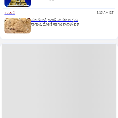
ಉಡುಪಿ
4:35 AM IST
ಪಡುತೋನ್ಸೆ ಹೂಡೆ: ಮರಳು ಅಕ್ರಮ
ಸಾಗಾಟ, ದೋಣಿ ಹಾಗೂ ಮರಳು ವಶ