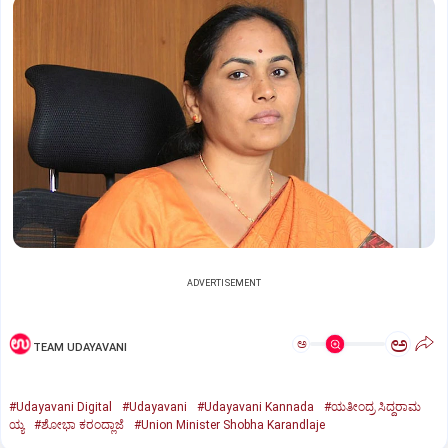
ADVERTISEMENT
ಅ
ಅ
TEAM UDAYAVANI
#Udayavani Digital
#Udayavani
#Udayavani Kannada
#ಯತೀಂದ್ರ ಸಿದ್ದರಾಮ
ಯ್ಯ
#ಶೋಭಾ ಕರಂದ್ಲಾಜೆ
#Union Minister Shobha Karandlaje