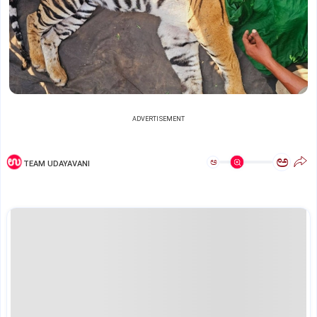
ADVERTISEMENT
ಅ
ಅ
TEAM UDAYAVANI