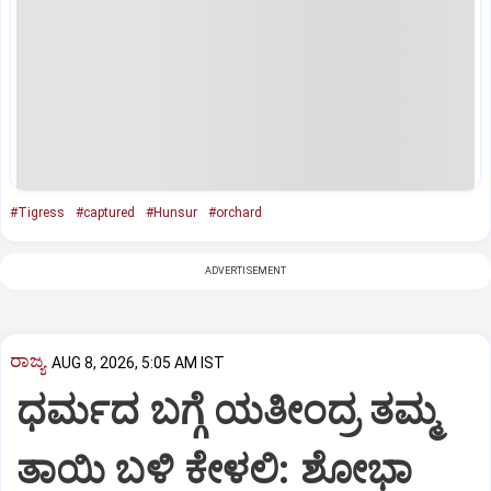
#Tigress
#captured
#Hunsur
#orchard
ADVERTISEMENT
ರಾಜ್ಯ
AUG 8, 2026, 5:05 AM IST
ಧರ್ಮದ ಬಗ್ಗೆ ಯತೀಂದ್ರ ತಮ್ಮ
ತಾಯಿ ಬಳಿ ಕೇಳಲಿ: ಶೋಭಾ