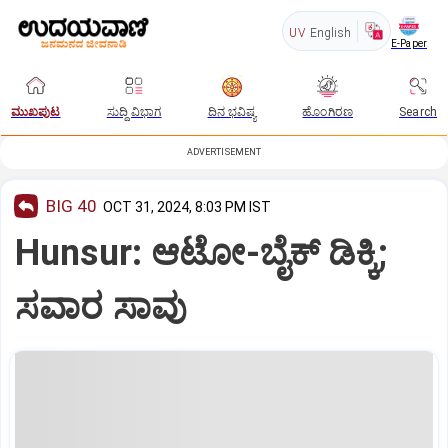
UV
English
E-Paper
ಮುಖಪುಟ
ಸುದ್ದಿ ವಿಭಾಗ
ದಿನ ಭವಿಷ್ಯ
ಹೊಂಗಿರಣ
Search
ADVERTISEMENT
BIG 40
OCT 31, 2024, 8:03 PM IST
Hunsur: ಆಟೋ-ಬೈಕ್ ಡಿಕ್ಕಿ;
ಸವಾರ ಸಾವು