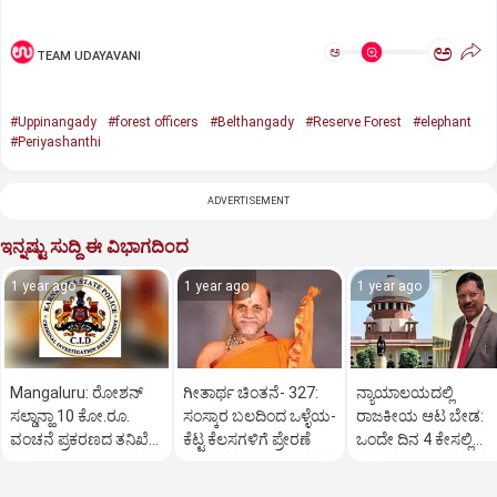
ಅ
ಅ
TEAM UDAYAVANI
#Uppinangady
#forest officers
#Belthangady
#Reserve Forest
#elephant
#Periyashanthi
ADVERTISEMENT
ಇನ್ನಷ್ಟು ಸುದ್ದಿ ಈ ವಿಭಾಗದಿಂದ
1 year ago
1 year ago
1 year ago
Mangaluru: ರೋಶನ್‌
ಗೀತಾರ್ಥ ಚಿಂತನೆ- 327:
ನ್ಯಾಯಾಲಯದಲ್ಲಿ
ಸಲ್ಡಾನ್ಹಾ 10 ಕೋ.ರೂ.
ಸಂಸ್ಕಾರ ಬಲದಿಂದ ಒಳ್ಳೆಯ-
ರಾಜಕೀಯ ಆಟ ಬೇಡ:
ವಂಚನೆ ಪ್ರಕರಣದ ತನಿಖೆ
ಕೆಟ್ಟ ಕೆಲಸಗಳಿಗೆ ಪ್ರೇರಣೆ
ಒಂದೇ ದಿನ 4 ಕೇಸಲ್ಲಿ
ಸಿಐಡಿಗೆ ವರ್ಗ
ಸುಪ್ರೀಂಕೋರ್ಟ್‌ ಅಭಿಮ