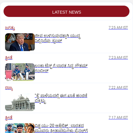
LATEST NEWS
ಜಗತ್ತು
7:25 AM IST
ಜೀವ ಉಳಿಸುವುದಕ್ಕಾಗಿ ಯುದ್ಧ
ನಿಲ್ಲಿಸಿದೆವು: ಟ್ರಂಪ್‌
ಕ್ರೀಡೆ
7:23 AM IST
ಲಂಕಾ ಟೆಸ್ಟ್‌ ಗೆ ಭಾರತ ಸಿದ್ಧ: ಗೌತಮ್‌
ಗಂಭೀರ್‌
ರಾಜ್ಯ
7:22 AM IST
"ಕೈ' ಪಾಳೆಯದಲ್ಲಿ ಈಗ ಖಾತೆ ಹಂಚಿಕೆ
ಬಿಕ್ಕಟ್ಟು
ಕ್ರೀಡೆ
7:17 AM IST
ವಿಶ್ವ ಯು-20 ಆತ್ಲೆಟಿಕ್ಸ್‌ : ಭಾರತದ
ಮೂವರು ಕ್ರೀಡಾಪಟುಗಳು ಫೈನಲ್‌ಗೆ