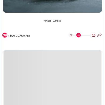
ADVERTISEMENT
ಅ
ಅ
TEAM UDAYAVANI