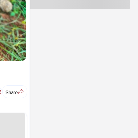
ಅ
Share