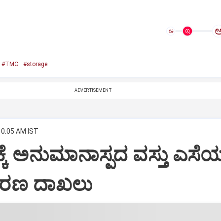
ಅ
#TMC
#storage
ADVERTISEMENT
10:05 AM IST
್ಕೆ ಅನುಮಾನಾಸ್ಪದ ವಸ್ತು ಎಸೆ
ರಕರಣ ದಾಖಲು