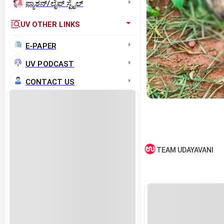
ಫ್ಯಾಶನ್/ಲೈಫ್‌ ಸ್ಟೈಲ್
UV OTHER LINKS
E-PAPER
UV PODCAST
CONTACT US
TEAM UDAYAVANI