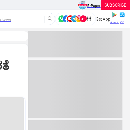
SUBSCRIBE
E-Paper
Get App
h News
Android
iOS
ತೆ