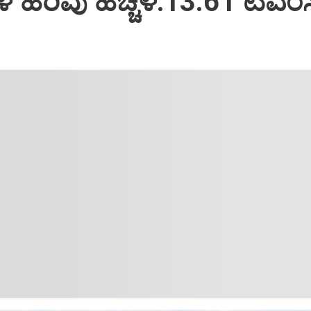
ಒಳ ಹರಿವು ಹೆಚ್ಚಳ:13.61 ಟಿಎಂಸ