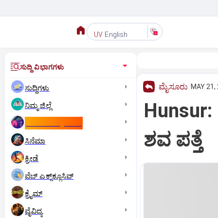
English
UV
ಸುದ್ದಿ ವಿಭಾಗಗಳು
ಮೈಸೂರು
MAY 21, 
ಸುದ್ದಿಗಳು
Hunsur: 
ನಿಮ್ಮ ಜಿಲ್ಲೆ
ಕಾಮನ್‌ ವೆಲ್ತ್‌ ಗೇಮ್ಸ್‌
ಶವ ಪತ್ತೆ
ಸಿನೆಮಾ
ಕ್ರೀಡೆ
ವೆಬ್ ಎಕ್ಸ್‌ಕ್ಲೂಸಿವ್
ಕ್ರೈಮ್
ವೈವಿಧ್ಯ