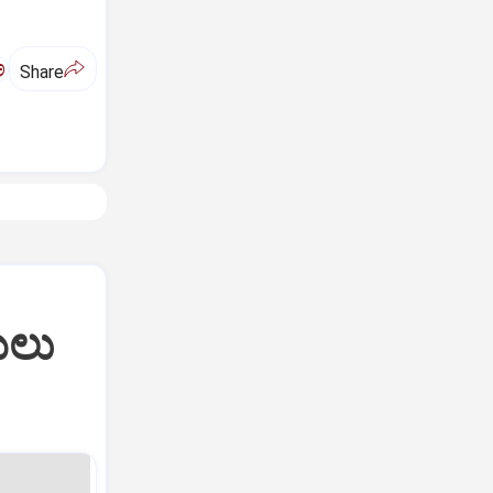
ಅ
Share
ಯಲು