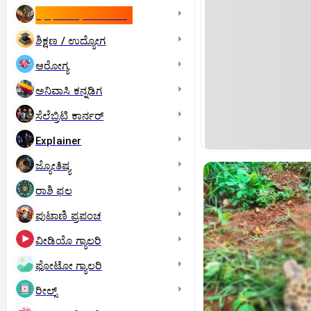
ಇಸ್ರೇಲ್- ಇರಾನ್‌ ಯುದ್ಧ
ಶಿಕ್ಷಣ / ಉದ್ಯೋಗ
ಆರೋಗ್ಯ
ಅನಿವಾಸಿ ಕನ್ನಡಿಗ
ಸೆಲೆಬ್ರಿಟಿ ಕಾರ್ನರ್‌
Explainer
ಜ್ಯೋತಿಷ್ಯ
ರಾಶಿ ಫಲ
ಪುಟಾಣಿ ಪ್ರಪಂಚ
ವೀಡಿಯೊ ಗ್ಯಾಲರಿ
ಫೋಟೋ ಗ್ಯಾಲರಿ
ರೀಲ್ಸ್