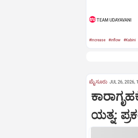
TEAM UDAYAVANI
#Increase
#inflow
#Kabini
ಮೈಸೂರು
JUL 26, 2026, 
ಕಾರಾಗೃಹಕ
ಯತ್ನ: ಪ್