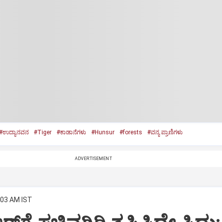
#ಉದ್ಯಾನವನ
#Tiger
#ಕಾಡಾನೆಗಳು
#Hunsur
#forests
#ವನ್ಯ ಪ್ರಾಣಿಗಳು
ADVERTISEMENT
:03 AM IST