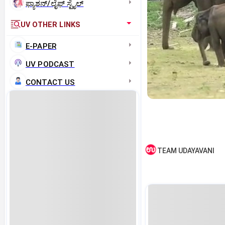
ಫ್ಯಾಶನ್/ಲೈಫ್‌ ಸ್ಟೈಲ್
UV OTHER LINKS
E-PAPER
UV PODCAST
CONTACT US
TEAM UDAYAVANI