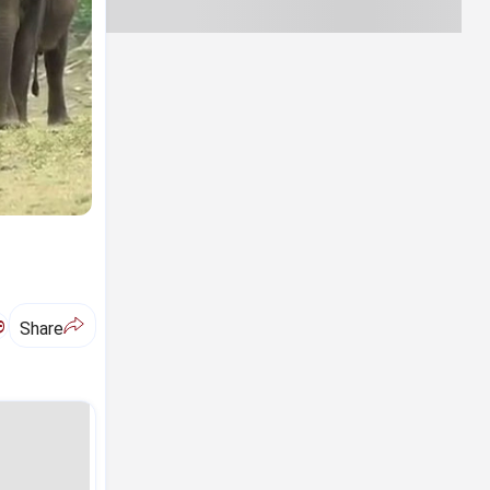
ಅ
Share