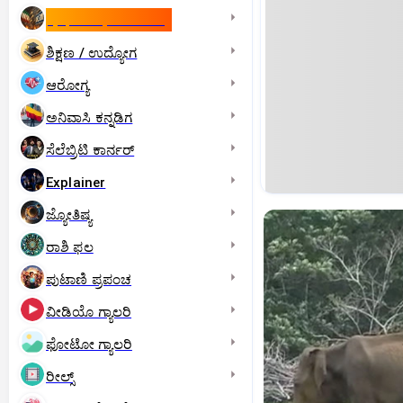
ಇಸ್ರೇಲ್- ಇರಾನ್‌ ಯುದ್ಧ
ಶಿಕ್ಷಣ / ಉದ್ಯೋಗ
ಆರೋಗ್ಯ
ಅನಿವಾಸಿ ಕನ್ನಡಿಗ
ಸೆಲೆಬ್ರಿಟಿ ಕಾರ್ನರ್‌
Explainer
ಜ್ಯೋತಿಷ್ಯ
ರಾಶಿ ಫಲ
ಪುಟಾಣಿ ಪ್ರಪಂಚ
ವೀಡಿಯೊ ಗ್ಯಾಲರಿ
ಫೋಟೋ ಗ್ಯಾಲರಿ
ರೀಲ್ಸ್