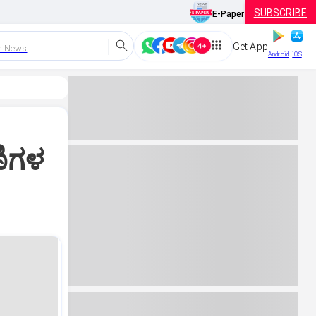
SUBSCRIBE
E-Paper
Get App
h News
Android
iOS
ಣಿಗಳ