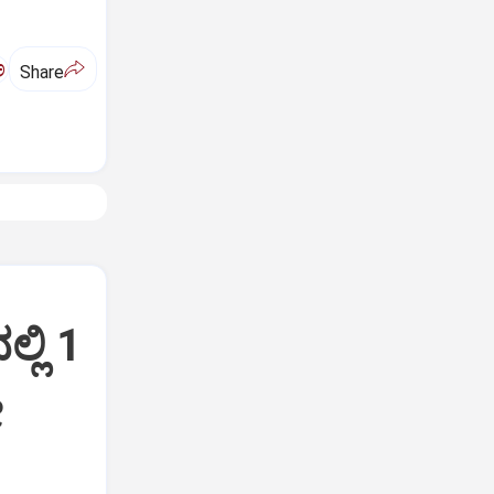
ಅ
Share
ಲಿ 1
ೋ