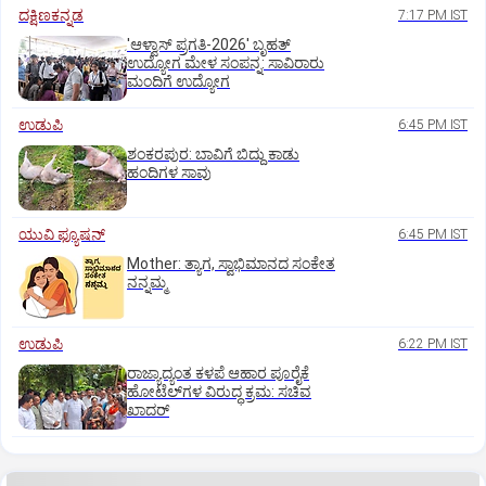
ದಕ್ಷಿಣಕನ್ನಡ
7:17 PM IST
'ಆಳ್ವಾಸ್‌ ಪ್ರಗತಿ-2026' ಬೃಹತ್
ಉದ್ಯೋಗ ಮೇಳ ಸಂಪನ್ನ: ಸಾವಿರಾರು
ಮಂದಿಗೆ ಉದ್ಯೋಗ
ಉಡುಪಿ
6:45 PM IST
ಶಂಕರಪುರ: ಬಾವಿಗೆ ಬಿದ್ದು ಕಾಡು
ಹಂದಿಗಳ ಸಾವು
ಯುವಿ ಫ್ಯೂಷನ್
6:45 PM IST
Mother: ತ್ಯಾಗ, ಸ್ವಾಭಿಮಾನದ ಸಂಕೇತ
ನನ್ನಮ್ಮ
ಉಡುಪಿ
6:22 PM IST
ರಾಜ್ಯಾದ್ಯಂತ ಕಳಪೆ ಆಹಾರ ಪೂರೈಕೆ
ಹೋಟೆಲ್‌ಗಳ ವಿರುದ್ಧ ಕ್ರಮ: ಸಚಿವ
ಖಾದರ್