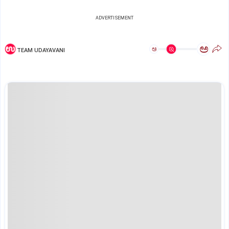
ADVERTISEMENT
ಅ
ಅ
TEAM UDAYAVANI