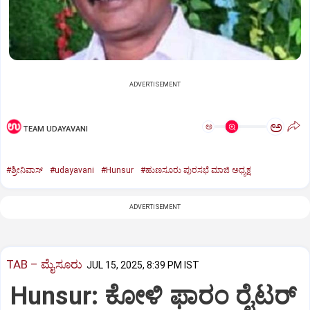
ADVERTISEMENT
ಅ
ಅ
TEAM UDAYAVANI
#ಶ್ರೀನಿವಾಸ್‌
#udayavani
#Hunsur
#ಹುಣಸೂರು ಪುರಸಭೆ ಮಾಜಿ ಅಧ್ಯಕ್ಷ
ADVERTISEMENT
TAB – ಮೈಸೂರು
JUL 15, 2025, 8:39 PM IST
Hunsur: ಕೋಳಿ ಫಾರಂ ರೈಟರ್