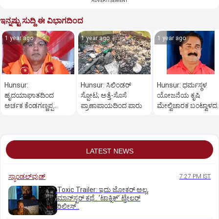
ADVERTISEMENT
ಇನ್ನಷ್ಟು ಸುದ್ದಿ ಈ ವಿಭಾಗದಿಂದ
1 year ago
1 year ago
1 year ago
Hunsur:
Hunsur: ಸಿಲಿಂಡರ್
Hunsur: ಧರ್ಮಸ್ಥಳ
ಹೃದಯಾಘಾತದಿಂದ
ಸ್ಪೋಟ; ಅತ್ತೆ-ಸೊಸೆ
ಯೋಜನೆಯ ಕೃಷಿ
ಅರ್ಚಕ ಕೆಂಡಗಣ್ಣಪ್ಪ
ಪ್ರಾಣಾಪಾಯದಿಂದ ಪಾರು
ಮೇಲ್ವಿಚಾರಕ ಬಂಟ್ವಾಳದ
ಲಿಂಗೈಕ್ಯ
ಅಪಘಾತದಲ್ಲಿ ಸಾ*ವು
LATEST NEWS
ಸ್ಯಾಂಡಲ್‌ವುಡ್‌
7:27 PM IST
Toxic Trailer: ಇದು ಜೋಕರ್‌ ಅಲ್ಲ,
ಮಾನ್‌ಸ್ಟರ್‌ ಕಥೆ.. ʼಟಾಕ್ಸಿಕ್‌ʼ ಟ್ರೇಲರ್‌
ರಿಲೀಸ್..