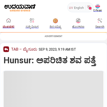
UV
English
E-Paper
ಮುಖಪುಟ
ಸುದ್ದಿ ವಿಭಾಗ
ದಿನ ಭವಿಷ್ಯ
ಹೊಂಗಿರಣ
Search
ADVERTISEMENT
TAB – ಮೈಸೂರು
SEP 9, 2023, 9:19 AM IST
Hunsur: ಅಪರಿಚಿತ ಶವ ಪತ್ತೆ