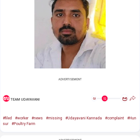
ADVERTISEMENT
ಅ
ಅ
TEAM UDAYAVANI
#filed
#worker
#news
#missing
#Udayavani Kannada
#complaint
#Hun
sur
#Poultry Farm