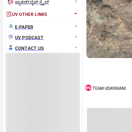
ಫ್ಯಾಶನ್/ಲೈಫ್‌ ಸ್ಟೈಲ್
UV OTHER LINKS
E-PAPER
UV PODCAST
CONTACT US
TEAM UDAYAVANI