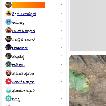
ಇಸ್ರೇಲ್- ಇರಾನ್‌ ಯುದ್ಧ
ಶಿಕ್ಷಣ / ಉದ್ಯೋಗ
ಆರೋಗ್ಯ
ಅನಿವಾಸಿ ಕನ್ನಡಿಗ
ಸೆಲೆಬ್ರಿಟಿ ಕಾರ್ನರ್‌
Explainer
ಜ್ಯೋತಿಷ್ಯ
ರಾಶಿ ಫಲ
ಪುಟಾಣಿ ಪ್ರಪಂಚ
ವೀಡಿಯೊ ಗ್ಯಾಲರಿ
ಫೋಟೋ ಗ್ಯಾಲರಿ
ರೀಲ್ಸ್