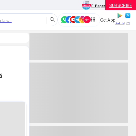
SUBSCRIBE
E-Paper
Get App
h News
Android
iOS