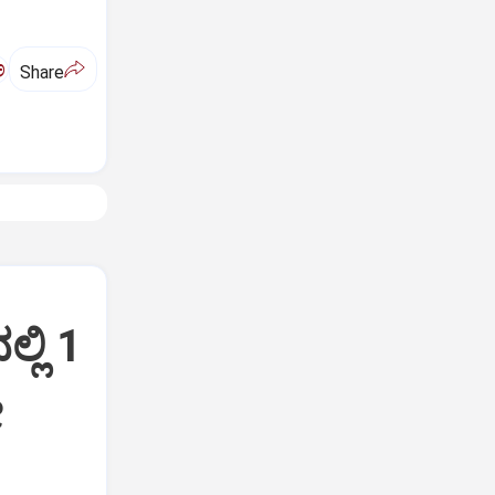
ಅ
Share
ಲಿ 1
ೋ