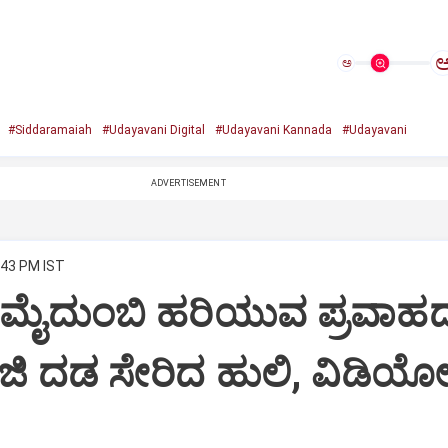
ಅ
#Siddaramaiah
#Udayavani Digital
#Udayavani Kannada
#Udayavani
ADVERTISEMENT
:43 PM IST
ಮೈದುಂಬಿ ಹರಿಯುವ ಪ್ರವಾಹದಲ್
ಜಿ ದಡ ಸೇರಿದ ಹುಲಿ, ವಿಡಿಯ