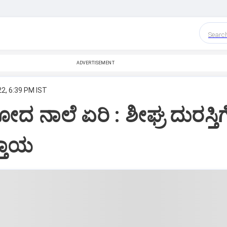
Searc
ADVERTISEMENT
22, 6:39 PM IST
ದ ನಾಲೆ ಏರಿ : ಶೀಘ್ರ ದುರಸ್ತಿಗ
ತ್ತಾಯ