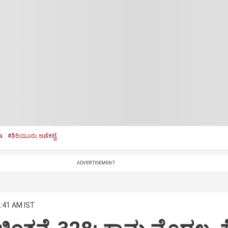
a
#ಶಿರಿಯೂರು ಅಣೆಕಟ್ಟೆ
ADVERTISEMENT
2:41 AM IST