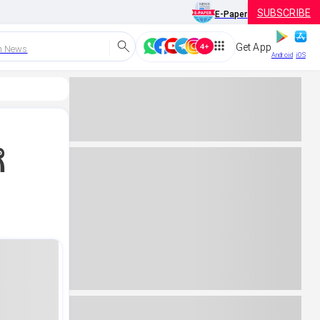
SUBSCRIBE
E-Paper
Get App
h News
Android
iOS
ೆ