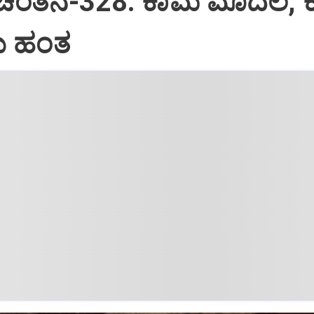
 ಚಿಂತನೆ-328: ಕಾಮ ಮೊದಲ, 
 ಹಂತ