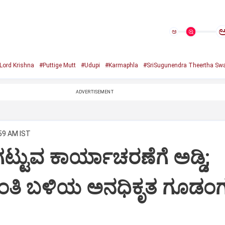
ಅ
Lord Krishna
#Puttige Mutt
#Udupi
#Karmaphla
#SriSugunendra Theertha Swa
ADVERTISEMENT
:59 AM IST
ಟ್ಟುವ ಕಾರ್ಯಾಚರಣೆಗೆ ಅಡ್ಡಿ;
ಂತಿ ಬಳಿಯ ಅನಧಿಕೃತ ಗೂಡಂಗ