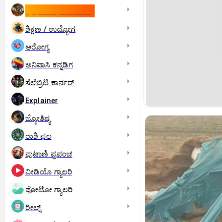
ಇಸ್ರೇಲ್- ಇರಾನ್‌ ಯುದ್ಧ
ಶಿಕ್ಷಣ / ಉದ್ಯೋಗ
ಆರೋಗ್ಯ
ಅನಿವಾಸಿ ಕನ್ನಡಿಗ
ಸೆಲೆಬ್ರಿಟಿ ಕಾರ್ನರ್‌
Explainer
ಜ್ಯೋತಿಷ್ಯ
ರಾಶಿ ಫಲ
ಪುಟಾಣಿ ಪ್ರಪಂಚ
ವೀಡಿಯೊ ಗ್ಯಾಲರಿ
ಫೋಟೋ ಗ್ಯಾಲರಿ
ರೀಲ್ಸ್