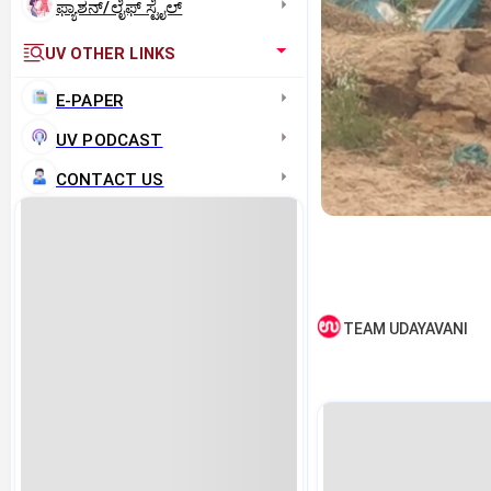
ಫ್ಯಾಶನ್/ಲೈಫ್‌ ಸ್ಟೈಲ್
UV OTHER LINKS
E-PAPER
UV PODCAST
CONTACT US
TEAM UDAYAVANI