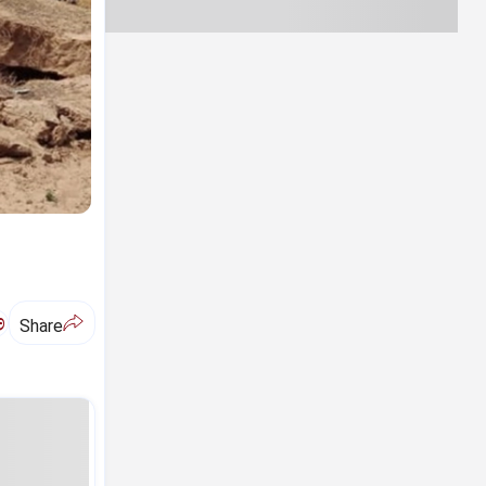
ಅ
Share