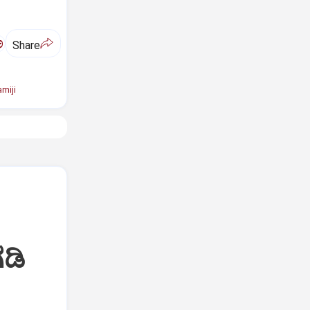
ಅ
Share
miji
ಡಿ