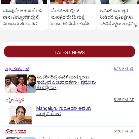
ಯಾವುದೇ ಆತಂಕ ಬೇಡ,
ಮೋದಿ–ಸುಖ್ಬೀರ್
ಅಮಿತ್ ಶಾ ಉತ್ತರ
ನಾನು ನಿಮ್ಮೊಂದಿಗಿದ್ದೇನೆ:
ಮಹತ್ವದ ಭೇಟಿ: ಮತ್ತೆ
ನೀಡಿದರೆ ಪ್ರತಿಪಕ್ಷಗಳು
ಬಂಡಾಯ ಸಂಸದರಿಗೆ
ಒಂದಾಗಲಿವೆಯೇ ಬಿಜೆಪಿ–
ಸಹಿಸಿಕೊಳ್ಳಲು ಸಾಧ್ಯವಿಲ್ಲ:
ಪ್ರಧಾನಿ ಮೋದಿ ಅಭಯ
ಶಿರೋಮಣಿ ಅಕಾಲಿ ದಳ?
ರಿಜಿಜು
LATEST NEWS
ಸ್ಯಾಂಡಲ್‌ವುಡ್‌
6:10 PM IST
ಸಹಕರಿಸದಿದ್ರೆ ಶೂಟ್‌ ಮಾಡ್ಕೊಂಡು
ಸಾಯ್ತೇನೆ ಎಂದಿದ್ದ ದರ್ಶನ್‌ - ಪ್ರದೋಷ್‌
ಹೇಳಿದ್ದೇನು?
ದಕ್ಷಿಣಕನ್ನಡ
5:35 PM IST
Mangaluru: ಗುರುಕಿರಣ್ ಅವರಿಗೆ
ಮಾತೃ ವಿಯೋಗ
ಸೌತ್‌ ಸಿನಿಮಾ
5:30 PM IST