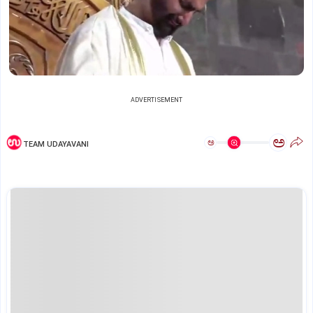
ADVERTISEMENT
ಅ
ಅ
TEAM UDAYAVANI