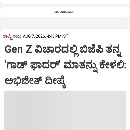
ADVERTISEMENT
ರಾಷ್ಟ್ರೀಯ
AUG 7, 2026, 4:43 PM IST
Gen Z ವಿಚಾರದಲ್ಲಿ ಬಿಜೆಪಿ ತನ್ನ
'ಗಾಡ್ ಫಾದರ್' ಮಾತನ್ನು ಕೇಳಲಿ:
ಅಭಿಜೀತ್ ದೀಪ್ಕೆ