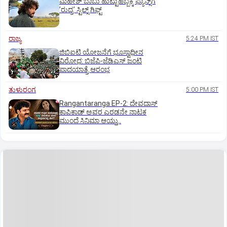
ಮಹೇಶ್‌ ಬಾಬು ಹುಟ್ಟುಹಬ್ಬಕ್ಕೆ ಫ್ಯಾನ್ಸ್‌ಗೆ
ʼರುದ್ರʼ ಸ್ಟಿಲ್ಸ್‌ ಗಿಫ್ಟ್
ರಾಜ್ಯ
5:24 PM IST
ಜಿಬಿಐಟಿ ಯೋಜನೆಗೆ ಭೂಸ್ವಾಧೀನ
ವಿರೋಧ: ಬಿಜೆಪಿ-ಜೆಡಿಎಸ್‌ ಜಂಟಿ
ಪಾದಯಾತ್ರೆ ಆರಂಭ
ತುಳುರಂಗ
5:00 PM IST
Rangantaranga EP-2: ದೇವದಾಸ್
ಕಾಪಿಕಾಡ್‌ ಅವರ ಎರಡನೇ ನಾಟಕ
ಮುಂದೆ ಸಿನಿಮಾ ಆಯ್ತು..