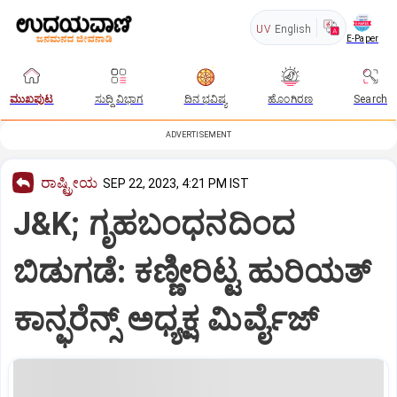
UV
English
E-Paper
ಮುಖಪುಟ
ಸುದ್ದಿ ವಿಭಾಗ
ದಿನ ಭವಿಷ್ಯ
ಹೊಂಗಿರಣ
Search
ADVERTISEMENT
ರಾಷ್ಟ್ರೀಯ
SEP 22, 2023, 4:21 PM IST
J&K; ಗೃಹಬಂಧನದಿಂದ
ಬಿಡುಗಡೆ: ಕಣ್ಣೀರಿಟ್ಟ ಹುರಿಯತ್
ಕಾನ್ಫರೆನ್ಸ್ ಅಧ್ಯಕ್ಷ ಮಿರ್ವೈಜ್