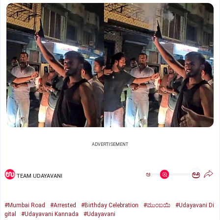
ADVERTISEMENT
ಅ
ಅ
TEAM UDAYAVANI
#Mumbai Road
#Arrested
#Birthday Celebration
#ಮುಂಬಯಿ
#Udayavani Di
gital
#Udayavani Kannada
#Udayavani