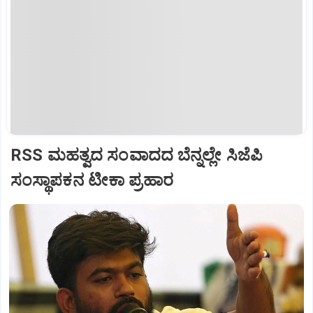
RSS ಮಹತ್ವದ ಸಂವಾದದ ಬೆನ್ನಲ್ಲೇ ಸಿಜೆಪಿ
ಸಂಸ್ಥಾಪಕನ ಟೀಕಾ ಪ್ರಹಾರ