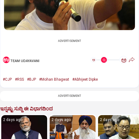
ADVERTISEMENT
ಅ
ಅ
TEAM UDAYAVANI
#CJP
#RSS
#BJP
#Mohan Bhagwat
#Abhijeet Dipke
ADVERTISEMENT
ಇನ್ನಷ್ಟು ಸುದ್ದಿ ಈ ವಿಭಾಗದಿಂದ
2 days ago
2 days ago
2 days ago