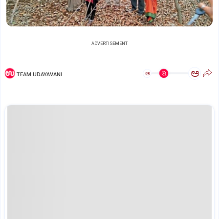
ADVERTISEMENT
ಅ
ಅ
TEAM UDAYAVANI