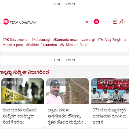
ADVERTISEMENT
ಅ
ಅ
TEAM UDAYAVANI
#DK Shivakumar
#Kalaburagi
#Kannada news
#Jevargi
#Dr. Ajay Singh
#
Minister post
#Cabinet Expansion
#N. Dharam Singh
ADVERTISEMENT
ಇನ್ನಷ್ಟು ಸುದ್ದಿ ಈ ವಿಭಾಗದಿಂದ
9 days ago
11 days ago
13 days ago
ಜೀವ ಬೆದರಿಕೆ ಆರೋಪ:
ಅಕ್ರಮ ಮರಳು
371 ಜೆ ಅನುಷ್ಠಾನಕ್ಕಾಗಿ
ಸೆಂಟ್ರಿಂಗ್ ಕಾಂಟ್ರಾಕ್ಟರ್
ಸಾಗಣೆದಾರರ ದೌರ್ಜನ್ಯ,
ಆಂದೋಲನ ರೂಪಿಸಲು
ನೇಣಿಗೆ ಶರಣು
ರೈತನ ಹೊಲದ ಮಧ್ಯೆಯೇ
ಚಿಂತನೆ
ರಸ್ತೆ ನಿರ್ಮಿಸಿ ತೊಗರಿ ಬೆಳೆ