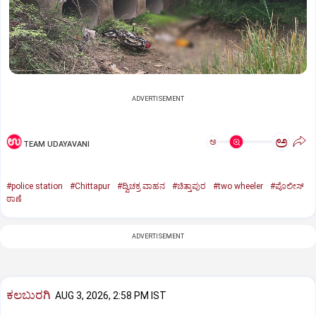
ADVERTISEMENT
ಅ
ಅ
TEAM UDAYAVANI
#police station
#Chittapur
#ದ್ವಿಚಕ್ರ ವಾಹನ
#ಚಿತ್ತಾಪುರ
#two wheeler
#ಪೊಲೀಸ್
ಠಾಣೆ
ADVERTISEMENT
ಕಲಬುರಗಿ
AUG 3, 2026, 2:58 PM IST