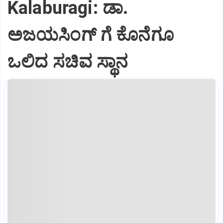
Kalaburagi: ಡಾ.
ಅಜಯಸಿಂಗ್ ಗೆ ಕೊನೆಗೂ
ಒಲಿದ ಸಚಿವ ಸ್ಥಾನ