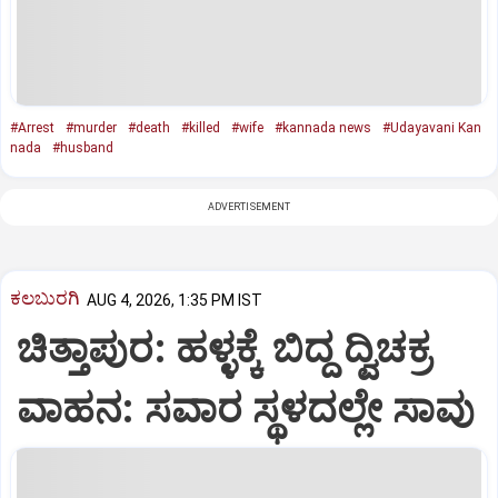
#Arrest
#murder
#death
#killed
#wife
#kannada news
#Udayavani Kan
nada
#husband
ADVERTISEMENT
ಕಲಬುರಗಿ
AUG 4, 2026, 1:35 PM IST
ಚಿತ್ತಾಪುರ: ಹಳ್ಳಕ್ಕೆ ಬಿದ್ದ ದ್ವಿಚಕ್ರ
ವಾಹನ: ಸವಾರ ಸ್ಥಳದಲ್ಲೇ ಸಾವು