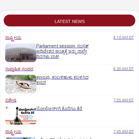
ನಾಶ
LATEST NEWS
ರಾಷ್ಟ್ರೀಯ
8:10 AM IST
Parliament session: ಸಂಸತ್‌
ಅಧಿವೇಶನ ಅಂತ್ಯಕ್ಕೆ ಇನ್ನು ನಾಲ್ಕೇ
ದಿನಗಳು ಬಾಕಿ!
ಸಾಪ್ತಾಹಿಕ-ಸಂಪದ
8:00 AM IST
ಕಣಜವು, ಕಂಬಳಿಹುಳು ಕಬಳಿಸಿದ
ಕಥನ!
ವಿಶೇಷ
7:55 AM IST
ಬೋಫೋರ್ಸ್‌ಗೆ ಕೊನೆಗೂ ತೆರೆ
ರಾಷ್ಟ್ರೀಯ
7:45 AM IST