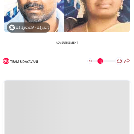
ಪತಿ ಶ್ರೀರಾಮ್‌ - ಪತ್ನಿ ಭಾಗ್ಯ
ADVERTISEMENT
ಅ
ಅ
TEAM UDAYAVANI