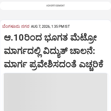
ADVERTISEMENT
ಬೆಂಗಳೂರು ನಗರ
AUG 7, 2026, 1:35 PM IST
ಆ.10ರಿಂದ ಭೂಗತ ಮೆಟ್ರೋ
ಮಾರ್ಗದಲ್ಲಿ ವಿದ್ಯುತ್‌ ಚಾಲನೆ:
ಮಾರ್ಗ ಪ್ರವೇಶಿಸದಂತೆ ಎಚ್ಚರಿಕೆ