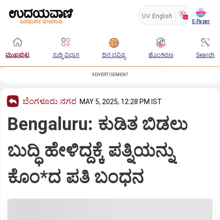
UV
English
E-Paper
ಮುಖಪುಟ
ಸುದ್ದಿ ವಿಭಾಗ
ದಿನ ಭವಿಷ್ಯ
ಹೊಂಗಿರಣ
Search
ADVERTISEMENT
ಬೆಂಗಳೂರು ನಗರ
MAY 5, 2025, 12:28 PM IST
Bengaluru: ಕುಡಿತ ಬಿಡಲು
ಬುದ್ಧಿ ಹೇಳಿದ್ದಕ್ಕೆ ಪತ್ನಿಯನ್ನು
ಕೊಂ*ದ ಪತಿ ಬಂಧನ