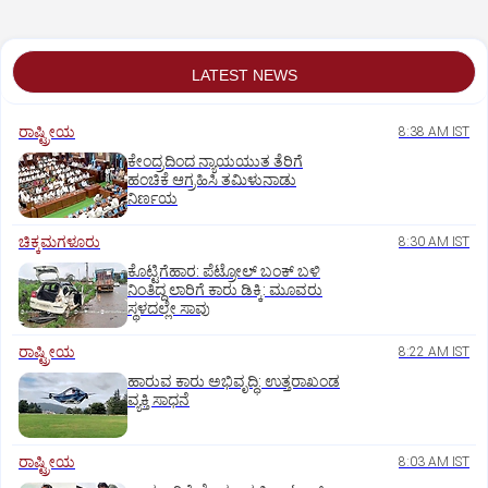
LATEST NEWS
ರಾಷ್ಟ್ರೀಯ
8:38 AM IST
ಕೇಂದ್ರದಿಂದ ನ್ಯಾಯಯುತ ತೆರಿಗೆ
ಹಂಚಿಕೆ ಆಗ್ರಹಿಸಿ ತಮಿಳುನಾಡು
ನಿರ್ಣಯ
ಚಿಕ್ಕಮಗಳೂರು
8:30 AM IST
ಕೊಟ್ಟಿಗೆಹಾರ: ಪೆಟ್ರೋಲ್ ಬಂಕ್ ಬಳಿ
ನಿಂತಿದ್ದ ಲಾರಿಗೆ ಕಾರು ಡಿಕ್ಕಿ: ಮೂವರು
ಸ್ಥಳದಲ್ಲೇ ಸಾವು
ರಾಷ್ಟ್ರೀಯ
8:22 AM IST
ಹಾರುವ ಕಾರು ಅಭಿವೃದ್ಧಿ: ಉತ್ತರಾಖಂಡ
ವ್ಯಕ್ತಿ ಸಾಧನೆ
ರಾಷ್ಟ್ರೀಯ
8:03 AM IST