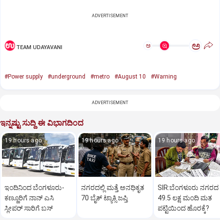
ADVERTISEMENT
ಅ
ಅ
TEAM UDAYAVANI
#Power supply
#underground
#metro
#August 10
#Warning
ADVERTISEMENT
ಇನ್ನಷ್ಟು ಸುದ್ದಿ ಈ ವಿಭಾಗದಿಂದ
19 hours ago
19 hours ago
19 hours ago
ಇಂದಿನಿಂದ ಬೆಂಗಳೂರು-
ನಗರದಲ್ಲಿ ಮತ್ತೆ ಅನಧಿಕೃತ
SIR:ಬೆಂಗಳೂರು ನಗರದ
ಕಣ್ಣೂರಿಗೆ ನಾನ್‌ ಎಸಿ
70 ಬೈಕ್‌ ಟ್ಯಾಕ್ಸಿ ಜಪ್ತಿ
49.5 ಲಕ್ಷ ಮಂದಿ ಮತ
ಸ್ಲೀಪರ್‌ ಸಾರಿಗೆ ಬಸ್‌
ಪಟ್ಟಿಯಿಂದ ಹೊರಕ್ಕೆ?