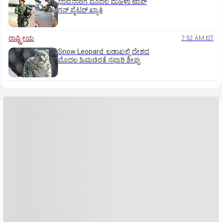
ಭಾವನಾರಿಗೆ ಮೊದಲ ಮಹಿಳಾ ಟಾಪ್‌
ಗನ್‌ ಫೈಟರ್‌ ಖ್ಯಾತಿ
ರಾಷ್ಟ್ರೀಯ
7:52 AM IST
Snow Leopard: ಲಡಾಖಲ್ಲಿ ದೇಶದ
ಮೊದಲ ಹಿಮಚಿರತೆ ಸಫಾರಿ ಶೀಘ್ರ