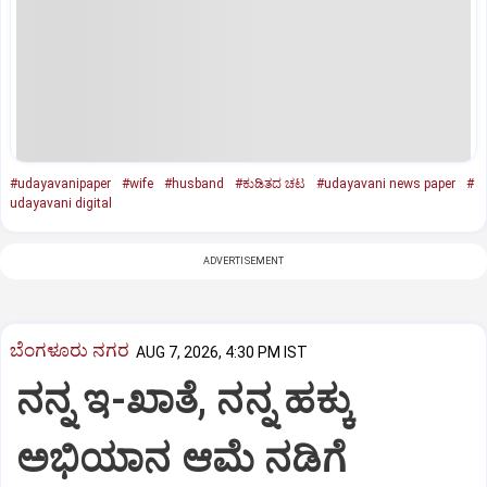
#udayavanipaper
#wife
#husband
#ಕುಡಿತದ ಚಟ
#udayavani news paper
#
udayavani digital
ADVERTISEMENT
ಬೆಂಗಳೂರು ನಗರ
AUG 7, 2026, 4:30 PM IST
ನನ್ನ ಇ-ಖಾತೆ, ನನ್ನ ಹಕ್ಕು
ಅಭಿಯಾನ ಆಮೆ ನಡಿಗೆ