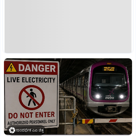
ಸಾಂದರ್ಭಿಕ ಎಐ ಚಿತ್ರ