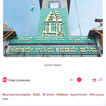
ADVERTISEMENT
ಅ
ಅ
TEAM UDAYAVANI
#Bantwal Municipality
#GBA
#E khata
#Setback
#government
#6th guara
ntee