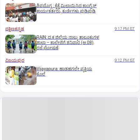
ಶಿವಮೊಗ್ಗ : ಕೈಕೈ ಮಿಲಾಯಿಸಿದ ಕಾಂಗ್ರೆಸ್
ಕಾರ್ಯಕರ್ತರು, ಕುರ್ಚಿಗಳು ಪುಡಿಪುಡಿ
ದಕ್ಷಿಣಕನ್ನಡ
9:17 PM IST
RAIN: ದ.ಕ ಜಿಲ್ಲೆಯ ನಾಲ್ಕು ತಾಲೂಕುಗಳ
ಶಾಲಾ – ಕಾಲೇಜಿಗೆ ಶನಿವಾರ (ಆ.08)
ರಜೆ ಘೋಷಣೆ
ವಿಜಯಪುರ
9:12 PM IST
Vijayapura: ಹಾಡಹಗಲೇ ವ್ಯಕ್ತಿಯ
ಕೊಲೆ