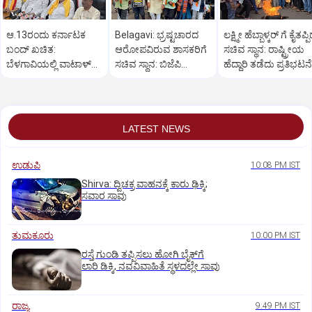
ಆ.13ರಂದು ಕರ್ನಾಟಕ
Belagavi: ಭ್ರಷ್ಟಚಾರದ
ಲಕ್ಷ್ಮೀ ಹೆಬ್ಬಾಳ್ಕರ್ ಗೆ ಕೈತಪ್ಪ
ಬಂದ್ ಖಚಿತ:
ಆರೋಪವಿರುವ ಶಾಸಕರಿಗೆ
ಸಚಿವ ಸ್ಥಾನ: ರಾಷ್ಟ್ರೀಯ
ಬೆಳಗಾವಿಯಲ್ಲಿ ವಾಟಾಳ್
ಸಚಿವ ಸ್ಥಾನ: ಬಿಜೆಪಿ
ಹೆದ್ದಾರಿ ತಡೆದು ಪ್ರತಿಭಟನೆ
ನಾಗರಾಜ್ ಹೇಳಿಕೆ
ಕಾರ್ಯಕರ್ತರ ಪ್ರತಿಭಟನೆ
LATEST NEWS
ಉಡುಪಿ
10:08 PM IST
Shirva: ದ್ವಿಚಕ್ರ ವಾಹನಕ್ಕೆ ಕಾರು ಢಿಕ್ಕಿ;
ಸವಾರ ಸಾವು
ತುಮಕೂರು
10:00 PM IST
ರಸ್ತೆ ಗುಂಡಿ ತಪ್ಪಿಸಲು ಹೋಗಿ ಬೈಕ್‌ಗೆ
ಲಾರಿ ಡಿಕ್ಕಿ, ನವವಿವಾಹಿತೆ ಸ್ಥಳದಲ್ಲೇ ಸಾವು
ರಾಜ್ಯ
9:49 PM IST