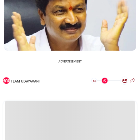
ADVERTISEMENT
ಅ
ಅ
TEAM UDAYAVANI