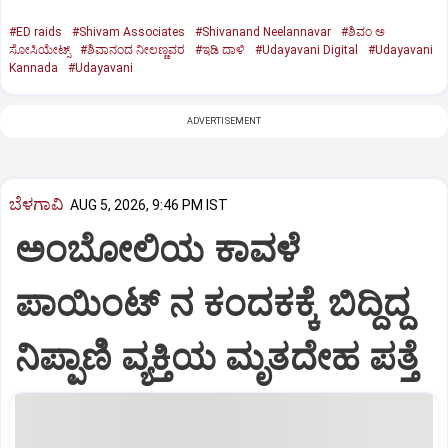
#ED raids
#Shivam Associates
#Shivanand Neelannavar
#ಶಿವಂ ಅ
ಸೋಸಿಯೇಟ್ಸ್
#ಶಿವಾನಂದ ನೀಲಣ್ಣವರ
#ಇಡಿ ದಾಳಿ
#Udayavani Digital
#Udayavani
Kannada
#Udayavani
ADVERTISEMENT
ಬೆಳಗಾವಿ
AUG 5, 2026, 9:46 PM IST
ಅಂಬೋಲಿಯ ಕಾವಳೆ‌
ಪಾಯಿಂಟ್ ನ ಕಂದಕಕ್ಕೆ ಬಿದ್ದಿದ್ದ
ನಿಪ್ಪಾಣಿ ವ್ಯಕ್ತಿಯ ಮೃತದೇಹ ಪತ್ತೆ