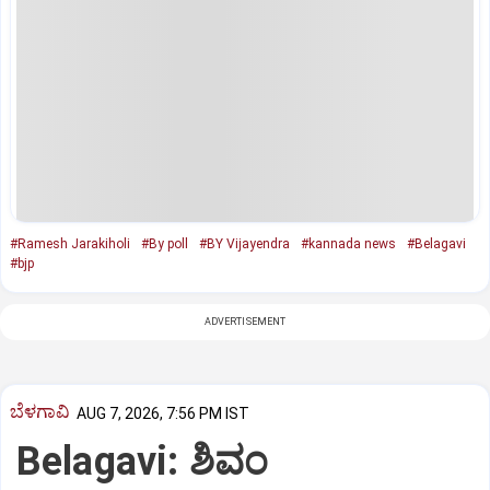
#Ramesh Jarakiholi
#By poll
#BY Vijayendra
#kannada news
#Belagavi
#bjp
ADVERTISEMENT
ಬೆಳಗಾವಿ
AUG 7, 2026, 7:56 PM IST
Belagavi: ಶಿವಂ