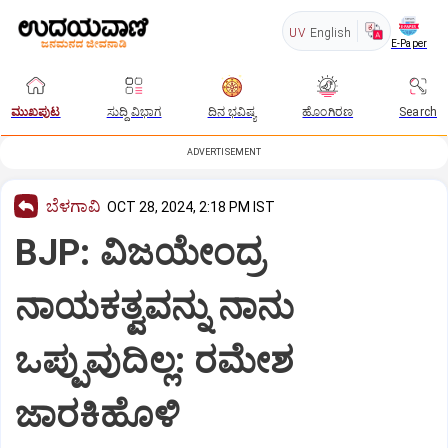
UV
English
E-Paper
ಮುಖಪುಟ
ಸುದ್ದಿ ವಿಭಾಗ
ದಿನ ಭವಿಷ್ಯ
ಹೊಂಗಿರಣ
Search
ADVERTISEMENT
ಬೆಳಗಾವಿ
OCT 28, 2024, 2:18 PM IST
BJP: ವಿಜಯೇಂದ್ರ
ನಾಯಕತ್ವವನ್ನು ನಾನು
ಒಪ್ಪುವುದಿಲ್ಲ: ರಮೇಶ
ಜಾರಕಿಹೊಳಿ