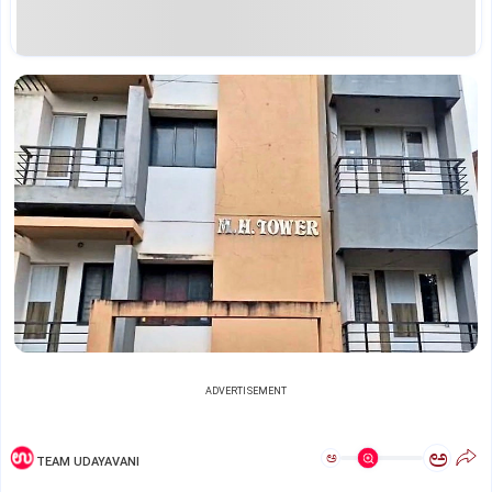
ADVERTISEMENT
ಅ
ಅ
TEAM UDAYAVANI