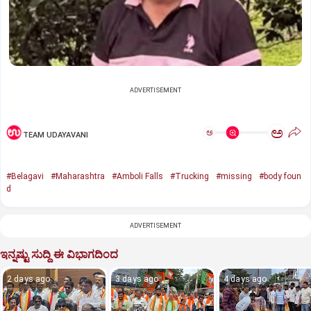
ADVERTISEMENT
ಅ
ಅ
TEAM UDAYAVANI
#Belagavi
#Maharashtra
#Amboli Falls
#Trucking
#missing
#body foun
d
ADVERTISEMENT
ಇನ್ನಷ್ಟು ಸುದ್ದಿ ಈ ವಿಭಾಗದಿಂದ
2 days ago
3 days ago
4 days ago