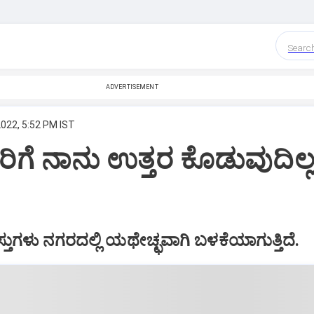
Searc
ADVERTISEMENT
2022, 5:52 PM IST
ನರಿಗೆ ನಾನು ಉತ್ತರ ಕೊಡುವುದಿಲ್ಲ
ವಸ್ತುಗಳು ನಗರದಲ್ಲಿ ಯಥೇಚ್ಛವಾಗಿ ಬಳಕೆಯಾಗುತ್ತಿದೆ.