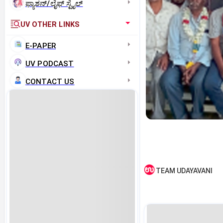
ಫ್ಯಾಶನ್/ಲೈಫ್‌ ಸ್ಟೈಲ್
UV OTHER LINKS
E-PAPER
UV PODCAST
CONTACT US
TEAM UDAYAVANI