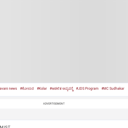
avani news
#ಕೋಲಾರ
#Kolar
#ಆಡಳಿತ ಅವ್ಯವಸ್ಥೆ
#JDS Program
#MC Sudhakar
ADVERTISEMENT
AM IST