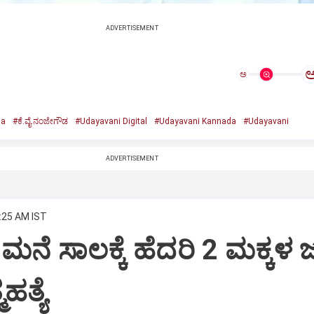
ADVERTISEMENT
ಅ
da
#ಕೆ.ವೈ.ನಂಜೇಗೌಡ
#Udayavani Digital
#Udayavani Kannada
#Udayavani
ADVERTISEMENT
2:25 AM IST
ನೆ ಸಾಲಕ್ಕೆ ಹೆದರಿ 2 ಮಕ್ಕಳ ಜ
ಹತ್ಯೆ