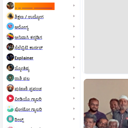
ಇಸ್ರೇಲ್- ಇರಾನ್‌ ಯುದ್ಧ
ಶಿಕ್ಷಣ / ಉದ್ಯೋಗ
ಆರೋಗ್ಯ
ಅನಿವಾಸಿ ಕನ್ನಡಿಗ
ಸೆಲೆಬ್ರಿಟಿ ಕಾರ್ನರ್‌
Explainer
ಜ್ಯೋತಿಷ್ಯ
ರಾಶಿ ಫಲ
ಪುಟಾಣಿ ಪ್ರಪಂಚ
ವೀಡಿಯೊ ಗ್ಯಾಲರಿ
ಫೋಟೋ ಗ್ಯಾಲರಿ
ರೀಲ್ಸ್