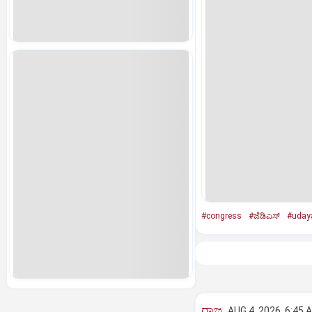
#congress
#ಜೆಡಿಎಸ್‌
#uday
ರಾಜ್ಯ
AUG 4, 2026, 6:45 