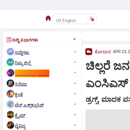
English
UV
ಸುದ್ದಿ ವಿಭಾಗಗಳು
ಕೋಲಾರ
APR 23, 
ಸುದ್ದಿಗಳು
ಚಿಲ್ಲರೆ ಜ
ನಿಮ್ಮ ಜಿಲ್ಲೆ
ಕಾಮನ್‌ ವೆಲ್ತ್‌ ಗೇಮ್ಸ್‌
ಎಂಸಿಎಸ್‌
ಸಿನೆಮಾ
ಕ್ರೀಡೆ
ಡ್ರಗ್ಸ್‌, ಮಾದಕ 
ವೆಬ್ ಎಕ್ಸ್‌ಕ್ಲೂಸಿವ್
ಕ್ರೈಮ್
ವೈವಿಧ್ಯ