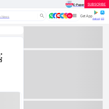
SUBSCRIBE
E-Paper
Get App
h News
Android
iOS
: