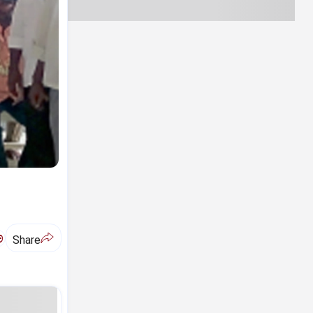
ಅ
Share