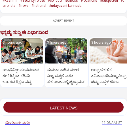
#Kashmir
#Security forces
#conduct
#checks
#locations
#suspected
#t
errorists
#news
#national
#udayavani kannada
ADVERTISEMENT
ಇನ್ನಷ್ಟು ಸುದ್ದಿ ಈ ವಿಭಾಗದಿಂದ
3 hours ago
3 hours ago
3 hours ago
ಯುನೆಸ್ಕೋ ಮಾನದಂಡದ
ಮಮತಾ ಕಾರಿನ ಮೇಲೆ
ಆಂಧ್ರದ ಬಳಿಕ
ಶೇ.15ಕ್ಕಿಂತ ಕಡಿಮೆ
ಕಲ್ಲು, ಚಪ್ಪಲಿ ಎಸೆತ:
ತಮಿಳುನಾಡಿನಲ್ಲೂ ಶೀಘ್ರ
ಭಾರತದ ಶಿಕ್ಷಣ ವೆಚ್ಚ
ಪ.ಬಂಗಾಳದಲ್ಲಿ ಹೈಡ್ರಾಮಾ!
ಹೆಚ್ಚು ಮಕ್ಕಳ ಹೆರಲು
ಉತ್ತೇಜನ?
LATEST NEWS
ಬೆಂಗಳೂರು ನಗರ
11:03 AM IST