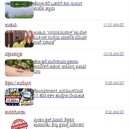
ಹೆಬ್ಬಾಳ ಕೆರೆ ಒಡಲಿಗೆ ಕಿರು ಸುರಂಗ
ಕಂಟಕ: ತಜ್ಞರು
ಉಡುಪಿ
11:01 AM IST
ಉಡುಪಿ: 'ಭಗವತಿ ಟೂರಿಸ್ಟ್' ಟ್ರಾವೆಲ್
ಬುಕ್ಕಿಂಗ್ ಸಂಸ್ಥೆಯ ಮಾಲೀಕ ವಿನಯ್
ರಾಜ್ ವಿಧಿವಶ
ದಕ್ಷಿಣಕನ್ನಡ
10:18 AM IST
ಹೆಚ್ಚುತ್ತಿದೆ ಮಲೇರಿಯಾ ಪ್ರಕರಣ;
ಕರಾವಳಿಗೆ ಆತಂಕ: ಆರೋಗ್ಯ ಇಲಾಖೆ
ನಿಗಾ
ಶಿಕ್ಷಣ / ಉದ್ಯೋಗ
9:59 AM IST
Recruitment: ಐಬಿಪಿಎಸ್‌ನಿಂದ
11,403 ಕ್ಲರ್ಕ್‌ ಹುದ್ದೆಗಳ ನೇಮಕಾತಿ
ಕಾಸರಗೋಡು
9:52 AM IST
ಫ್ರೀಡಂ ಕ್ವಿಜ್‌ ವಿವಾದ: ಶಿಕ್ಷಕನ
ಅಮಾನತು; ಶಿಸ್ತು ಕ್ರಮಕ್ಕೆ ನಿರ್ದೇಶನ