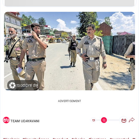
ಸಾಂದರ್ಭಿಕ ಚಿತ್ರ
ADVERTISEMENT
ಅ
ಅ
TEAM UDAYAVANI