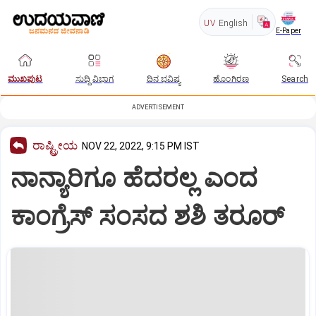
UV
English
E-Paper
ಮುಖಪುಟ
ಸುದ್ದಿ ವಿಭಾಗ
ದಿನ ಭವಿಷ್ಯ
ಹೊಂಗಿರಣ
Search
ADVERTISEMENT
ರಾಷ್ಟ್ರೀಯ
NOV 22, 2022, 9:15 PM IST
ನಾನ್ಯಾರಿಗೂ ಹೆದರಲ್ಲ ಎಂದ
ಕಾಂಗ್ರೆಸ್‌ ಸಂಸದ ಶಶಿ ತರೂರ್‌