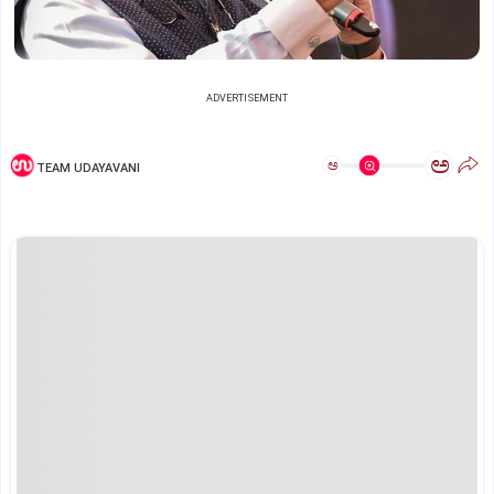
ADVERTISEMENT
ಅ
ಅ
TEAM UDAYAVANI