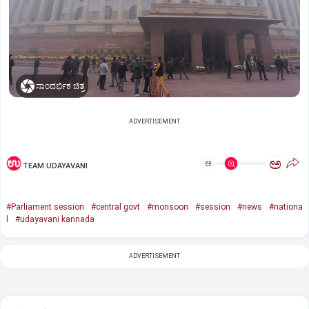
ಸಾಂದರ್ಭಿಕ ಚಿತ್ರ
ADVERTISEMENT
ಅ
ಅ
TEAM UDAYAVANI
#Parliament session
#central govt
#monsoon
#session
#news
#nationa
l
#udayavani kannada
ADVERTISEMENT