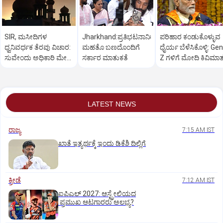
SIR, ಮಸೀದಿಗಳ
Jharkhand:ಪ್ರತಿಭಟನಾನಿರತ
ಪರಿಹಾರ ಕಂಡುಕೊಳ್ಳುವ
ಧ್ವನಿವರ್ಧಕ ತೆರವು ವಿಚಾರ:
ಮಹತೊ ಬಣದೊಂದಿಗೆ
ಧೈರ್ಯ ಬೆಳೆಸಿಕೊಳ್ಳಿ: Gen
ಸುವೇಂದು ಅಧಿಕಾರಿ ಮೇಲೆ
ಸರ್ಕಾರ ಮಾತುಕತೆ
Z ಗಳಿಗೆ ಮೋದಿ ಕಿವಿಮಾ
ಒತ್ತಡ
LATEST NEWS
ರಾಜ್ಯ
7:15 AM IST
ಖಾತೆ ಇತ್ಯರ್ಥಕ್ಕೆ ಇಂದು ಡಿಕೆಶಿ ದಿಲ್ಲಿಗೆ
ಕ್ರೀಡೆ
7:12 AM IST
ಐಪಿಎಲ್‌ 2027: ಆಸ್ಟ್ರೇಲಿಯದ
ಪ್ರಮುಖ ಆಟಗಾರರು ಅಲಭ್ಯ?