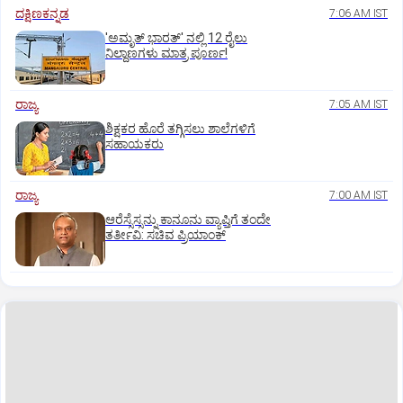
ದಕ್ಷಿಣಕನ್ನಡ
7:06 AM IST
'ಅಮೃತ್‌ ಭಾರತ್‌' ನಲ್ಲಿ 12 ರೈಲು
ನಿಲ್ದಾಣಗಳು ಮಾತ್ರ ಪೂರ್ಣ!
ರಾಜ್ಯ
7:05 AM IST
ಶಿಕ್ಷಕರ ಹೊರೆ ತಗ್ಗಿಸಲು ಶಾಲೆಗಳಿಗೆ
ಸಹಾಯಕರು
ರಾಜ್ಯ
7:00 AM IST
ಆರೆಸ್ಸೆಸ್ಸನ್ನು ಕಾನೂನು ವ್ಯಾಪ್ತಿಗೆ ತಂದೇ
ತರ್ತೀವಿ: ಸಚಿವ ಪ್ರಿಯಾಂಕ್‌