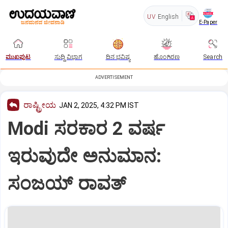
UV
English
E-Paper
ಮುಖಪುಟ
ಸುದ್ದಿ ವಿಭಾಗ
ದಿನ ಭವಿಷ್ಯ
ಹೊಂಗಿರಣ
Search
ADVERTISEMENT
ರಾಷ್ಟ್ರೀಯ
JAN 2, 2025, 4:32 PM IST
Modi ಸರಕಾರ 2 ವರ್ಷ
ಇರುವುದೇ ಅನುಮಾನ:
ಸಂಜಯ್ ರಾವತ್