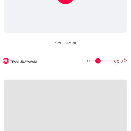
ADVERTISEMENT
ಅ
ಅ
TEAM UDAYAVANI