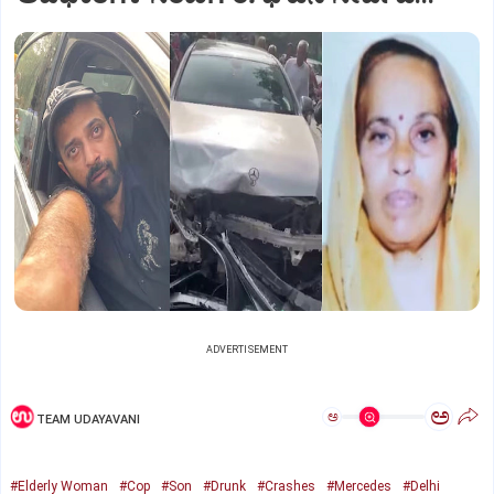
ADVERTISEMENT
ಅ
ಅ
TEAM UDAYAVANI
#Elderly Woman
#Cop
#Son
#Drunk
#Crashes
#Mercedes
#Delhi