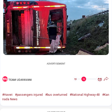
ADVERTISEMENT
ಅ
ಅ
TEAM UDAYAVANI
#Haveri
#passengers injured
#bus overturned
#National Highway-48
#Kan
nada News