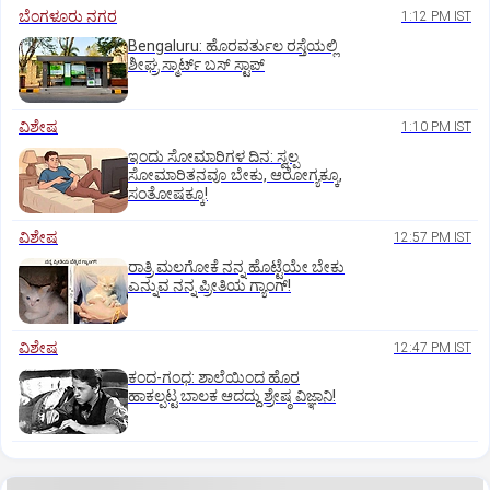
ಬೆಂಗಳೂರು ನಗರ
1:12 PM IST
Bengaluru: ಹೊರವರ್ತುಲ ರಸ್ತೆಯಲ್ಲಿ
ಶೀಘ್ರ ಸ್ಮಾರ್ಟ್‌ ಬಸ್‌ ಸ್ಟಾಪ್‌
ವಿಶೇಷ
1:10 PM IST
ಇಂದು ಸೋಮಾರಿಗಳ ದಿನ: ಸ್ವಲ್ಪ
ಸೋಮಾರಿತನವೂ ಬೇಕು, ಆರೋಗ್ಯಕ್ಕೂ,
ಸಂತೋಷಕ್ಕೂ!
ವಿಶೇಷ
12:57 PM IST
ರಾತ್ರಿ ಮಲಗೋಕೆ ನನ್ನ ಹೊಟ್ಟೆಯೇ ಬೇಕು
ಎನ್ನುವ ನನ್ನ ಪ್ರೀತಿಯ ಗ್ಯಾಂಗ್!
ವಿಶೇಷ
12:47 PM IST
ಕಂದ-ಗಂಧ: ಶಾಲೆಯಿಂದ ಹೊರ
ಹಾಕಲ್ಪಟ್ಟ ಬಾಲಕ ಆದದ್ದು ಶ್ರೇಷ್ಠ ವಿಜ್ಞಾನಿ!