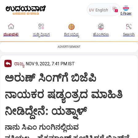
UV
English
E-Paper
ಮುಖಪುಟ
ಸುದ್ದಿ ವಿಭಾಗ
ದಿನ ಭವಿಷ್ಯ
ಹೊಂಗಿರಣ
Search
ADVERTISEMENT
ರಾಜ್ಯ
NOV 9, 2022, 7:41 PM IST
ಅರುಣ್ ಸಿಂಗ್‍ಗೆ ಬಿಜೆಪಿ
ನಾಯಕರ ಷಡ್ಯಂತ್ರದ ಮಾಹಿತಿ
ನೀಡಿದ್ದೇನೆ: ಯತ್ನಾಳ್
ನಾನು ಸಿಎಂ ಗುಂಗಿನಲ್ಲಿರುವ