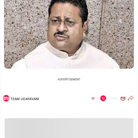
ADVERTISEMENT
ಅ
ಅ
TEAM UDAYAVANI