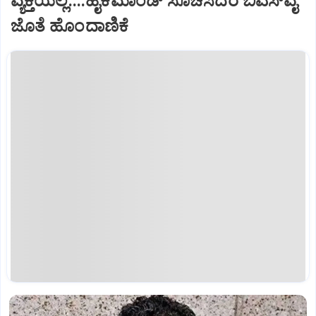
ವ್ಯಕ್ತಿಯಲ್ಲ....ಹೈಕಮಾಂಡ್ ಸೂಚಿಸಿದರೆ ಬಿಎಸ್‍ವೈ
ಜೊತೆ ಹೊಂದಾಣಿಕೆ