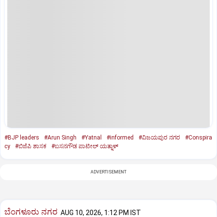
#BJP leaders
#Arun Singh
#Yatnal
#informed
#ವಿಜಯಪುರ ನಗರ
#Conspira
cy
#ಬಿಜೆಪಿ ಶಾಸಕ
#ಬಸನಗೌಡ ಪಾಟೀಲ್ ಯತ್ನಾಳ್
ADVERTISEMENT
ಬೆಂಗಳೂರು ನಗರ
AUG 10, 2026, 1:12 PM IST