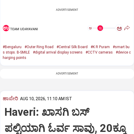
ADVERTISEMENT
ಅ
ಅ
TEAM UDAYAVANI
#Bengaluru
#Outer Ring Road
#Central Silk Board
#K R Puram
#smart bu
s stops. B-SMILE
#digital arrival display screens
#CCTV cameras
#device c
harging points
ADVERTISEMENT
ಹಾವೇರಿ
AUG 10, 2026, 11:10 AM IST
Haveri: ಖಾಸಗಿ ಬಸ್
ಪಲ್ಟಿಯಾಗಿ ಓರ್ವ ಸಾವು, 20ಕ್ಕೂ