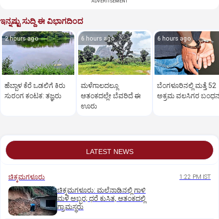
ADVERTISEMENT
ಇನ್ನಷ್ಟು ಸುದ್ದಿ ಈ ವಿಭಾಗದಿಂದ
2 hours ago
6 hours ago
6 hours ago
ಹೆಬ್ಬಾಳ ಕೆರೆ ಒಡಲಿಗೆ ಕಿರು
ಮಳೆಗಾಲದಲ್ಲೂ
ಬೆಂಗಳೂರಿನಲ್ಲಿ ಮತ್ತೆ 52
ಸುರಂಗ ಕಂಟಕ: ತಜ್ಞರು
ಆತಂಕದಲ್ಲೇ ಬೆವರಿದೆ ಈ
ಅಕ್ರಮ ವಲಸಿಗರ ಬಂಧ
ಊರು
LATEST NEWS
ಚಿಕ್ಕಮಗಳೂರು
1:22 PM IST
ಚಿಕ್ಕಮಗಳೂರು: ಮಲೆನಾಡಿನಲ್ಲಿ ಗಾಳಿ
ಮಳೆ ಅಬ್ಬರ; ಧರೆ ಕುಸಿತ, ಆತಂಕದಲ್ಲಿ
ಗ್ರಾಮಸ್ಥರು